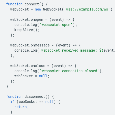
function
connect
()
{
webSocket
=
new
WebSocket
(
'wss://example.com/ws'
);
webSocket
.
onopen
=
(
event
)
=
>
{
console
.
log
(
'websocket open'
);
keepAlive
();
};
webSocket
.
onmessage
=
(
event
)
=
>
{
console
.
log
(
`websocket received message: 
${
event
};
webSocket
.
onclose
=
(
event
)
=
>
{
console
.
log
(
'websocket connection closed'
);
webSocket
=
null
;
};
}
function
disconnect
()
{
if
(
webSocket
==
null
)
{
return
;
}