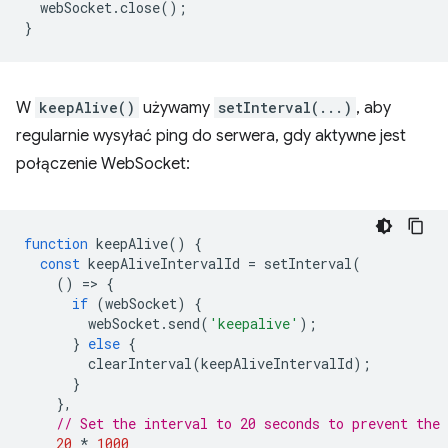
webSocket
.
close
();
}
W
keepAlive()
używamy
setInterval(...)
, aby
regularnie wysyłać ping do serwera, gdy aktywne jest
połączenie WebSocket:
function
keepAlive
()
{
const
keepAliveIntervalId
=
setInterval
(
()
=
>
{
if
(
webSocket
)
{
webSocket
.
send
(
'keepalive'
);
}
else
{
clearInterval
(
keepAliveIntervalId
);
}
},
// Set the interval to 20 seconds to prevent the
20
*
1000