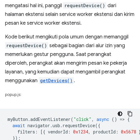
mengatasi hal ini, panggil
requestDevice()
dari
halaman ekstensi selain service worker ekstensi dan kirim
pesan ke service worker ekstensi.
Kode berikut mengikuti pola umum dengan memanggil
requestDevice()
sebagai bagian dari alur izin yang
memerlukan gestur pengguna. Saat perangkat
diperoleh, perangkat akan mengirim pesan ke pekerja
layanan, yang kemudian dapat mengambil perangkat
menggunakan
getDevices()
.
popup.js:
myButton
.
addEventListener
(
"click"
,
async
()
=
>
{
await
navigator
.
usb
.
requestDevice
({
filters
:
[{
vendorId
:
0x1234
,
productId
:
0x5678
});