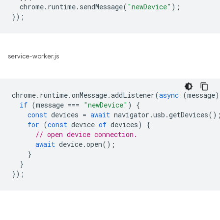
chrome
.
runtime
.
sendMessage
(
"newDevice"
);
});
service-worker.js
chrome
.
runtime
.
onMessage
.
addListener
(
async
(
message
)
if
(
message
===
"newDevice"
)
{
const
devices
=
await
navigator
.
usb
.
getDevices
()
for
(
const
device
of
devices
)
{
// open device connection.
await
device
.
open
();
}
}
});