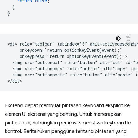
return
false
;
}
}
<div role="toolbar" tabindex="0" aria-activedescendan
     onkeydown="return optionKeyEvent(event);"

     onkeypress="return optionKeyEvent(event);">

  <img src="buttoncut" role="button" alt="cut" id="b
  <img src="buttoncopy" role="button" alt="copy" id=
  <img src="buttonpaste" role="button" alt="paste" i
Ekstensi dapat membuat pintasan keyboard eksplisit ke
elemen UI ekstensi yang penting. Untuk menerapkan
pintasan ini, hubungkan pemroses peristiwa keyboard ke
kontrol. Beritahukan pengguna tentang pintasan yang