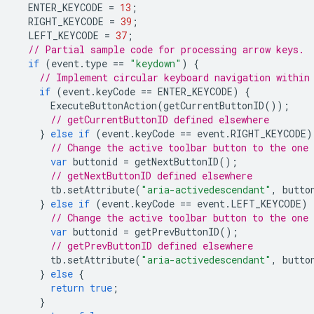
ENTER_KEYCODE
=
13
;
RIGHT_KEYCODE
=
39
;
LEFT_KEYCODE
=
37
;
// Partial sample code for processing arrow keys.
if
(
event
.
type
==
"keydown"
)
{
// Implement circular keyboard navigation within
if
(
event
.
keyCode
==
ENTER_KEYCODE
)
{
ExecuteButtonAction
(
getCurrentButtonID
());
// getCurrentButtonID defined elsewhere
}
else
if
(
event
.
keyCode
==
event
.
RIGHT_KEYCODE
)
// Change the active toolbar button to the one
var
buttonid
=
getNextButtonID
();
// getNextButtonID defined elsewhere
tb
.
setAttribute
(
"aria-activedescendant"
,
butto
}
else
if
(
event
.
keyCode
==
event
.
LEFT_KEYCODE
)
// Change the active toolbar button to the one
var
buttonid
=
getPrevButtonID
();
// getPrevButtonID defined elsewhere
tb
.
setAttribute
(
"aria-activedescendant"
,
butto
}
else
{
return
true
;
}