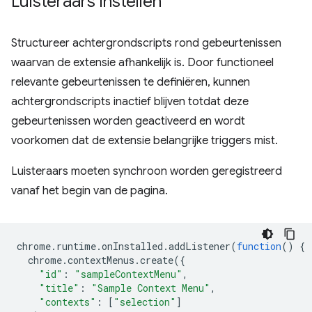
Luisteraars instellen
Structureer achtergrondscripts rond gebeurtenissen
waarvan de extensie afhankelijk is. Door functioneel
relevante gebeurtenissen te definiëren, kunnen
achtergrondscripts inactief blijven totdat deze
gebeurtenissen worden geactiveerd en wordt
voorkomen dat de extensie belangrijke triggers mist.
Luisteraars moeten synchroon worden geregistreerd
vanaf het begin van de pagina.
chrome
.
runtime
.
onInstalled
.
addListener
(
function
()
{
chrome
.
contextMenus
.
create
({
"id"
:
"sampleContextMenu"
,
"title"
:
"Sample Context Menu"
,
"contexts"
:
[
"selection"
]