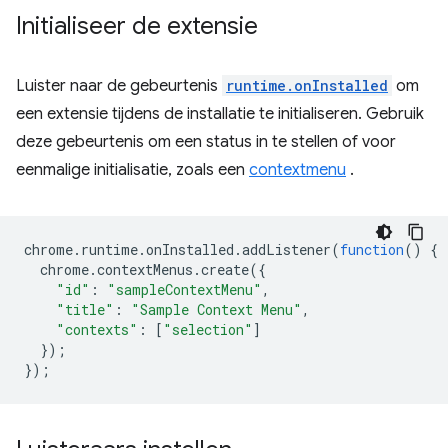
Initialiseer de extensie
Luister naar de gebeurtenis
runtime.onInstalled
om
een ​​extensie tijdens de installatie te initialiseren. Gebruik
deze gebeurtenis om een ​​status in te stellen of voor
eenmalige initialisatie, zoals een
contextmenu
.
chrome
.
runtime
.
onInstalled
.
addListener
(
function
()
{
chrome
.
contextMenus
.
create
({
"id"
:
"sampleContextMenu"
,
"title"
:
"Sample Context Menu"
,
"contexts"
:
[
"selection"
]
});
});