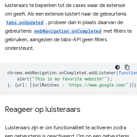
luisteraars te beperken tot de cases waar de extensie
om geeft. Als een extensie luistert naar de gebeurtenis
tabs.onUpdated
, probeer dan in plaats daarvan de
gebeurtenis
webNavigation.onCompleted
met filters te
gebruiken, aangezien de tabs-API geen filters
ondersteunt.
chrome
.
webNavigation
.
onCompleted
.
addListener
(
functio
alert
(
"This is my favorite website!"
);
},
{
url
:
[{
urlMatches
:
'https://www.google.com/'
}]}
Reageer op luisteraars
Luisteraars zijn er om functionaliteit te activeren zodra
een gebeurtenis is geactiveerd. Om op een gebeurtenis