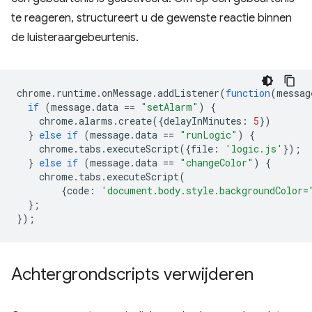
te reageren, structureert u de gewenste reactie binnen
de luisteraargebeurtenis.
chrome
.
runtime
.
onMessage
.
addListener
(
function
(
messag
if
(
message
.
data
==
"setAlarm"
)
{
chrome
.
alarms
.
create
({
delayInMinutes
:
5
})
}
else
if
(
message
.
data
==
"runLogic"
)
{
chrome
.
tabs
.
executeScript
({
file
:
'logic.js'
});
}
else
if
(
message
.
data
==
"changeColor"
)
{
chrome
.
tabs
.
executeScript
(
{
code
:
'document.body.style.backgroundColor=
};
});
Achtergrondscripts verwijderen