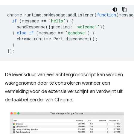
chrome
.
runtime
.
onMessage
.
addListener
(
function
(
messag
if
(
message
==
'hello'
)
{
sendResponse
({
greeting
:
'welcome!'
})
}
else
if
(
message
==
'goodbye'
)
{
chrome
.
runtime
.
Port
.
disconnect
();
}
});
De levensduur van een achtergrondscript kan worden
waargenomen door te controleren wanneer een
vermelding voor de extensie verschijnt en verdwijnt uit
de taakbeheerder van Chrome.