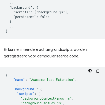
  ...

  "background": {

    "scripts": ["background.js"],

    "persistent": false

  },

  ...

Er kunnen meerdere achtergrondscripts worden
geregistreerd voor gemodulariseerde code.
{
"name"
:
"Awesome Test Extension"
,
...
"background"
:
{
"scripts"
:
[
"backgroundContextMenus.js"
,
"backgroundOmniBox.js"
,