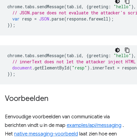
chrome
.
tabs
.
sendMessage
(
tab
.
id
,
{
greeting
:
"hello"
},
// JSON.parse does not evaluate the attacker's scr
var
resp
=
JSON
.
parse
(
response
.
farewell
);
});
chrome
.
tabs
.
sendMessage
(
tab
.
id
,
{
greeting
:
"hello"
},
// innerText does not let the attacker inject HTML
document
.
getElementById
(
"resp"
).
innerText
=
respon
});
Voorbeelden
Eenvoudige voorbeelden van communicatie via
berichten vindt u in de map
examples/api/messaging
.
Het
native messaging-voorbeeld
laat zien hoe een