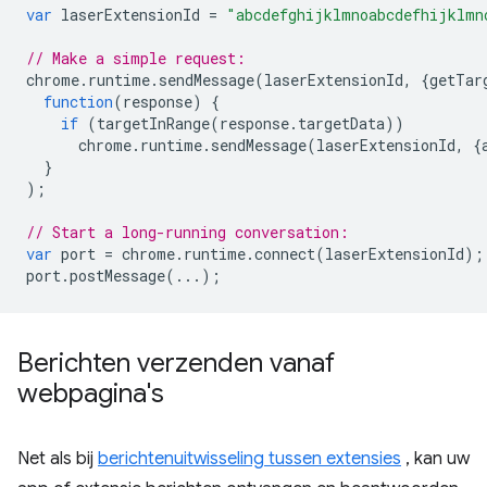
var
laserExtensionId
=
"abcdefghijklmnoabcdefhijklmn
// Make a simple request:
chrome
.
runtime
.
sendMessage
(
laserExtensionId
,
{
getTar
function
(
response
)
{
if
(
targetInRange
(
response
.
targetData
))
chrome
.
runtime
.
sendMessage
(
laserExtensionId
,
{
}
);
// Start a long-running conversation:
var
port
=
chrome
.
runtime
.
connect
(
laserExtensionId
);
port
.
postMessage
(...);
Berichten verzenden vanaf
webpagina's
Net als bij
berichtenuitwisseling tussen extensies
, kan uw