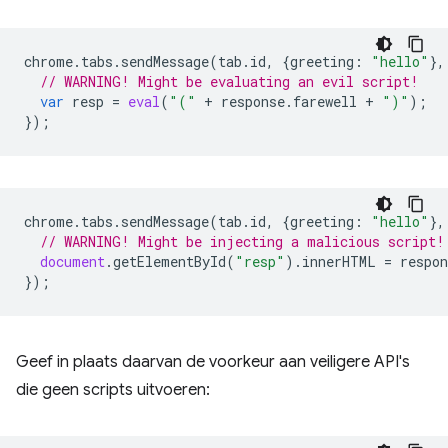
chrome
.
tabs
.
sendMessage
(
tab
.
id
,
{
greeting
:
"hello"
},
// WARNING! Might be evaluating an evil script!
var
resp
=
eval
(
"("
+
response
.
farewell
+
")"
);
});
chrome
.
tabs
.
sendMessage
(
tab
.
id
,
{
greeting
:
"hello"
},
// WARNING! Might be injecting a malicious script!
document
.
getElementById
(
"resp"
).
innerHTML
=
respon
});
Geef in plaats daarvan de voorkeur aan veiligere API's
die geen scripts uitvoeren: