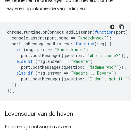
verzenden en te ontvangen. Zo ziet het eruit om te
reageren op inkomende verbindingen:
chrome
.
runtime
.
onConnect
.
addListener
(
function
(
port
)
console
.
assert
(
port
.
name
==
"knockknock"
);
port
.
onMessage
.
addListener
(
function
(
msg
)
{
if
(
msg
.
joke
==
"Knock knock"
)
port
.
postMessage
({
question
:
"Who's there?"
});
else
if
(
msg
.
answer
==
"Madame"
)
port
.
postMessage
({
question
:
"Madame who?"
});
else
if
(
msg
.
answer
==
"Madame... Bovary"
)
port
.
postMessage
({
question
:
"I don't get it."
}
});
});
Levensduur van de haven
Poorten zijn ontworpen als een