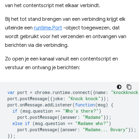
van het contentscript met elkaar verbindt.
Bij het tot stand brengen van een verbinding krijgt elk
uiteinde een
runtime.Port
-object toegewezen, dat
wordt gebruikt voor het verzenden en ontvangen van
berichten via die verbinding.
Zo open je een kanaal vanuit een contentscript en
verstuur en ontvang je berichten:
var
port
=
chrome
.
runtime
.
connect
({
name
:
"knockknock
port
.
postMessage
({
joke
:
"Knock knock"
});
port
.
onMessage
.
addListener
(
function
(
msg
)
{
if
(
msg
.
question
==
"Who's there?"
)
port
.
postMessage
({
answer
:
"Madame"
});
else
if
(
msg
.
question
==
"Madame who?"
)
port
.
postMessage
({
answer
:
"Madame... Bovary"
});
});