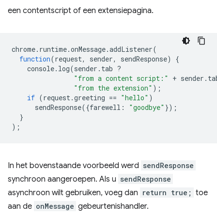
een contentscript of een extensiepagina.
chrome
.
runtime
.
onMessage
.
addListener
(
function
(
request
,
sender
,
sendResponse
)
{
console
.
log
(
sender
.
tab
?
"from a content script:"
+
sender
.
ta
"from the extension"
);
if
(
request
.
greeting
==
"hello"
)
sendResponse
({
farewell
:
"goodbye"
});
}
);
In het bovenstaande voorbeeld werd
sendResponse
synchroon aangeroepen. Als u
sendResponse
asynchroon wilt gebruiken, voeg dan
return true;
toe
aan de
onMessage
gebeurtenishandler.