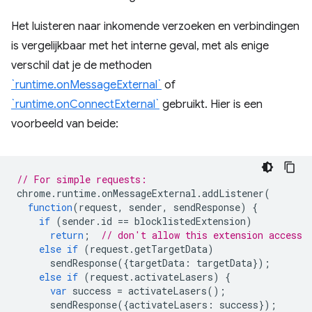
Het luisteren naar inkomende verzoeken en verbindingen
is vergelijkbaar met het interne geval, met als enige
verschil dat je de methoden
`runtime.onMessageExternal`
of
`runtime.onConnectExternal`
gebruikt. Hier is een
voorbeeld van beide:
// For simple requests:
chrome
.
runtime
.
onMessageExternal
.
addListener
(
function
(
request
,
sender
,
sendResponse
)
{
if
(
sender
.
id
==
blocklistedExtension
)
return
;
// don't allow this extension access
else
if
(
request
.
getTargetData
)
sendResponse
({
targetData
:
targetData
});
else
if
(
request
.
activateLasers
)
{
var
success
=
activateLasers
();
sendResponse
({
activateLasers
:
success
});