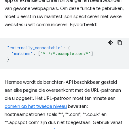
app of extensie berichten ontvangen en beantwoorden
van gewone webpagina's. Om deze functie te gebruiken,
moet u eerst in uw manifest.json specificeren met welke
websites u wilt communiceren. Bijvoorbeeld:
"externally_connectable"
:
{
"matches"
:
[
"*://*.example.com/*"
]
}
Hiermee wordt de berichten-API beschikbaar gesteld
aan elke pagina die overeenkomt met de URL-patronen
die u opgeeft. Het URL-patroon moet ten minste een
domein op het tweede niveau
bevatten;
hostnaampatronen zoals "*", "*.com", "*.co.uk" en
"*.appspot.com" zijn dus niet toegestaan. Gebruik vanaf