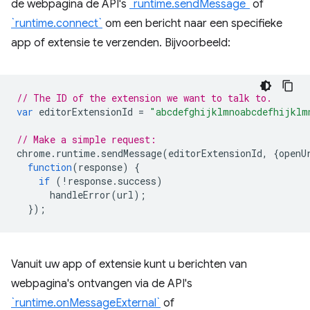
de webpagina de API's
`runtime.sendMessage`
of
`runtime.connect`
om een ​​bericht naar een specifieke
app of extensie te verzenden. Bijvoorbeeld:
// The ID of the extension we want to talk to.
var
editorExtensionId
=
"abcdefghijklmnoabcdefhijklm
// Make a simple request:
chrome
.
runtime
.
sendMessage
(
editorExtensionId
,
{
openU
function
(
response
)
{
if
(
!
response
.
success
)
handleError
(
url
);
});
Vanuit uw app of extensie kunt u berichten van
webpagina's ontvangen via de API's
`runtime.onMessageExternal`
of