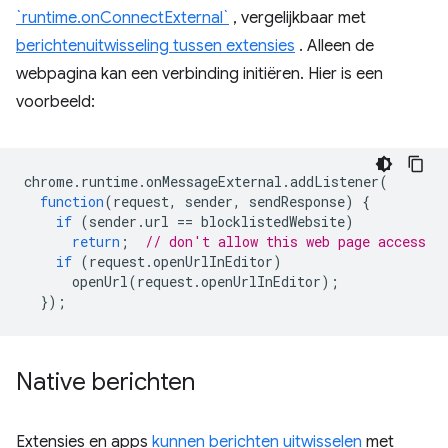
`runtime.onConnectExternal`
, vergelijkbaar met
berichtenuitwisseling tussen extensies
. Alleen de
webpagina kan een verbinding initiëren. Hier is een
voorbeeld:
chrome
.
runtime
.
onMessageExternal
.
addListener
(
function
(
request
,
sender
,
sendResponse
)
{
if
(
sender
.
url
==
blocklistedWebsite
)
return
;
// don't allow this web page access
if
(
request
.
openUrlInEditor
)
openUrl
(
request
.
openUrlInEditor
);
});
Native berichten
Extensies en apps
kunnen berichten uitwisselen
met