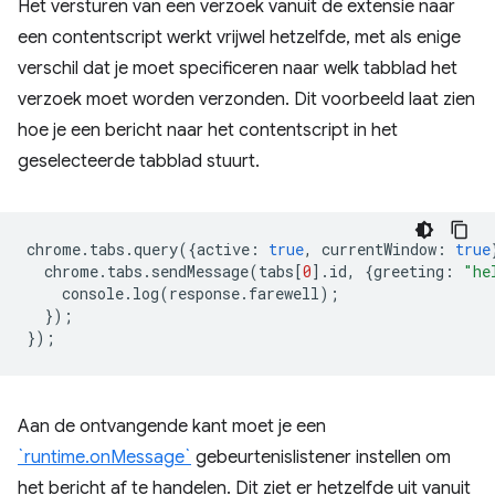
Het versturen van een verzoek vanuit de extensie naar
een contentscript werkt vrijwel hetzelfde, met als enige
verschil dat je moet specificeren naar welk tabblad het
verzoek moet worden verzonden. Dit voorbeeld laat zien
hoe je een bericht naar het contentscript in het
geselecteerde tabblad stuurt.
chrome
.
tabs
.
query
({
active
:
true
,
currentWindow
:
true
chrome
.
tabs
.
sendMessage
(
tabs
[
0
].
id
,
{
greeting
:
"he
console
.
log
(
response
.
farewell
);
});
});
Aan de ontvangende kant moet je een
`runtime.onMessage`
gebeurtenislistener instellen om
het bericht af te handelen. Dit ziet er hetzelfde uit vanuit