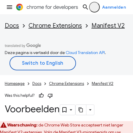
Aanmelden
Docs
Chrome Extensions
Manifest V2
Deze pagina is vertaald door de
Cloud Translation API
.
Homepage
Docs
Chrome Extensions
Manifest V2
Was this helpful?
Voorbeelden
Waarschuwing:
de Chrome Web Store accepteert niet langer
Manifest V2-extensies. Volg de
Manifest V3-migratiegids
om uw