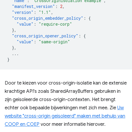
"name"
:
"CrossOriginIsolation example"
,
"manifest_version"
:
2
,
"version"
:
"1.1"
,
"cross_origin_embedder_policy"
:
{
"value"
:
"require-corp"
},
"cross_origin_opener_policy"
:
{
"value"
:
"same-origin"
},
...
}
Door te kiezen voor cross-origin-isolatie kan de extensie
krachtige API's zoals SharedArrayBuffers gebruiken in
zijn geïsoleerde cross-origin-contexten. Het brengt
echter ook bepaalde bijwerkingen met zich mee. Zie
Uw
website "cross-origin geïsoleerd" maken met behulp van
COOP en COEP
voor meer informatie hierover.