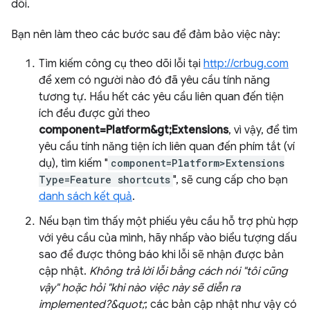
dõi.
Bạn nên làm theo các bước sau để đảm bảo việc này:
Tìm kiếm công cụ theo dõi lỗi tại
http://crbug.com
để xem có người nào đó đã yêu cầu tính năng
tương tự. Hầu hết các yêu cầu liên quan đến tiện
ích đều được gửi theo
component=Platform&gt;Extensions
, vì vậy, để tìm
yêu cầu tính năng tiện ích liên quan đến phím tắt (ví
dụ), tìm kiếm "
component=Platform>Extensions
Type=Feature shortcuts
", sẽ cung cấp cho bạn
danh sách kết quả
.
Nếu bạn tìm thấy một phiếu yêu cầu hỗ trợ phù hợp
với yêu cầu của mình, hãy nhấp vào biểu tượng dấu
sao để được thông báo khi lỗi sẽ nhận được bản
cập nhật.
Không trả lời lỗi bằng cách nói "tôi cũng
vậy" hoặc hỏi "khi nào việc này sẽ diễn ra
implemented?&quot;
; các bản cập nhật như vậy có