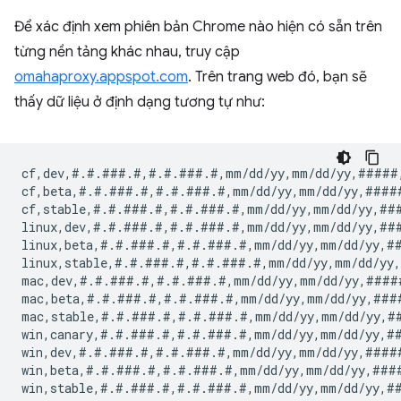
Để xác định xem phiên bản Chrome nào hiện có sẵn trên
từng nền tảng khác nhau, truy cập
omahaproxy.appspot.com
. Trên trang web đó, bạn sẽ
thấy dữ liệu ở định dạng tương tự như:
cf,dev,#.#.###.#,#.#.###.#,mm/dd/yy,mm/dd/yy,#####
cf,beta,#.#.###.#,#.#.###.#,mm/dd/yy,mm/dd/yy,####
cf,stable,#.#.###.#,#.#.###.#,mm/dd/yy,mm/dd/yy,##
linux,dev,#.#.###.#,#.#.###.#,mm/dd/yy,mm/dd/yy,##
linux,beta,#.#.###.#,#.#.###.#,mm/dd/yy,mm/dd/yy,#
linux,stable,#.#.###.#,#.#.###.#,mm/dd/yy,mm/dd/yy
mac,dev,#.#.###.#,#.#.###.#,mm/dd/yy,mm/dd/yy,####
mac,beta,#.#.###.#,#.#.###.#,mm/dd/yy,mm/dd/yy,###
mac,stable,#.#.###.#,#.#.###.#,mm/dd/yy,mm/dd/yy,#
win,canary,#.#.###.#,#.#.###.#,mm/dd/yy,mm/dd/yy,#
win,dev,#.#.###.#,#.#.###.#,mm/dd/yy,mm/dd/yy,####
win,beta,#.#.###.#,#.#.###.#,mm/dd/yy,mm/dd/yy,###
win,stable,#.#.###.#,#.#.###.#,mm/dd/yy,mm/dd/yy,#