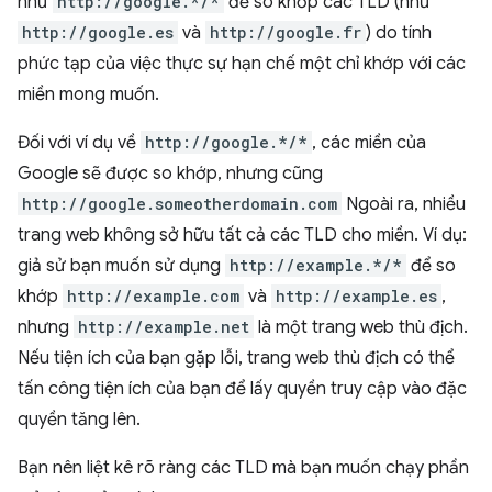
như
http://google.*/*
để so khớp các TLD (như
http://google.es
và
http://google.fr
) do tính
phức tạp của việc thực sự hạn chế một chỉ khớp với các
miền mong muốn.
Đối với ví dụ về
http://google.*/*
, các miền của
Google sẽ được so khớp, nhưng cũng
http://google.someotherdomain.com
Ngoài ra, nhiều
trang web không sở hữu tất cả các TLD cho miền. Ví dụ:
giả sử bạn muốn sử dụng
http://example.*/*
để so
khớp
http://example.com
và
http://example.es
,
nhưng
http://example.net
là một trang web thù địch.
Nếu tiện ích của bạn gặp lỗi, trang web thù địch có thể
tấn công tiện ích của bạn để lấy quyền truy cập vào đặc
quyền tăng lên.
Bạn nên liệt kê rõ ràng các TLD mà bạn muốn chạy phần