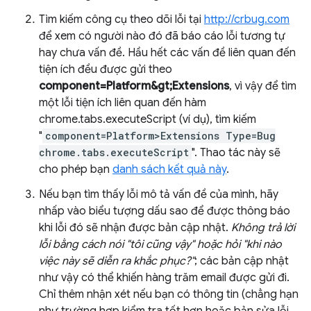
Tìm kiếm công cụ theo dõi lỗi tại
http://crbug.com
để xem có người nào đó đã báo cáo lỗi tương tự
hay chưa vấn đề. Hầu hết các vấn đề liên quan đến
tiện ích đều được gửi theo
component=Platform&gt;Extensions
, vì vậy để tìm
một lỗi tiện ích liên quan đến hàm
chrome.tabs.executeScript (ví dụ), tìm kiếm
"
component=Platform>Extensions Type=Bug
chrome.tabs.executeScript
". Thao tác này sẽ
cho phép bạn
danh sách kết quả này
.
Nếu bạn tìm thấy lỗi mô tả vấn đề của mình, hãy
nhấp vào biểu tượng dấu sao để được thông báo
khi lỗi đó sẽ nhận được bản cập nhật.
Không trả lời
lỗi bằng cách nói "tôi cũng vậy" hoặc hỏi "khi nào
việc này sẽ diễn ra khắc phục?"
; các bản cập nhật
như vậy có thể khiến hàng trăm email được gửi đi.
Chỉ thêm nhận xét nếu bạn có thông tin (chẳng hạn