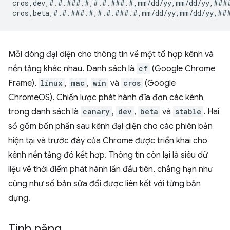
cros,dev,#.#.###.#,#.#.###.#,mm/dd/yy,mm/dd/yy,###
Mỗi dòng đại diện cho thông tin về một tổ hợp kênh và
nền tảng khác nhau. Danh sách là
cf
(Google Chrome
Frame),
linux
,
mac
,
win
và
cros
(Google
ChromeOS). Chiến lược phát hành đĩa đơn các kênh
trong danh sách là
canary
,
dev
,
beta
và
stable
. Hai
số gồm bốn phần sau kênh đại diện cho các phiên bản
hiện tại và trước đây của Chrome được triển khai cho
kênh nền tảng đó kết hợp. Thông tin còn lại là siêu dữ
liệu về thời điểm phát hành lần đầu tiên, chẳng hạn như
cũng như số bản sửa đổi được liên kết với từng bản
dựng.
Tính năng