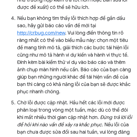
như trường hợp kiểm tra tốt hơn hoặc bản sửa lỗi
được đề xuất) có thể sẽ hữu ích.
Nếu bạn không tìm thấy lỗi thích hợp để gắn dấu
sao, hãy gửi báo cáo vấn đề mới tại
http://crbug.com/new
. Vui lòng điền thông tin rõ
ràng nhất có thể vào biểu mẫu này: chọn một tiêu
đề mang tính mô tả, giải thích các bước tái hiện lỗi
cũng như mô tả hành vi dự kiến và hành vi thực tế.
Đính kèm bài kiểm thử ví dụ vào báo cáo và thêm
ảnh chụp màn hình nếu cần. Báo cáo của bạn càng
giúp bạn những người khác để tái hiện vấn đề của
bạn thì càng có khả năng lỗi của bạn sẽ được khắc
phục nhanh chóng.
Chờ lỗi được cập nhật. Hầu hết các lỗi mới được
phân loại trong vòng một tuần, mặc dù có thể đôi
khi mất nhiều thời gian cập nhật hơn.
Đừng trả lời lỗi
để hỏi khi nào vấn đề xảy ra khắc phục.
Nếu lỗi của
bạn chưa được sửa đổi sau hai tuần, vui lòng đăng