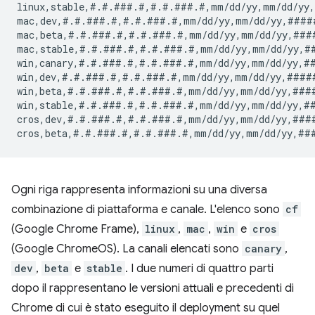
linux,stable,#.#.###.#,#.#.###.#,mm/dd/yy,mm/dd/yy
mac,dev,#.#.###.#,#.#.###.#,mm/dd/yy,mm/dd/yy,####
mac,beta,#.#.###.#,#.#.###.#,mm/dd/yy,mm/dd/yy,###
mac,stable,#.#.###.#,#.#.###.#,mm/dd/yy,mm/dd/yy,#
win,canary,#.#.###.#,#.#.###.#,mm/dd/yy,mm/dd/yy,#
win,dev,#.#.###.#,#.#.###.#,mm/dd/yy,mm/dd/yy,####
win,beta,#.#.###.#,#.#.###.#,mm/dd/yy,mm/dd/yy,###
win,stable,#.#.###.#,#.#.###.#,mm/dd/yy,mm/dd/yy,#
cros,dev,#.#.###.#,#.#.###.#,mm/dd/yy,mm/dd/yy,###
Ogni riga rappresenta informazioni su una diversa
combinazione di piattaforma e canale. L'elenco sono
cf
(Google Chrome Frame),
linux
,
mac
,
win
e
cros
(Google ChromeOS). La canali elencati sono
canary
,
dev
,
beta
e
stable
. I due numeri di quattro parti
dopo il rappresentano le versioni attuali e precedenti di
Chrome di cui è stato eseguito il deployment su quel