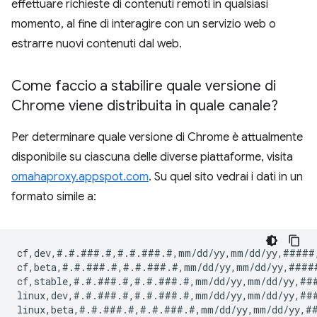
effettuare richieste di contenuti remoti in qualsiasi
momento, al fine di interagire con un servizio web o
estrarre nuovi contenuti dal web.
Come faccio a stabilire quale versione di
Chrome viene distribuita in quale canale?
Per determinare quale versione di Chrome è attualmente
disponibile su ciascuna delle diverse piattaforme, visita
omahaproxy.appspot.com
. Su quel sito vedrai i dati in un
formato simile a:
cf,dev,#.#.###.#,#.#.###.#,mm/dd/yy,mm/dd/yy,#####
cf,beta,#.#.###.#,#.#.###.#,mm/dd/yy,mm/dd/yy,####
cf,stable,#.#.###.#,#.#.###.#,mm/dd/yy,mm/dd/yy,##
linux,dev,#.#.###.#,#.#.###.#,mm/dd/yy,mm/dd/yy,##
linux,beta,#.#.###.#,#.#.###.#,mm/dd/yy,mm/dd/yy,#