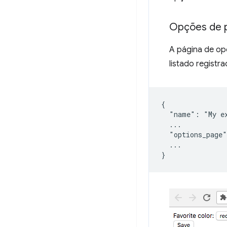
Opções de p
A página de op
listado regist
{

  "name": "My ex
  ...

  "options_page"
  ...
