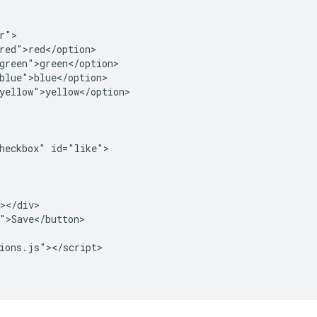
r">

red">red</option>

green">green</option>

blue">blue</option>

yellow">yellow</option>

heckbox" id="like">

></div>

">Save</button>

ions.js"></script>
