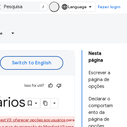
/
Fazer login
re
Nesta
página
Escrever a
página de
Isso foi útil?
opções
rios
Declarar o
comportam
ento da
página de
est V3: oferecer opções aos usuários
para
opções
a o
guia de migração do Manifest V3
para