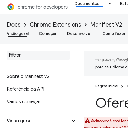
Documentos
Est
Docs
Chrome Extensions
Manifest V2
Visão geral
Começar
Desenvolver
Como fazer
para seu idioma d
Sobre o Manifest V2
Página inicial
D
Referência da API
Ofer
Vamos começar
Visão geral
Aviso
:você está len
ver o equivalente do MV