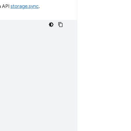
a API
storage.sync
.