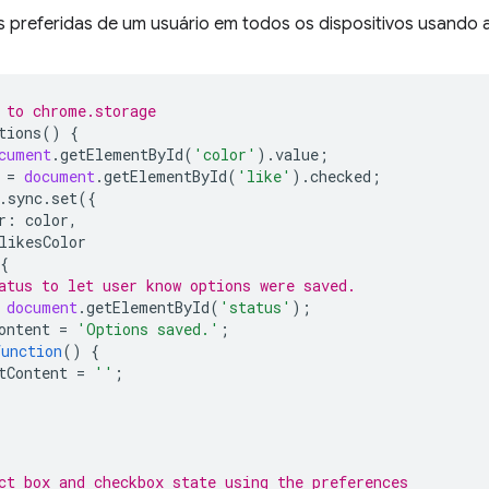
s preferidas de um usuário em todos os dispositivos usando 
 to chrome.storage
tions
()
{
cument
.
getElementById
(
'color'
).
value
;
=
document
.
getElementById
(
'like'
).
checked
;
.
sync
.
set
({
r
:
color
,
likesColor
{
atus to let user know options were saved.
document
.
getElementById
(
'status'
);
ontent
=
'Options saved.'
;
function
()
{
tContent
=
''
;
ct box and checkbox state using the preferences