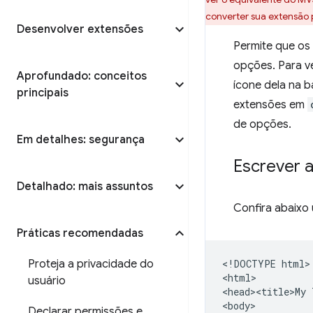
converter sua extensão 
Desenvolver extensões
Permite que os
opções. Para v
Aprofundado: conceitos
ícone dela na 
principais
extensões em
de opções.
Em detalhes: segurança
Escrever 
Detalhado: mais assuntos
Confira abaixo
Práticas recomendadas
Proteja a privacidade do
<!DOCTYPE html>

<html>

usuário
<head><title>My 
<body>

Declarar permissões e