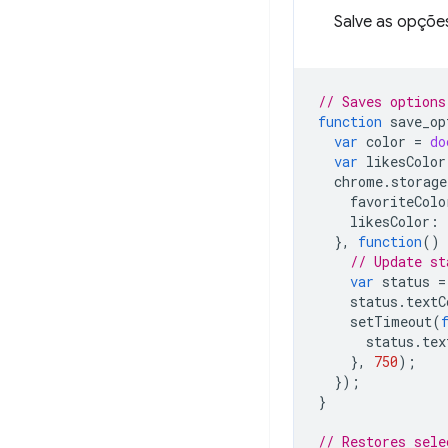
Salve as opçõe
// Saves options
function
save_op
var
color
=
do
var
likesColor
chrome
.
storage
favoriteColo
likesColor
:
},
function
()
// Update st
var
status
=
status
.
textC
setTimeout
(
status
.
tex
},
750
);
});
}
// Restores sele