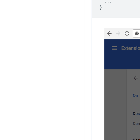
...
}