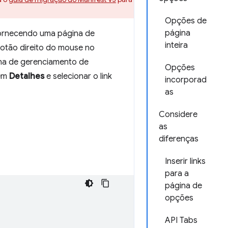
Opções de
página
fornecendo uma página de
inteira
botão direito do mouse no
ina de gerenciamento de
Opções
 em
Detalhes
e selecionar o link
incorporad
as
Considere
as
diferenças
Inserir links
para a
página de
opções
API Tabs