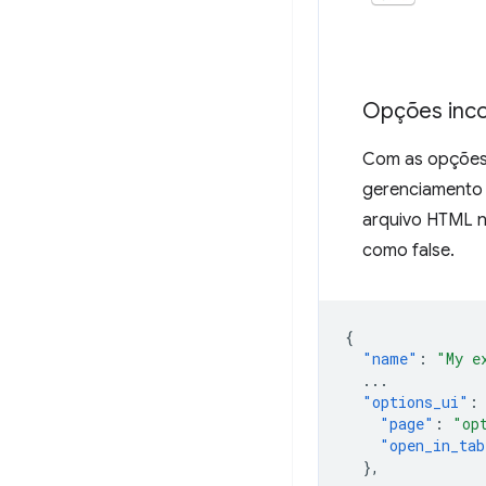
Opções inc
Com as opções 
gerenciamento 
arquivo HTML 
como false.
{
"name"
:
"My e
...
"options_ui"
:
"page"
:
"op
"open_in_tab
},