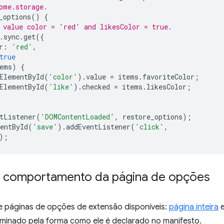
ome.storage.
_options
()
{
 value color = 'red' and likesColor = true.
.
sync
.
get
({
r
:
'red'
,
true
ems
)
{
ElementById
(
'color'
).
value
=
items
.
favoriteColor
;
ElementById
(
'like'
).
checked
=
items
.
likesColor
;
tListener
(
'DOMContentLoaded'
,
restore_options
);
entById
(
'save'
).
addEventListener
(
'click'
,
);
o comportamento da página de opções
de páginas de opções de extensão disponíveis:
página inteira
minado pela forma como ele é declarado no manifesto.