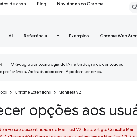
udos de caso
Blog
Novidades no Chrome
AI
Referência
Exemplos
Chrome Web Sto
O Google usa tecnologia de IA na tradução de conteúdos
e preferência. As traduções com IA podem ter erros.
ocs
Chrome Extensions
Manifest V2
ecer opções aos usuá
do a versão descontinuada do Manifest V2 deste artigo. Consulte
Manif
3. A Chrome Web Store não aceita mais extensões do Manifest V2. Sig