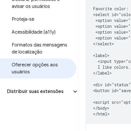
avisar os usuários
Favorite color:

<select id="colo
Proteja-se
 <option value="
 <option value="
Acessibilidade (a11y)
 <option value="
 <option value="
</select>

Formatos das mensagens
de localização
<label>

  <input type="c
Oferecer opções aos
  I like colors.

usuários
</label>

<div id="status"
<button id="save
Distribuir suas extensões
<script src="opt
</body>
