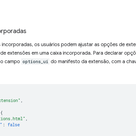
orporadas
incorporadas, os usuários podem ajustar as opções de exte
de extensões em uma caixa incorporada. Para declarar opçõe
no campo
options_ui
do manifesto da extensão, com a cha
xtension"
,
{
tions.html"
,
"
:
false