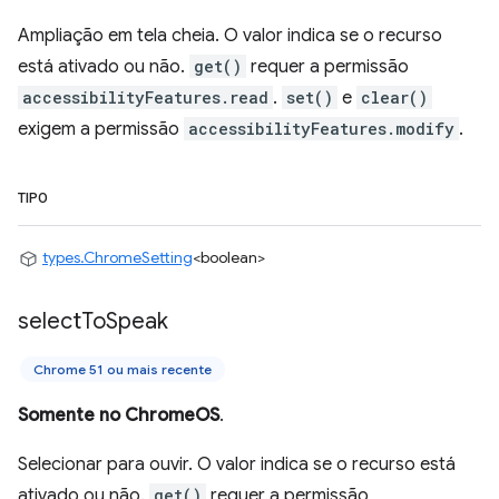
Ampliação em tela cheia. O valor indica se o recurso
está ativado ou não.
get()
requer a permissão
accessibilityFeatures.read
.
set()
e
clear()
exigem a permissão
accessibilityFeatures.modify
.
TIPO
types.ChromeSetting
<boolean>
select
To
Speak
Chrome 51 ou mais recente
Somente no ChromeOS
.
Selecionar para ouvir. O valor indica se o recurso está
ativado ou não.
get()
requer a permissão