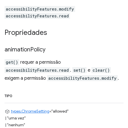
accessibilityFeatures.modify
accessibilityFeatures.read
Propriedades
animation
Policy
get()
requer a permissão
accessibilityFeatures.read
.
set()
e
clear()
exigem a permissão
accessibilityFeatures.modify
.
TIPO
types.ChromeSetting
<
"allowed"
|
"uma vez"
|
"nenhum"