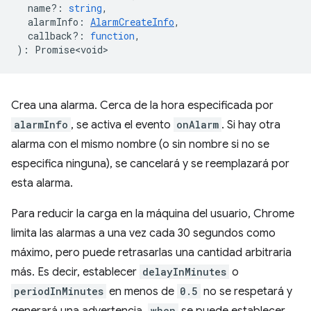
name?
:
string
,
alarmInfo
:
AlarmCreateInfo
,
callback?
:
function
,
)
:
Promise<void>
Crea una alarma. Cerca de la hora especificada por
alarmInfo
, se activa el evento
onAlarm
. Si hay otra
alarma con el mismo nombre (o sin nombre si no se
especifica ninguna), se cancelará y se reemplazará por
esta alarma.
Para reducir la carga en la máquina del usuario, Chrome
limita las alarmas a una vez cada 30 segundos como
máximo, pero puede retrasarlas una cantidad arbitraria
más. Es decir, establecer
delayInMinutes
o
periodInMinutes
en menos de
0.5
no se respetará y
when