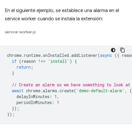
En el siguiente ejemplo, se establece una alarma en el
service worker cuando se instala la extensión:
service-worker.js:
chrome
.
runtime
.
onInstalled
.
addListener
(
async
({
reas
if
(
reason
!==
'install'
)
{
return
;
}
// Create an alarm so we have something to look at
await
chrome
.
alarms
.
create
(
'demo-default-alarm'
,
{
delayInMinutes
:
1
,
periodInMinutes
:
1
});
});