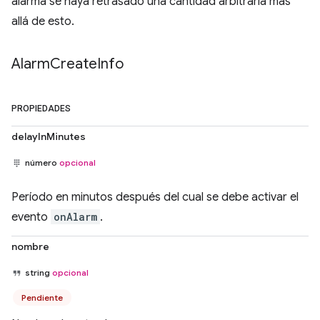
alarma se haya retrasado una cantidad arbitraria más
allá de esto.
Alarm
Create
Info
PROPIEDADES
delayInMinutes
número
opcional
Período en minutos después del cual se debe activar el
evento
onAlarm
.
nombre
string
opcional
Pendiente