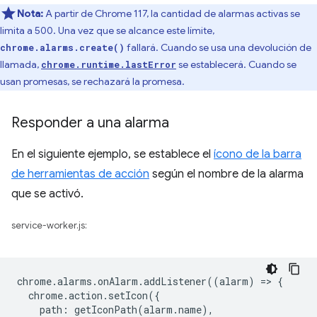
Nota:
A partir de Chrome 117, la cantidad de alarmas activas se
limita a 500. Una vez que se alcance este límite,
fallará. Cuando se usa una devolución de
chrome.alarms.create()
llamada,
se establecerá. Cuando se
chrome.runtime.lastError
usan promesas, se rechazará la promesa.
Responder a una alarma
En el siguiente ejemplo, se establece el
ícono de la barra
de herramientas de acción
según el nombre de la alarma
que se activó.
service-worker.js:
chrome
.
alarms
.
onAlarm
.
addListener
((
alarm
)
=
>
{
chrome
.
action
.
setIcon
({
path
:
getIconPath
(
alarm
.
name
),