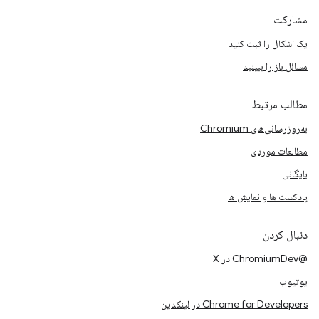
مشارکت
یک اشکال را ثبت کنید
مسائل باز را ببینید
مطالب مرتبط
به‌روزرسانی‌های Chromium
مطالعات موردی
بایگانی
پادکست ها و نمایش ها
دنبال کردن
@ChromiumDev در X
یوتیوب
Chrome for Developers در لینکدین