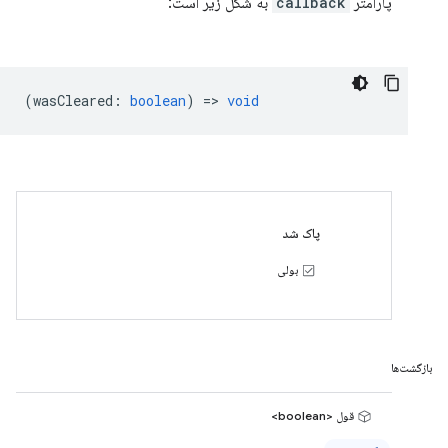
پارامتر
callback
به شکل زیر است:
(
wasCleared
:
boolean
) =>
void
پاک شد
بولی
بازگشت‌ها
قول <boolean>