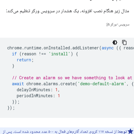
مثال زیر هنگام نصب افزونه، یک هشدار در سرویس ورکر تنظیم می‌کند:
سرویس-ورکر.js:
chrome
.
runtime
.
onInstalled
.
addListener
(
async
({
reas
if
(
reason
!==
'install'
)
{
return
;
}
// Create an alarm so we have something to look at
await
chrome
.
alarms
.
create
(
'demo-default-alarm'
,
{
delayInMinutes
:
1
,
periodInMinutes
:
1
});
});
توجه:
از نسخه ۱۱۷ کروم، تعداد آلارم‌های فعال به ۵۰۰ عدد محدود شده است. پس از