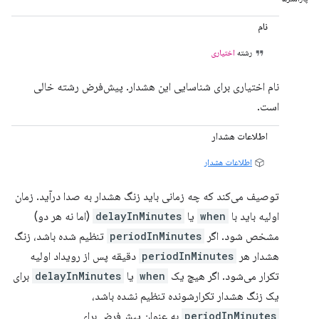
نام
رشته
اختیاری
نام اختیاری برای شناسایی این هشدار. پیش‌فرض رشته خالی
است.
اطلاعات هشدار
اطلاعات هشدار
توصیف می‌کند که چه زمانی باید زنگ هشدار به صدا درآید. زمان
اولیه باید با
when
یا
delayInMinutes
(اما نه هر دو)
مشخص شود. اگر
periodInMinutes
تنظیم شده باشد، زنگ
هشدار هر
periodInMinutes
دقیقه پس از رویداد اولیه
تکرار می‌شود. اگر هیچ یک
when
یا
delayInMinutes
برای
یک زنگ هشدار تکرارشونده تنظیم نشده باشد،
periodInMinutes
به عنوان پیش‌فرض برای