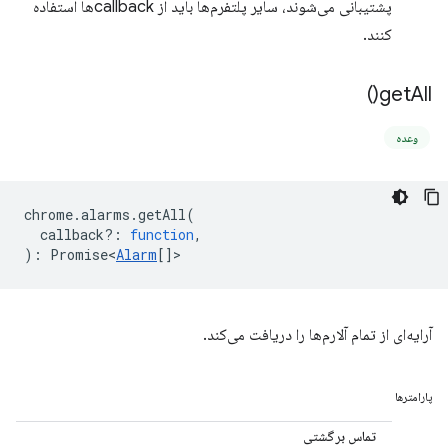
پشتیبانی می‌شوند، سایر پلتفرم‌ها باید از callbackها استفاده
کنند.
)
get
All(
وعده
chrome
.
alarms
.
getAll
(
callback?
:
function
,
)
:
Promise<
Alarm
[]
>
آرایه‌ای از تمام آلارم‌ها را دریافت می‌کند.
پارامترها
تماس برگشتی