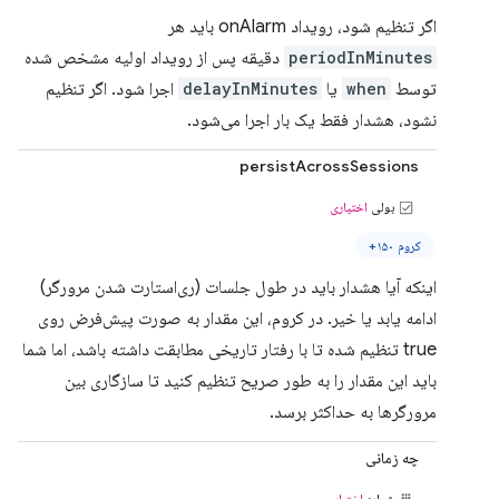
اگر تنظیم شود، رویداد onAlarm باید هر
periodInMinutes
دقیقه پس از رویداد اولیه مشخص شده
توسط
when
یا
delayInMinutes
اجرا شود. اگر تنظیم
نشود، هشدار فقط یک بار اجرا می‌شود.
persistAcrossSessions
بولی
اختیاری
کروم ۱۵۰+
اینکه آیا هشدار باید در طول جلسات (ری‌استارت شدن مرورگر)
ادامه یابد یا خیر. در کروم، این مقدار به صورت پیش‌فرض روی
true تنظیم شده تا با رفتار تاریخی مطابقت داشته باشد، اما شما
باید این مقدار را به طور صریح تنظیم کنید تا سازگاری بین
مرورگرها به حداکثر برسد.
چه زمانی
شماره
اختیاری