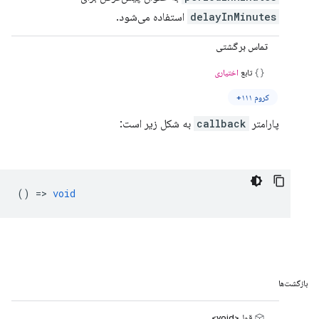
delayInMinutes
استفاده می‌شود.
تماس برگشتی
تابع
اختیاری
کروم ۱۱۱+
پارامتر
callback
به شکل زیر است:
() =>
void
بازگشت‌ها
قول<void>