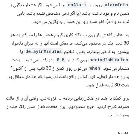
alarmInfo
، رویداد
onAlarm
اجرا می‌شود. اگر هشدار دیگری با
همین نام وجود داشته باشد (یا اگر نامی مشخص نشده باشد، نامی
نداشته باشد)، لغو شده و با این هشدار جایگزین می‌شود.
به منظور کاهش بار روی دستگاه کاربر، کروم هشدارها را حداکثر به هر
30 ثانیه یک بار محدود می‌کند، اما ممکن است آنها را به میزان دلخواه
بیشتری به تأخیر بیندازد. یعنی، تنظیم
delayInMinutes
یا
periodInMinutes
روی کمتر از
0.5
پذیرفته نمی‌شود و باعث
هشدار می‌شود.
when
می‌توان روی کمتر از 30 ثانیه پس از "اکنون"
بدون هشدار تنظیم کرد، اما در واقع باعث نمی‌شود که هشدار حداقل به
مدت 30 ثانیه فعال شود.
برای کمک به شما در اشکال‌زدایی برنامه یا افزونه‌تان، وقتی آن را از حالت
فشرده خارج کردید، هیچ محدودیتی برای دفعات فعال شدن زنگ هشدار
وجود ندارد.
پارامترها