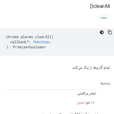
)
clear
All(
وعده
chrome
.
alarms
.
clearAll
(
callback?
:
function
,
)
:
Promise<boolean>
تمام آلارم‌ها را پاک می‌کند.
پارامترها
تماس برگشتی
تابع
اختیاری