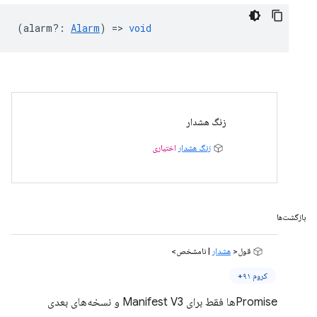
(
alarm?
:
Alarm
) =>
void
زنگ هشدار
زنگ هشدار
اختیاری
بازگشت‌ها
قول<
هشدار
| نامشخص>
کروم ۹۱+
Promiseها فقط برای Manifest V3 و نسخه‌های بعدی