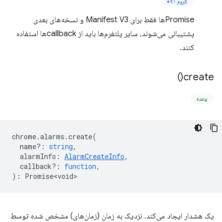
کروم ۹۱+
Promiseها فقط برای Manifest V3 و نسخه‌های بعدی
پشتیبانی می‌شوند، سایر پلتفرم‌ها باید از callbackها استفاده
کنند.
)
create(
وعده
chrome
.
alarms
.
create
(
name?
:
string
,
alarmInfo
:
AlarmCreateInfo
,
callback?
:
function
,
)
:
Promise<void>
یک هشدار ایجاد می‌کند. نزدیک به زمان (زمان‌های) مشخص شده توسط