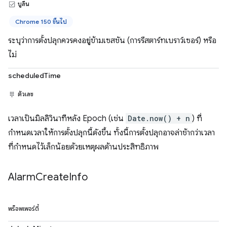
บูลีน
Chrome 150 ขึ้นไป
ระบุว่าการตั้งปลุกควรคงอยู่ข้ามเซสชัน (การรีสตาร์ทเบราว์เซอร์) หรือ
ไม่
scheduledTime
ตัวเลข
เวลาเป็นมิลลิวินาทีหลัง Epoch (เช่น
Date.now() + n
) ที่
กำหนดเวลาให้การตั้งปลุกนี้ดังขึ้น ทั้งนี้การตั้งปลุกอาจล่าช้ากว่าเวลา
ที่กำหนดไว้เล็กน้อยด้วยเหตุผลด้านประสิทธิภาพ
Alarm
Create
Info
พร็อพเพอร์ตี้