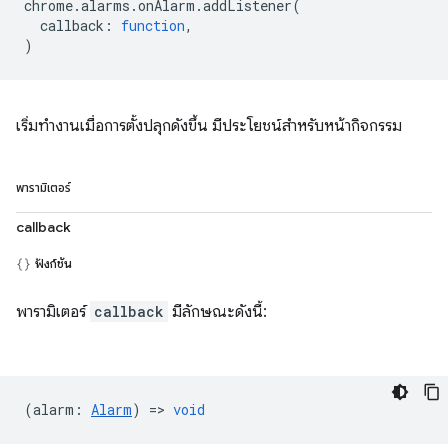
chrome
.
alarms
.
onAlarm
.
addListener
(
callback
:
function
,
)
เริ่มทำงานเมื่อการตั้งปลุกดังขึ้น มีประโยชน์สำหรับหน้ากิจกรรม
พารามิเตอร์
callback
ฟังก์ชัน
พารามิเตอร์
callback
มีลักษณะดังนี้:
(
alarm
:
Alarm
) =>
void