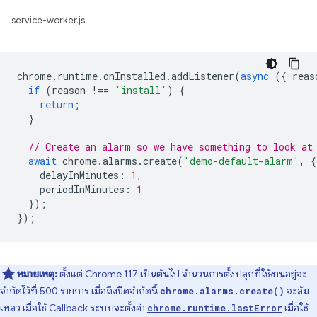
service-worker.js:
chrome
.
runtime
.
onInstalled
.
addListener
(
async
({
reas
if
(
reason
!==
'install'
)
{
return
;
}
// Create an alarm so we have something to look at
await
chrome
.
alarms
.
create
(
'demo-default-alarm'
,
{
delayInMinutes
:
1
,
periodInMinutes
:
1
});
});
หมายเหตุ:
ตั้งแต่ Chrome 117 เป็นต้นไป จำนวนการตั้งปลุกที่ใช้งานอยู่จะ
จำกัดไว้ที่ 500 รายการ เมื่อถึงขีดจำกัดนี้
จะล้ม
chrome.alarms.create()
เหลว เมื่อใช้ Callback ระบบจะตั้งค่า
เมื่อใช้
chrome.runtime.lastError