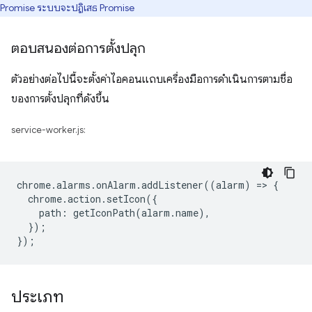
Promise ระบบจะปฏิเสธ Promise
ตอบสนองต่อการตั้งปลุก
ตัวอย่างต่อไปนี้จะตั้งค่าไอคอนแถบเครื่องมือการดำเนินการ
ตามชื่อ
ของการตั้งปลุกที่ดังขึ้น
service-worker.js:
chrome
.
alarms
.
onAlarm
.
addListener
((
alarm
)
=
>
{
chrome
.
action
.
setIcon
({
path
:
getIconPath
(
alarm
.
name
),
});
});
ประเภท