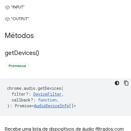
"INPUT"
"OUTPUT"
Métodos
get
Devices(
)
Promessa
chrome
.
audio
.
getDevices
(
filter?
:
DeviceFilter
,
callback?
:
function
,
)
:
Promise<
AudioDeviceInfo
[]
>
Recebe uma lista de dispositivos de áudio filtrados com