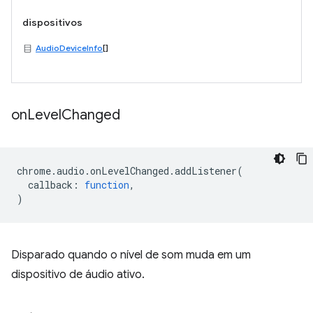
dispositivos
AudioDeviceInfo
[]
on
Level
Changed
chrome
.
audio
.
onLevelChanged
.
addListener
(
callback
:
function
,
)
Disparado quando o nível de som muda em um
dispositivo de áudio ativo.