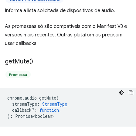
Informa a lista solicitada de dispositivos de áudio.
As promessas só são compatíveis com o Manifest V3 e
versões mais recentes. Outras plataformas precisam
usar callbacks.
get
Mute(
)
Promessa
chrome
.
audio
.
getMute
(
streamType
:
StreamType
,
callback?
:
function
,
)
:
Promise<boolean>