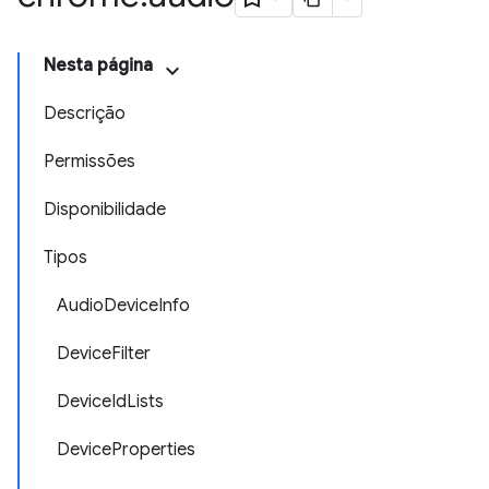
Nesta página
Descrição
Permissões
Disponibilidade
Tipos
AudioDeviceInfo
DeviceFilter
DeviceIdLists
DeviceProperties