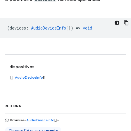
(
devices
:
AudioDeviceInfo
[]) =>
void
dispositivos
AudioDeviceInfo
[]
RETORNA
Promise<
AudioDeviceInfo
[]>
Chrome 116 ou mais recente