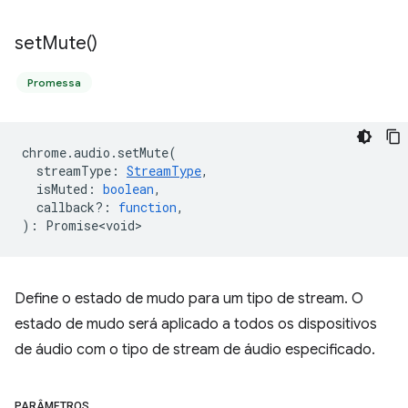
set
Mute(
)
Promessa
chrome
.
audio
.
setMute
(
streamType
:
StreamType
,
isMuted
:
boolean
,
callback?
:
function
,
)
:
Promise<void>
Define o estado de mudo para um tipo de stream. O
estado de mudo será aplicado a todos os dispositivos
de áudio com o tipo de stream de áudio especificado.
PARÂMETROS