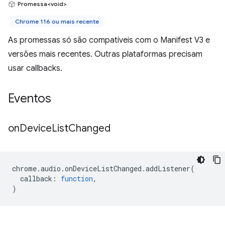
Promessa<void>
Chrome 116 ou mais recente
As promessas só são compatíveis com o Manifest V3 e
versões mais recentes. Outras plataformas precisam
usar callbacks.
Eventos
on
Device
List
Changed
chrome
.
audio
.
onDeviceListChanged
.
addListener
(
callback
:
function
,
)