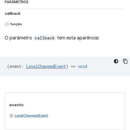
PARÂMETROS
callback
função
O parâmetro
callback
tem esta aparência:
(
event
:
LevelChangedEvent
) =>
void
evento
LevelChangedEvent