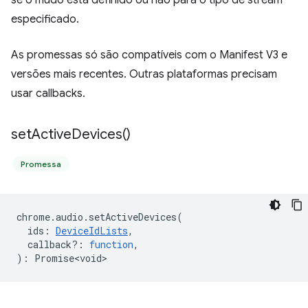
se o mudo está definido ou não para o tipo de stream
especificado.
As promessas só são compatíveis com o Manifest V3 e
versões mais recentes. Outras plataformas precisam
usar callbacks.
set
Active
Devices(
)
Promessa
chrome
.
audio
.
setActiveDevices
(
ids
:
DeviceIdLists
,
callback?
:
function
,
)
:
Promise<void>