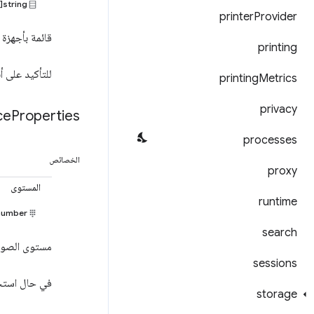
string[]
printer
Provider
قائمة بأجهزة 
printing
للتأكيد على أ
printing
Metrics
privacy
ce
Properties
processes
الخصائص
proxy
المستوى
runtime
number
search
مستوى الصوت 
sessions
في حال استخد
storage