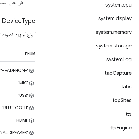
في حال استخ
system
.
cpu
system
.
display
Device
Type
system
.
memory
أنواع أجهزة الصوت ا
system
.
storage
ENUM
system
Log
"HEADPHONE"
tab
Capture
"MIC"
tabs
"USB"
top
Sites
"BLUETOOTH"
tts
"HDMI"
tts
Engine
"INTERNAL_SPEAKER"