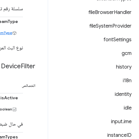
سلسلة رقم تعر
file
Browser
Handler
reamType
file
System
Provider
amType
font
Settings
نوع البث المر
gcm
Device
Filter
history
i18n
الخصائص
identity
isActive
idle
oolean
input
.
ime
في حال ضبط ه
instance
ID
eamTypes