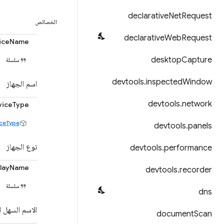
declarative
Net
Request
الخصائص
declarative
Web
Request
iceName
desktop
Capture
سلسلة
devtools
.
inspected
Window
اسم الجهاز
devtools
.
network
viceType
ceType
devtools
.
panels
نوع الجهاز
devtools
.
performance
playName
devtools
.
recorder
سلسلة
dns
الاسم السهل ال
document
Scan