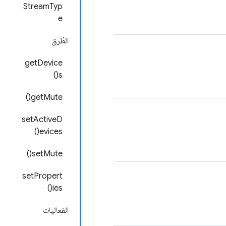
StreamTyp
e
الطُرق
getDevice
s()
getMute()
setActiveD
evices()
setMute()
setPropert
ies()
الفعاليات