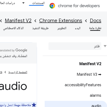
المستندات
دراسات الحال
Manifest V2
Chrome Extensions
Docs
نظرة عامة
البدء
التطوير
طريقة التنفيذ
الذكاء الاصطناعي
المفضّلة، وقد تتضمّن ب
Manifest V2
الصفحة الرئيسية
cs
➡ Manifest V3
audio
accessibility
Features
alarms
ملاحظة مهمة:
تعمل واجهة
audio