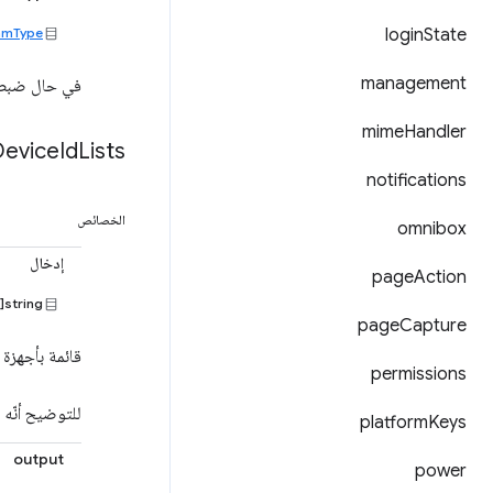
amType
login
State
management
في حال ضبط ه
mime
Handler
Device
Id
Lists
notifications
الخصائص
omnibox
إدخال
page
Action
string[]
page
Capture
قائمة بأجهزة 
permissions
للتوضيح أنّه
platform
Keys
output
power