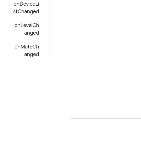
onDeviceLi
stChanged
onLevelCh
anged
onMuteCh
anged