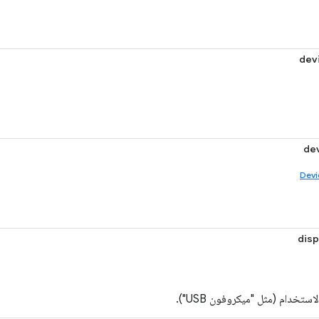
dev
de
Devi
dis
استخدام (مثل "ميكروفون USB").