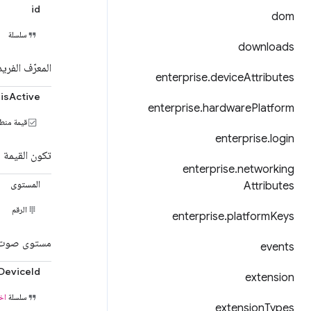
id
dom
سلسلة
downloads
المعرّف الفري
enterprise
.
device
Attributes
isActive
enterprise
.
hardware
Platform
قيمة منط
enterprise
.
login
تكون القيمة 
enterprise
.
networking
المستوى
Attributes
الرقم
enterprise
.
platform
Keys
مستوى صوت ا
events
DeviceId
extension
سلسلة
اخت
extension
Types