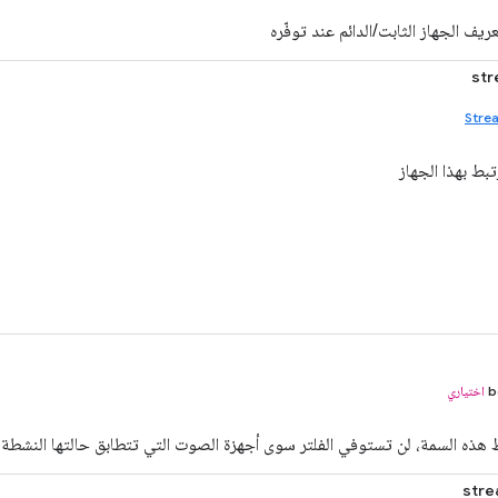
يف الجهاز الثابت/الدائم عند توفّره
st
Stre
تبط بهذا الجهاز
b
اختياري
ذه السمة، لن تستوفي الفلتر سوى أجهزة الصوت التي تتطابق حالتها النشطة م
str