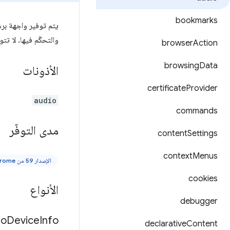
bookmarks
يتم توفير واجهة بر
والتحكّم فيها. لا تتوفّر 
browser
Action
browsing
Data
الأذونات
certificate
Provider
audio
commands
مدى التوفّر
content
Settings
context
Menus
الإصدار 59 من Chrome أو إصدار أحدث
cookies
الأنواع
debugger
io
Device
Info
declarative
Content