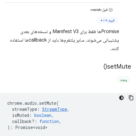
قول<void>
کروم ۱۱۶+
Promiseها فقط برای Manifest V3 و نسخه‌های بعدی
پشتیبانی می‌شوند، سایر پلتفرم‌ها باید از callbackها استفاده
کنند.
)
set
Mute(
وعده
chrome
.
audio
.
setMute
(
streamType
:
StreamType
,
isMuted
:
boolean
,
callback?
:
function
,
)
:
Promise<void>