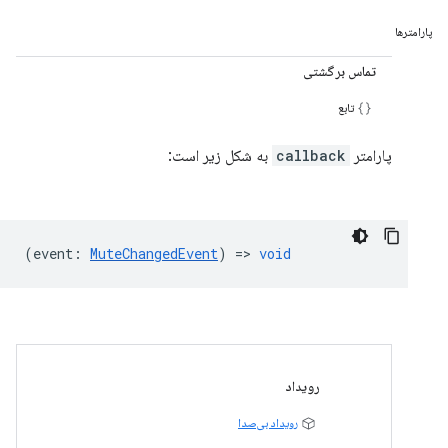
پارامترها
تماس برگشتی
تابع
پارامتر
callback
به شکل زیر است:
(
event
:
MuteChangedEvent
) =>
void
رویداد
رویداد بی‌صدا