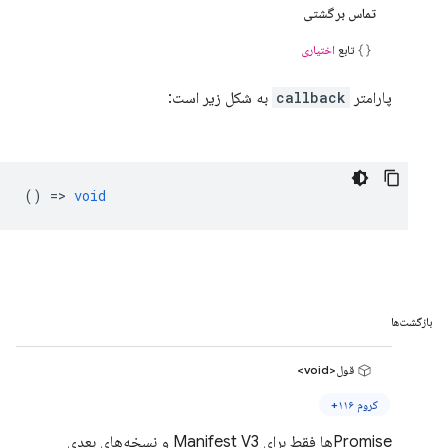
تماس برگشتی
تابع
اختیاری
پارامتر
callback
به شکل زیر است:
() =>
void
بازگشت‌ها
قول<void>
کروم ۱۱۶+
Promiseها فقط برای Manifest V3 و نسخه‌های بعدی