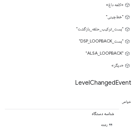
«کلمه داغ»
"خط‌چینی"
"پست_ترکیب_حلقه_بازگشت"
"پست_DSP_LOOPBACK"
"ALSA_LOOPBACK"
«دیگر»
Level
Changed
Event
خواص
شناسه دستگاه
رشته