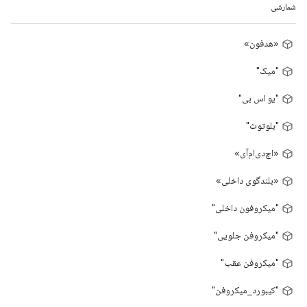
شمارشی
«هدفون»
"میک"
"یو اس بی"
"بلوتوث"
«اچ‌دی‌ام‌آی»
«بلندگوی داخلی»
"میکروفون داخلی"
"میکروفن جلویی"
"میکروفن عقب"
"کیبورد_میکروفن"