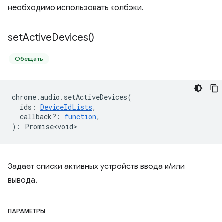
необходимо использовать колбэки.
set
Active
Devices(
)
Обещать
chrome
.
audio
.
setActiveDevices
(
ids
:
DeviceIdLists
,
callback?
:
function
,
)
:
Promise<void>
Задает списки активных устройств ввода и/или
вывода.
ПАРАМЕТРЫ