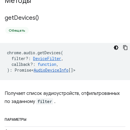
Методы
get
Devices(
)
Обещать
chrome
.
audio
.
getDevices
(
filter?
:
DeviceFilter
,
callback?
:
function
,
)
:
Promise<
AudioDeviceInfo
[]
>
Получает список аудиоустройств, отфильтрованных
по заданному
filter
.
ПАРАМЕТРЫ