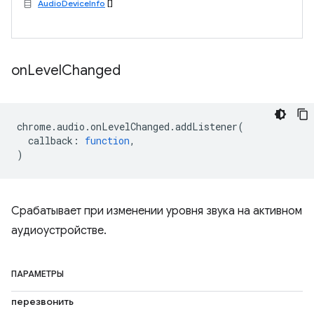
AudioDeviceInfo
[]
on
Level
Changed
chrome
.
audio
.
onLevelChanged
.
addListener
(
callback
:
function
,
)
Срабатывает при изменении уровня звука на активном
аудиоустройстве.
ПАРАМЕТРЫ
перезвонить