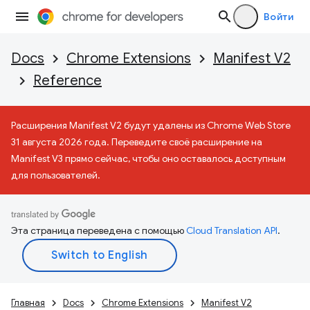
Войти
Docs
Chrome Extensions
Manifest V2
Reference
Расширения Manifest V2 будут удалены из Chrome Web Store
31 августа 2026 года. Переведите своё расширение на
Manifest V3 прямо сейчас, чтобы оно оставалось доступным
для пользователей.
Эта страница переведена с помощью
Cloud Translation API
.
Главная
Docs
Chrome Extensions
Manifest V2