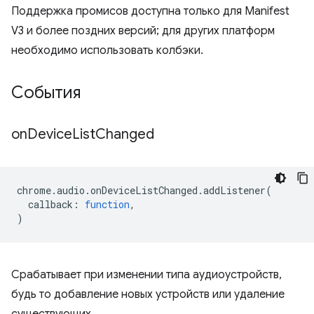
Поддержка промисов доступна только для Manifest
V3 и более поздних версий; для других платформ
необходимо использовать колбэки.
События
on
Device
List
Changed
chrome
.
audio
.
onDeviceListChanged
.
addListener
(
callback
:
function
,
)
Срабатывает при изменении типа аудиоустройств,
будь то добавление новых устройств или удаление