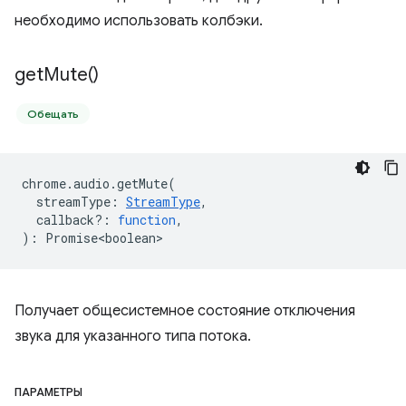
необходимо использовать колбэки.
get
Mute(
)
Обещать
chrome
.
audio
.
getMute
(
streamType
:
StreamType
,
callback?
:
function
,
)
:
Promise<boolean>
Получает общесистемное состояние отключения
звука для указанного типа потока.
ПАРАМЕТРЫ