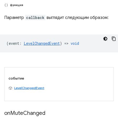
функция
Параметр
callback
выглядит следующим образом:
(
event
:
LevelChangedEvent
) =>
void
событие
LevelChangedEvent
on
Mute
Changed