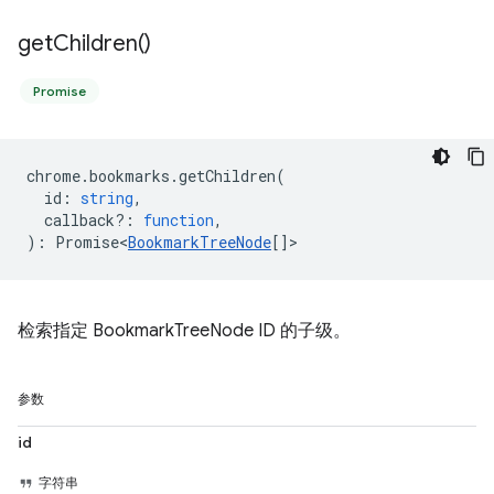
get
Children(
)
Promise
chrome
.
bookmarks
.
getChildren
(
id
:
string
,
callback?
:
function
,
)
:
Promise<
BookmarkTreeNode
[]
>
检索指定 BookmarkTreeNode ID 的子级。
参数
id
字符串