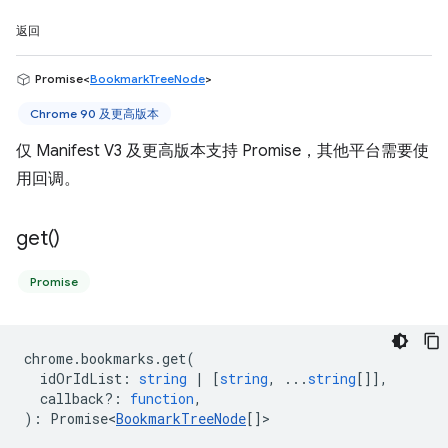
返回
Promise<
BookmarkTreeNode
>
Chrome 90 及更高版本
仅 Manifest V3 及更高版本支持 Promise，其他平台需要使
用回调。
get(
)
Promise
chrome
.
bookmarks
.
get
(
idOrIdList
:
string
|
[
string
, ...
string
[]],
callback?
:
function
,
)
:
Promise<
BookmarkTreeNode
[]
>