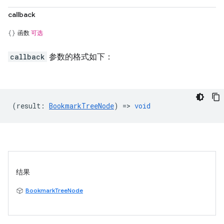
callback
函数
可选
callback
参数的格式如下：
(
result
:
BookmarkTreeNode
) =>
void
结果
BookmarkTreeNode