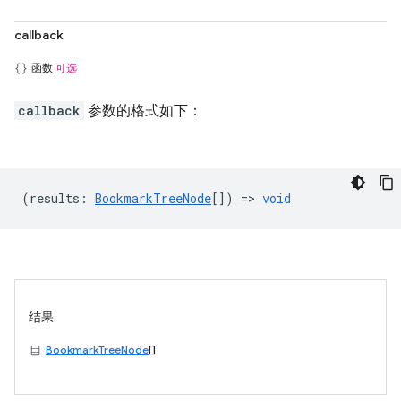
callback
函数
可选
callback
参数的格式如下：
(
results
:
BookmarkTreeNode
[]) =>
void
结果
BookmarkTreeNode
[]