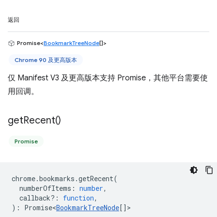
返回
Promise<
BookmarkTreeNode
[]>
Chrome 90 及更高版本
仅 Manifest V3 及更高版本支持 Promise，其他平台需要使
用回调。
get
Recent(
)
Promise
chrome
.
bookmarks
.
getRecent
(
numberOfItems
:
number
,
callback?
:
function
,
)
:
Promise<
BookmarkTreeNode
[]
>