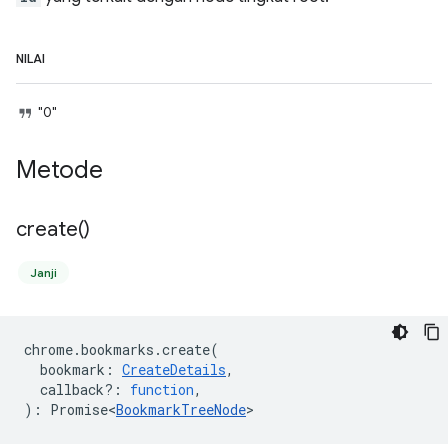
NILAI
"0"
Metode
create(
)
Janji
chrome
.
bookmarks
.
create
(
bookmark
:
CreateDetails
,
callback?
:
function
,
)
:
Promise<
BookmarkTreeNode
>