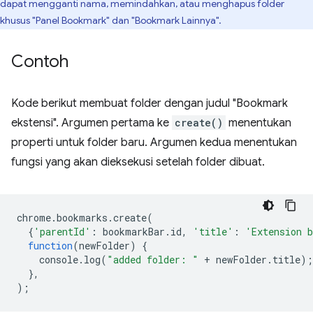
dapat mengganti nama, memindahkan, atau menghapus folder
khusus "Panel Bookmark" dan "Bookmark Lainnya".
Contoh
Kode berikut membuat folder dengan judul "Bookmark
ekstensi". Argumen pertama ke
create()
menentukan
properti untuk folder baru. Argumen kedua menentukan
fungsi yang akan dieksekusi setelah folder dibuat.
chrome
.
bookmarks
.
create
(
{
'parentId'
:
bookmarkBar
.
id
,
'title'
:
'Extension 
function
(
newFolder
)
{
console
.
log
(
"added folder: "
+
newFolder
.
title
);
},
);