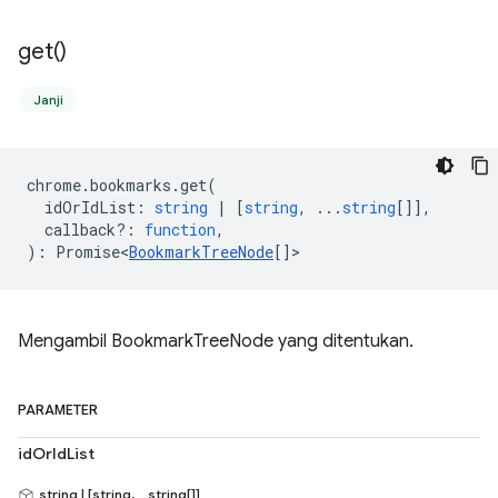
get(
)
Janji
chrome
.
bookmarks
.
get
(
idOrIdList
:
string
|
[
string
, ...
string
[]],
callback?
:
function
,
)
:
Promise<
BookmarkTreeNode
[]
>
Mengambil BookmarkTreeNode yang ditentukan.
PARAMETER
idOrIdList
string | [string, ...string[]]