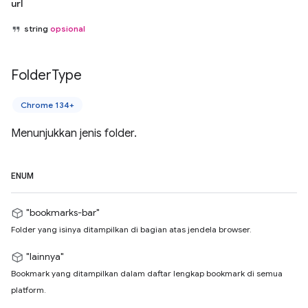
url
string
opsional
Folder
Type
Chrome 134+
Menunjukkan jenis folder.
ENUM
"bookmarks-bar"
Folder yang isinya ditampilkan di bagian atas jendela browser.
"lainnya"
Bookmark yang ditampilkan dalam daftar lengkap bookmark di semua
platform.