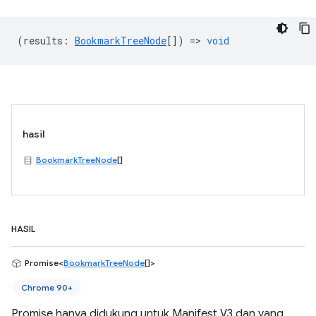
(
results
:
BookmarkTreeNode
[]) =>
void
hasil
BookmarkTreeNode
[]
HASIL
Promise<
BookmarkTreeNode
[]>
Chrome 90+
Promise hanya didukung untuk Manifest V3 dan yang