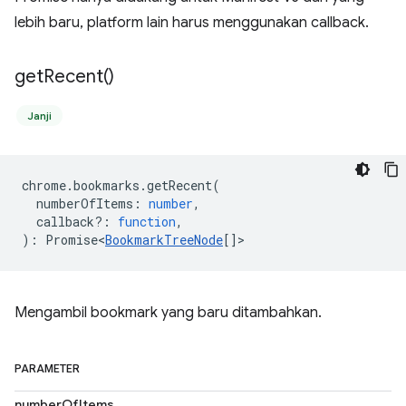
lebih baru, platform lain harus menggunakan callback.
get
Recent(
)
Janji
chrome
.
bookmarks
.
getRecent
(
numberOfItems
:
number
,
callback?
:
function
,
)
:
Promise<
BookmarkTreeNode
[]
>
Mengambil bookmark yang baru ditambahkan.
PARAMETER
numberOfItems