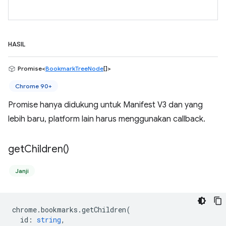
HASIL
Promise<
BookmarkTreeNode
[]>
Chrome 90+
Promise hanya didukung untuk Manifest V3 dan yang
lebih baru, platform lain harus menggunakan callback.
get
Children(
)
Janji
chrome
.
bookmarks
.
getChildren
(
id
:
string
,