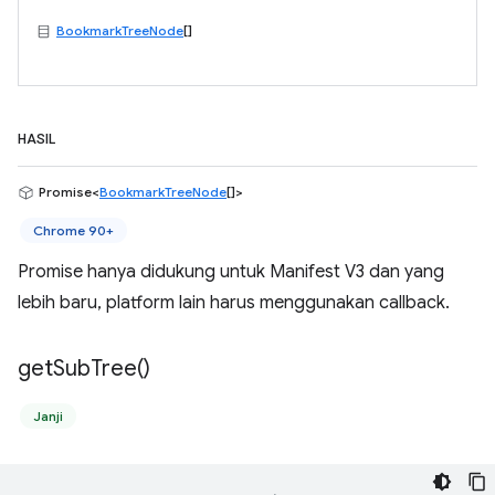
BookmarkTreeNode
[]
HASIL
Promise<
BookmarkTreeNode
[]>
Chrome 90+
Promise hanya didukung untuk Manifest V3 dan yang
lebih baru, platform lain harus menggunakan callback.
get
Sub
Tree(
)
Janji