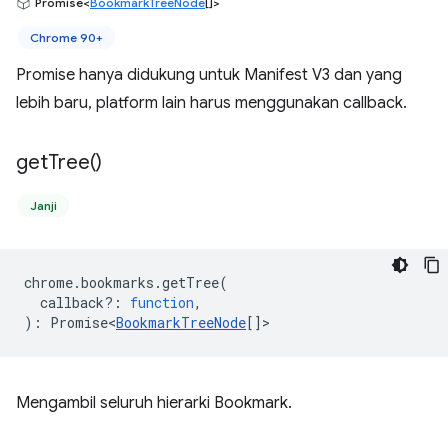
Promise<
BookmarkTreeNode
[]>
Chrome 90+
Promise hanya didukung untuk Manifest V3 dan yang
lebih baru, platform lain harus menggunakan callback.
get
Tree(
)
Janji
chrome
.
bookmarks
.
getTree
(
callback?
:
function
,
)
:
Promise<
BookmarkTreeNode
[]
>
Mengambil seluruh hierarki Bookmark.