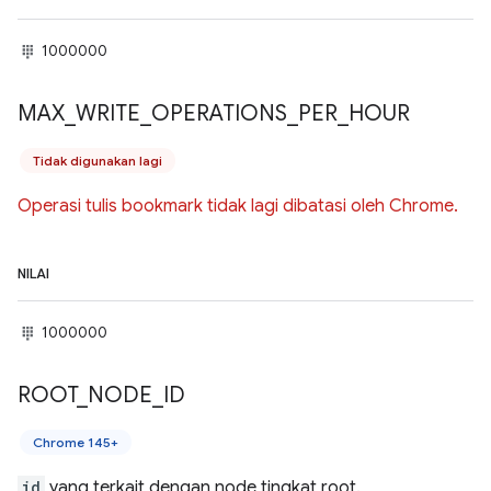
1000000
MAX
_
WRITE
_
OPERATIONS
_
PER
_
HOUR
Tidak digunakan lagi
Operasi tulis bookmark tidak lagi dibatasi oleh Chrome.
NILAI
1000000
ROOT
_
NODE
_
ID
Chrome 145+
id
yang terkait dengan node tingkat root.