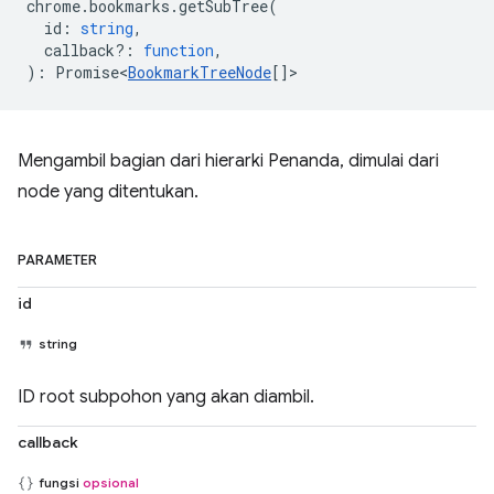
chrome
.
bookmarks
.
getSubTree
(
id
:
string
,
callback?
:
function
,
)
:
Promise<
BookmarkTreeNode
[]
>
Mengambil bagian dari hierarki Penanda, dimulai dari
node yang ditentukan.
PARAMETER
id
string
ID root subpohon yang akan diambil.
callback
fungsi
opsional