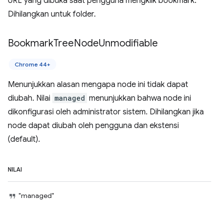
URL yang dibuka saat pengguna mengklik bookmark.
Dihilangkan untuk folder.
Bookmark
Tree
Node
Unmodifiable
Chrome 44+
Menunjukkan alasan mengapa node ini tidak dapat
diubah. Nilai
managed
menunjukkan bahwa node ini
dikonfigurasi oleh administrator sistem. Dihilangkan jika
node dapat diubah oleh pengguna dan ekstensi
(default).
NILAI
"managed"