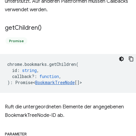
unterstützt. Auf anderen Plattformen müssen Callbacks
verwendet werden.
get
Children(
)
Promise
chrome
.
bookmarks
.
getChildren
(
id
:
string
,
callback?
:
function
,
)
:
Promise<
BookmarkTreeNode
[]
>
Ruft die untergeordneten Elemente der angegebenen
BookmarkTreeNode-ID ab.
PARAMETER