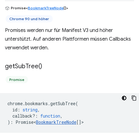
Promise<
BookmarkTreeNode
[]>
Chrome 90 und höher
Promises werden nur für Manifest V3 und höher
unterstützt. Auf anderen Plattformen müssen Callbacks
verwendet werden.
get
Sub
Tree(
)
Promise
chrome
.
bookmarks
.
getSubTree
(
id
:
string
,
callback?
:
function
,
)
:
Promise<
BookmarkTreeNode
[]
>