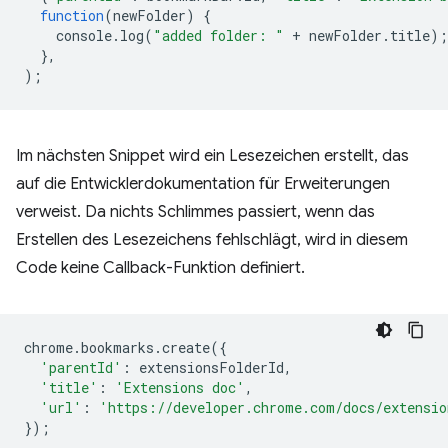
function
(
newFolder
)
{
console
.
log
(
"added folder: "
+
newFolder
.
title
);
},
);
Im nächsten Snippet wird ein Lesezeichen erstellt, das
auf die Entwicklerdokumentation für Erweiterungen
verweist. Da nichts Schlimmes passiert, wenn das
Erstellen des Lesezeichens fehlschlägt, wird in diesem
Code keine Callback-Funktion definiert.
chrome
.
bookmarks
.
create
({
'parentId'
:
extensionsFolderId
,
'title'
:
'Extensions doc'
,
'url'
:
'https://developer.chrome.com/docs/extensio
});