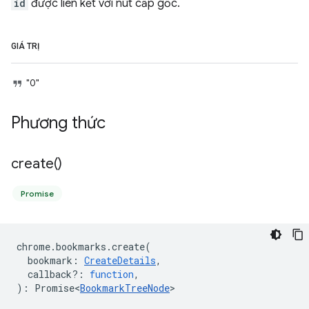
id
được liên kết với nút cấp gốc.
GIÁ TRỊ
"0"
Phương thức
create(
)
Promise
chrome
.
bookmarks
.
create
(
bookmark
:
CreateDetails
,
callback?
:
function
,
)
:
Promise<
BookmarkTreeNode
>