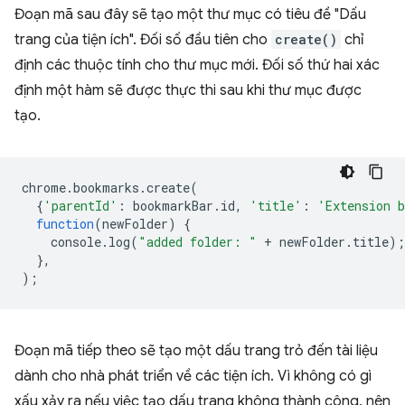
Đoạn mã sau đây sẽ tạo một thư mục có tiêu đề "Dấu
trang của tiện ích". Đối số đầu tiên cho
create()
chỉ
định các thuộc tính cho thư mục mới. Đối số thứ hai xác
định một hàm sẽ được thực thi sau khi thư mục được
tạo.
chrome
.
bookmarks
.
create
(
{
'parentId'
:
bookmarkBar
.
id
,
'title'
:
'Extension 
function
(
newFolder
)
{
console
.
log
(
"added folder: "
+
newFolder
.
title
);
},
);
Đoạn mã tiếp theo sẽ tạo một dấu trang trỏ đến tài liệu
dành cho nhà phát triển về các tiện ích. Vì không có gì
xấu xảy ra nếu việc tạo dấu trang không thành công, nên