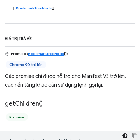
BookmarkTreeNode
[]
GIÁ TRỊ TRẢ VỀ
Promise<
BookmarkTreeNode
[]>
Chrome 90 trở lên
Các promise chỉ được hỗ trợ cho Manifest V3 trở lên,
các nền tảng khác cần sử dụng lệnh gọi lại.
get
Children(
)
Promise