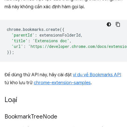
mã này không cần xác định hàm gọi lại.
chrome
.
bookmarks
.
create
({
'parentId'
:
extensionsFolderId
,
'title'
:
'Extensions doc'
,
'url'
:
'https://developer.chrome.com/docs/extensio
});
Để dùng thử API này, hãy cài đặt
ví dụ về Bookmarks API
từ kho lưu trữ
chrome-extension-samples
.
Loại
Bookmark
Tree
Node