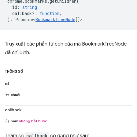
chrome
.
bookmarks
.
getChildren
(
id
:
string
,
callback?
:
function
,
)
:
Promise<
BookmarkTreeNode
[]
>
Truy xuất các phần tử con của mã BookmarkTreeNode
đã chỉ định.
THÔNG SỐ
id
chuỗi
callback
hàm
không bắt buộc
Tham số
callback
có dạng như sau: