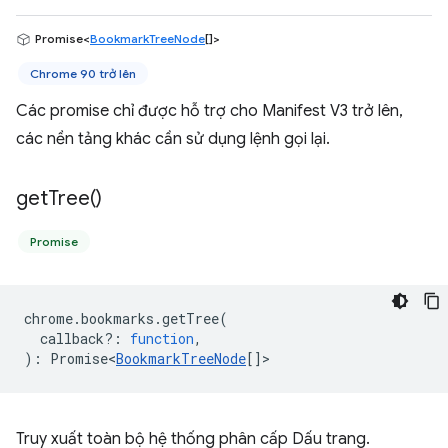
Promise<
BookmarkTreeNode
[]>
Chrome 90 trở lên
Các promise chỉ được hỗ trợ cho Manifest V3 trở lên,
các nền tảng khác cần sử dụng lệnh gọi lại.
get
Tree(
)
Promise
chrome
.
bookmarks
.
getTree
(
callback?
:
function
,
)
:
Promise<
BookmarkTreeNode
[]
>
Truy xuất toàn bộ hệ thống phân cấp Dấu trang.