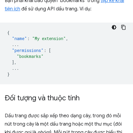
Bạn phải khai báo quyền "bookmarks" trong
tệp kê khai
tiện ích
để sử dụng API dấu trang. Ví dụ:
{
"name"
:
"My extension"
,
...
"permissions"
:
[
"bookmarks"
],
...
}
Đối tượng và thuộc tính
Dấu trang được sắp xếp theo dạng cây, trong đó mỗi
nút trong cây là một dấu trang hoặc một thư mục (đôi
khi được gọi là
nhóm
). Mỗi nút trong cây được biểu thị