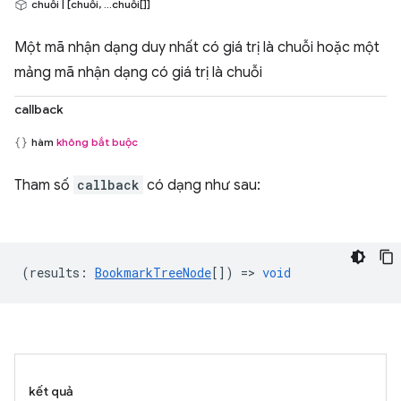
chuỗi | [chuỗi, ...chuỗi[]]
Một mã nhận dạng duy nhất có giá trị là chuỗi hoặc một
mảng mã nhận dạng có giá trị là chuỗi
callback
hàm
không bắt buộc
Tham số
callback
có dạng như sau:
(
results
:
BookmarkTreeNode
[]) =>
void
kết quả