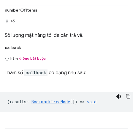
numberOfItems
số
Số lượng mặt hàng tối đa cần trả về.
callback
hàm
không bắt buộc
Tham số
callback
có dạng như sau:
(
results
:
BookmarkTreeNode
[]) =>
void