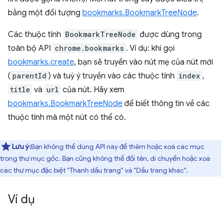
bằng một đối tượng
bookmarks.BookmarkTreeNode
.
Các thuộc tính
BookmarkTreeNode
được dùng trong
toàn bộ API
chrome.bookmarks
. Ví dụ: khi gọi
bookmarks.create
, bạn sẽ truyền vào nút mẹ của nút mới
(
parentId
) và tuỳ ý truyền vào các thuộc tính
index
,
title
và
url
của nút. Hãy xem
bookmarks.BookmarkTreeNode
để biết thông tin về các
thuộc tính mà một nút có thể có.
Lưu ý:
Bạn không thể dùng API này để thêm hoặc xoá các mục
trong thư mục gốc. Bạn cũng không thể đổi tên, di chuyển hoặc xoá
các thư mục đặc biệt "Thanh dấu trang" và "Dấu trang khác".
Ví dụ