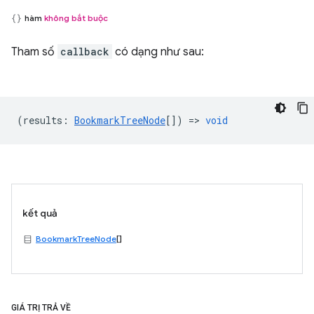
hàm
không bắt buộc
Tham số
callback
có dạng như sau:
(
results
:
BookmarkTreeNode
[]) =>
void
kết quả
BookmarkTreeNode
[]
GIÁ TRỊ TRẢ VỀ