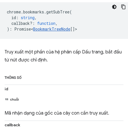
chrome
.
bookmarks
.
getSubTree
(
id
:
string
,
callback?
:
function
,
)
:
Promise<
BookmarkTreeNode
[]
>
Truy xuất một phần của hệ phân cấp Dấu trang, bắt đầu
từ nút được chỉ định.
THÔNG SỐ
id
chuỗi
Mã nhận dạng của gốc của cây con cần truy xuất.
callback