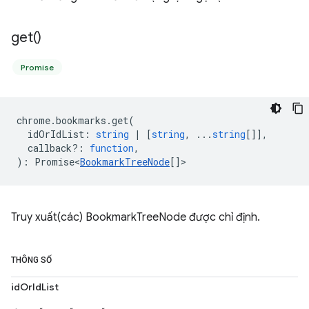
get(
)
Promise
chrome
.
bookmarks
.
get
(
idOrIdList
:
string
|
[
string
, ...
string
[]],
callback?
:
function
,
)
:
Promise<
BookmarkTreeNode
[]
>
Truy xuất(các) BookmarkTreeNode được chỉ định.
THÔNG SỐ
idOrIdList