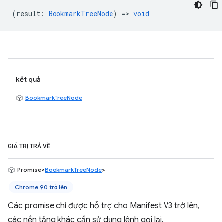
(
result
:
BookmarkTreeNode
) =>
void
kết quả
BookmarkTreeNode
GIÁ TRỊ TRẢ VỀ
Promise<
BookmarkTreeNode
>
Chrome 90 trở lên
Các promise chỉ được hỗ trợ cho Manifest V3 trở lên,
các nền tảng khác cần sử dụng lệnh gọi lại.