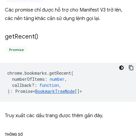
Các promise chỉ được hỗ trợ cho Manifest V3 trở lên,
các nền tảng khác cần sử dụng lệnh gọi lại.
get
Recent(
)
Promise
chrome
.
bookmarks
.
getRecent
(
numberOfItems
:
number
,
callback?
:
function
,
)
:
Promise<
BookmarkTreeNode
[]
>
Truy xuất các dấu trang được thêm gần đây.
THÔNG SỐ