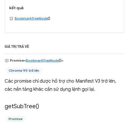
kết quả
BookmarkTreeNode
[]
GIÁ TRỊ TRẢ VỀ
Promise<
BookmarkTreeNode
[]>
Chrome 90 trở lên
Các promise chỉ được hỗ trợ cho Manifest V3 trở lên,
các nền tảng khác cần sử dụng lệnh gọi lại.
get
Sub
Tree(
)
Promise