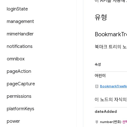
이 API를 사용
login
State
유형
management
Bookmark
Tr
mime
Handler
notifications
북마크 트리의 노
omnibox
속성
page
Action
어린이
page
Capture
BookmarkTreeN
permissions
이 노드의 자식의
platform
Keys
dateAdded
power
number(번호)
선