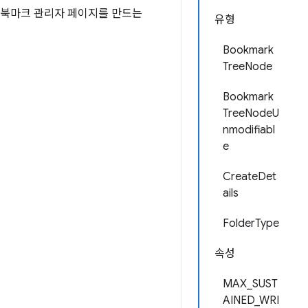
춤 북마크 관리자 페이지를 만드는
유형
Bookmark
TreeNode
Bookmark
TreeNodeU
nmodifiabl
e
CreateDet
ails
FolderType
속성
MAX_SUST
AINED_WRI