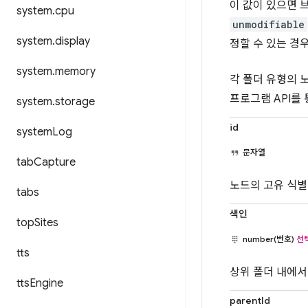
이 값이 있으면 
system
.
cpu
unmodifiable
system
.
display
정할 수 있는 경우
system
.
memory
각 폴더 유형의 
프로그램 API를
system
.
storage
id
system
Log
문자열
tab
Capture
노드의 고유 식별
tabs
색인
top
Sites
number(번호)
선
tts
상위 폴더 내에서
tts
Engine
parentId