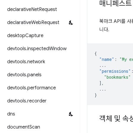
매니페스트
declarative
Net
Request
북마크 API를 
declarative
Web
Request
니다.
desktop
Capture
devtools
.
inspected
Window
{
"name"
:
"My e
devtools
.
network
...
"permissions"
devtools
.
panels
"bookmarks"
],
devtools
.
performance
...
}
devtools
.
recorder
dns
객체 및 속
document
Scan