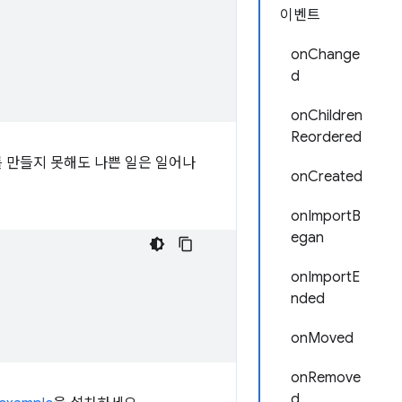
이벤트
onChange
d
onChildren
Reordered
 만들지 못해도 나쁜 일은 일어나
onCreated
onImportB
egan
onImportE
nded
onMoved
onRemove
d