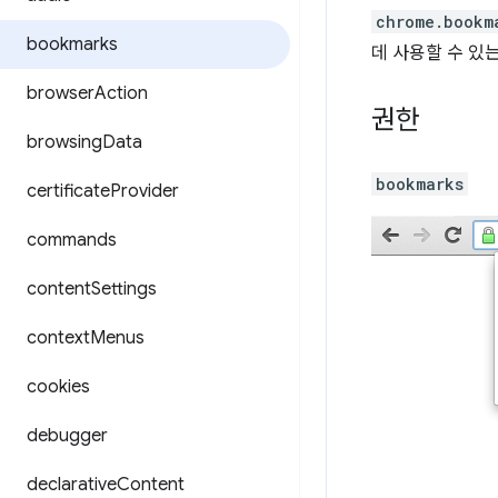
chrome.bookm
bookmarks
데 사용할 수 있
browser
Action
권한
browsing
Data
bookmarks
certificate
Provider
commands
content
Settings
context
Menus
cookies
debugger
declarative
Content