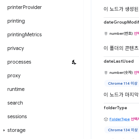
printer
Provider
이 노드가 생성된
printing
dateGroupModif
number(번호)
선
printing
Metrics
privacy
이 폴더의 콘텐츠
dateLastUsed
processes
number(숫자)
선
proxy
Chrome 114 이상
runtime
이 노드가 마지막
search
folderType
sessions
FolderType
선택
storage
Chrome 134 이상