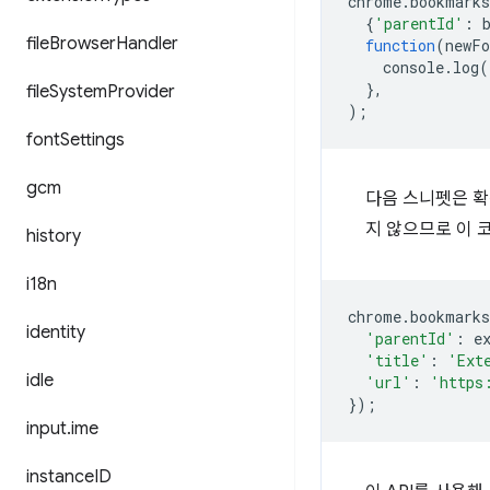
chrome
.
bookmarks
{
'parentId'
:
file
Browser
Handler
function
(
newFo
console
.
log
(
},
file
System
Provider
);
font
Settings
gcm
다음 스니펫은 확
지 않으므로 이 
history
i18n
chrome
.
bookmarks
identity
'parentId'
:
e
'title'
:
'Ext
idle
'url'
:
'https
});
input
.
ime
instance
ID