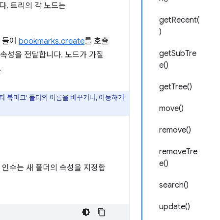
다. 트리의 각 노드는
getRecent(
)
를 들어
bookmarks.create
를 호출
getSubTre
속성을 전달합니다. 노드가 가질
e()
.
getTree()
기타 북마크' 폴더의 이름을 바꾸거나, 이동하거
move()
remove()
removeTre
e()
째 인수는 새 폴더의 속성을 지정합
search()
update()