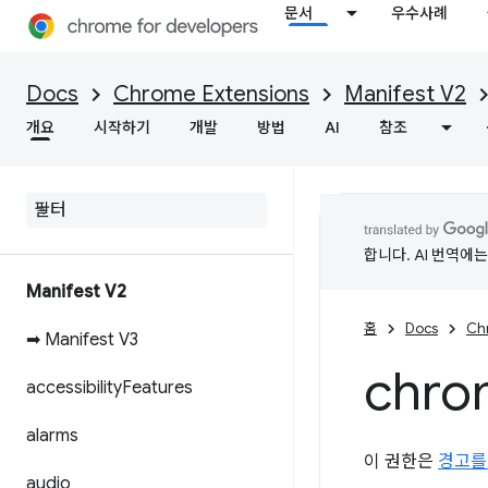
문서
우수사례
Docs
Chrome Extensions
Manifest V2
개요
시작하기
개발
방법
AI
참조
합니다. AI 번역에
Manifest V2
홈
Docs
Ch
➡ Manifest V3
chro
accessibility
Features
alarms
이 권한은
경고를
audio