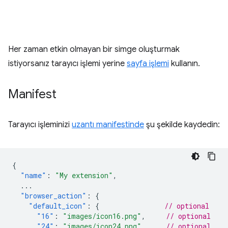
Her zaman etkin olmayan bir simge oluşturmak
istiyorsanız tarayıcı işlemi yerine
sayfa işlemi
kullanın.
Manifest
Tarayıcı işleminizi
uzantı manifestinde
şu şekilde kaydedin:
{
"name"
:
"My extension"
,
...
"browser_action"
:
{
"default_icon"
:
{
// optional
"16"
:
"images/icon16.png"
,
// optional
"24"
:
"images/icon24.png"
,
// optional