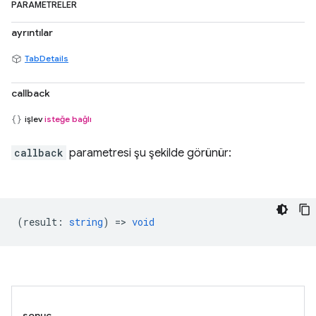
PARAMETRELER
ayrıntılar
TabDetails
callback
işlev
isteğe bağlı
callback
parametresi şu şekilde görünür:
(
result
:
string
) =>
void
sonuç