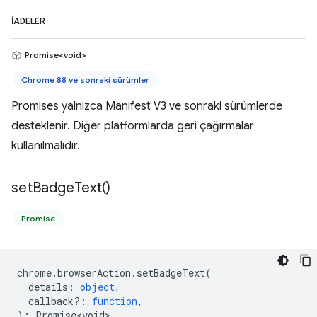
İADELER
Promise<void>
Chrome 88 ve sonraki sürümler
Promises yalnızca Manifest V3 ve sonraki sürümlerde
desteklenir. Diğer platformlarda geri çağırmalar
kullanılmalıdır.
set
Badge
Text(
)
Promise
chrome
.
browserAction
.
setBadgeText
(
details
:
object
,
callback?
:
function
,
)
:
Promise<void>