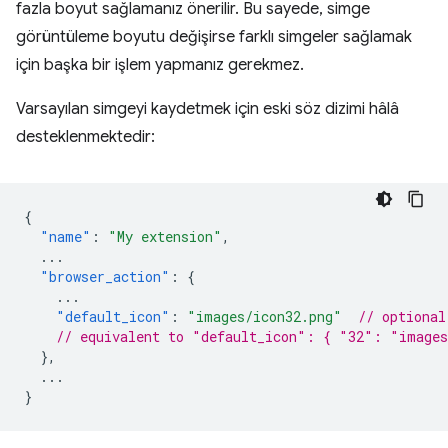
fazla boyut sağlamanız önerilir. Bu sayede, simge
görüntüleme boyutu değişirse farklı simgeler sağlamak
için başka bir işlem yapmanız gerekmez.
Varsayılan simgeyi kaydetmek için eski söz dizimi hâlâ
desteklenmektedir:
{
"name"
:
"My extension"
,
...
"browser_action"
:
{
...
"default_icon"
:
"images/icon32.png"
// optional
// equivalent to "default_icon": { "32": "images
},
...
}