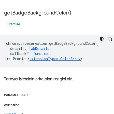
get
Badge
Background
Color(
)
Promise
chrome
.
browserAction
.
getBadgeBackgroundColor
(
details
:
TabDetails
,
callback?
:
function
,
)
:
Promise<
extensionTypes
.
ColorArray
>
Tarayıcı işleminin arka plan rengini alır.
PARAMETRELER
ayrıntılar