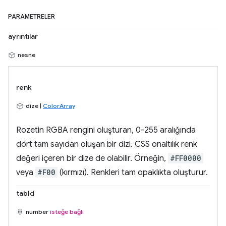
PARAMETRELER
ayrıntılar
nesne
renk
dize |
ColorArray
Rozetin RGBA rengini oluşturan, 0-255 aralığında
dört tam sayıdan oluşan bir dizi. CSS onaltılık renk
değeri içeren bir dize de olabilir. Örneğin,
#FF0000
veya
#F00
(kırmızı). Renkleri tam opaklıkta oluşturur.
tabId
number
isteğe bağlı