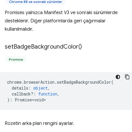
Chrome 88 ve sonraki sürümler
Promises yalnızca Manifest V3 ve sonraki sürümlerde
desteklenir. Diğer platformlarda geri çağırmalar
kullanılmalıdır.
set
Badge
Background
Color(
)
Promise
chrome
.
browserAction
.
setBadgeBackgroundColor
(
details
:
object
,
callback?
:
function
,
)
:
Promise<void>
Rozetin arka plan rengini ayarlar.