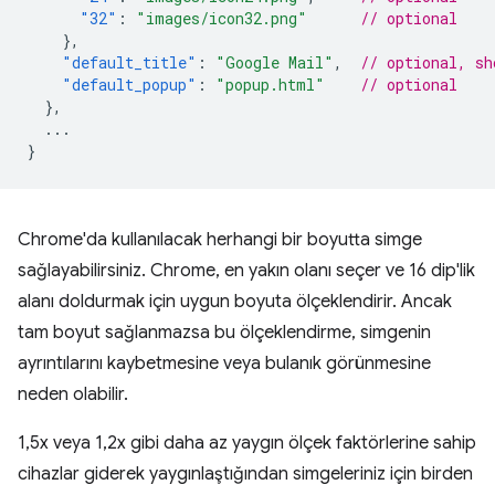
"32"
:
"images/icon32.png"
// optional
},
"default_title"
:
"Google Mail"
,
// optional, sh
"default_popup"
:
"popup.html"
// optional
},
...
}
Chrome'da kullanılacak herhangi bir boyutta simge
sağlayabilirsiniz. Chrome, en yakın olanı seçer ve 16 dip'lik
alanı doldurmak için uygun boyuta ölçeklendirir. Ancak
tam boyut sağlanmazsa bu ölçeklendirme, simgenin
ayrıntılarını kaybetmesine veya bulanık görünmesine
neden olabilir.
1,5x veya 1,2x gibi daha az yaygın ölçek faktörlerine sahip
cihazlar giderek yaygınlaştığından simgeleriniz için birden