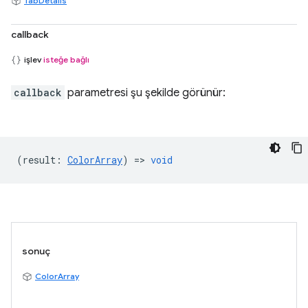
TabDetails
callback
işlev
isteğe bağlı
callback
parametresi şu şekilde görünür:
(
result
:
ColorArray
) =>
void
sonuç
ColorArray