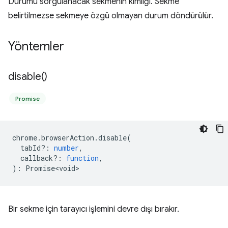
Durumu sorgulanacak sekmenin kimliği. Sekme
belirtilmezse sekmeye özgü olmayan durum döndürülür.
Yöntemler
disable(
)
Promise
chrome
.
browserAction
.
disable
(
tabId?
:
number
,
callback?
:
function
,
)
:
Promise<void>
Bir sekme için tarayıcı işlemini devre dışı bırakır.