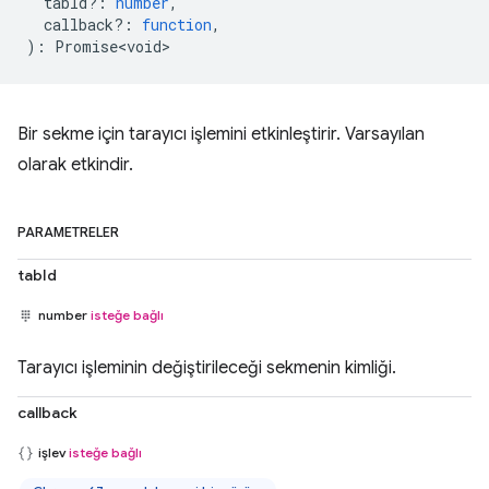
tabId?
:
number
,
callback?
:
function
,
)
:
Promise<void>
Bir sekme için tarayıcı işlemini etkinleştirir. Varsayılan
olarak etkindir.
PARAMETRELER
tabId
number
isteğe bağlı
Tarayıcı işleminin değiştirileceği sekmenin kimliği.
callback
işlev
isteğe bağlı