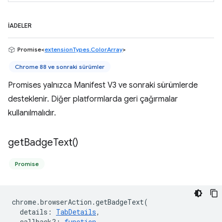
İADELER
Promise<
extensionTypes.ColorArray
>
Chrome 88 ve sonraki sürümler
Promises yalnızca Manifest V3 ve sonraki sürümlerde
desteklenir. Diğer platformlarda geri çağırmalar
kullanılmalıdır.
get
Badge
Text(
)
Promise
chrome
.
browserAction
.
getBadgeText
(
details
:
TabDetails
,
callback?
:
function
,