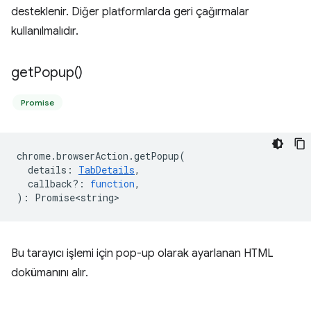
desteklenir. Diğer platformlarda geri çağırmalar
kullanılmalıdır.
get
Popup(
)
Promise
chrome
.
browserAction
.
getPopup
(
details
:
TabDetails
,
callback?
:
function
,
)
:
Promise<string>
Bu tarayıcı işlemi için pop-up olarak ayarlanan HTML
dokümanını alır.