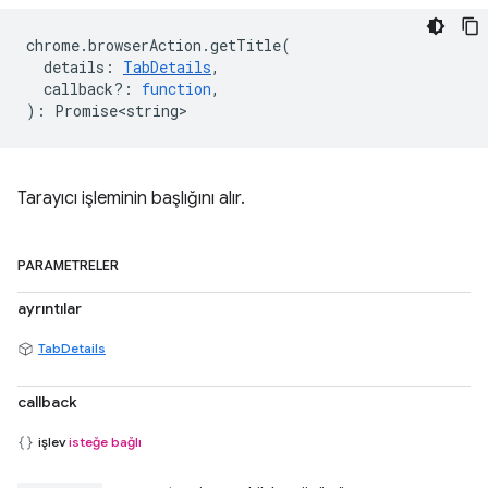
chrome
.
browserAction
.
getTitle
(
details
:
TabDetails
,
callback?
:
function
,
)
:
Promise<string>
Tarayıcı işleminin başlığını alır.
PARAMETRELER
ayrıntılar
TabDetails
callback
işlev
isteğe bağlı