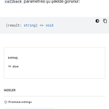
callback
parametresi şu şekilde görünür:
(
result
:
string
) =>
void
sonuç
dize
İADELER
Promise<string>