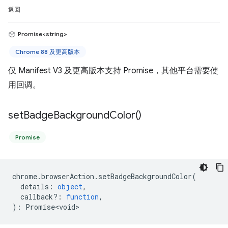
返回
Promise<string>
Chrome 88 及更高版本
仅 Manifest V3 及更高版本支持 Promise，其他平台需要使
用回调。
set
Badge
Background
Color(
)
Promise
chrome
.
browserAction
.
setBadgeBackgroundColor
(
details
:
object
,
callback?
:
function
,
)
:
Promise<void>