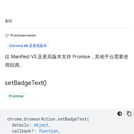
返回
Promise<void>
Chrome 88 及更高版本
仅 Manifest V3 及更高版本支持 Promise，其他平台需要使
用回调。
set
Badge
Text(
)
Promise
chrome
.
browserAction
.
setBadgeText
(
details
:
object
,
callback?
:
function
,