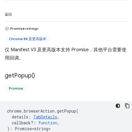
返回
Promise<string>
Chrome 88 及更高版本
仅 Manifest V3 及更高版本支持 Promise，其他平台需要使
用回调。
get
Popup(
)
Promise
chrome
.
browserAction
.
getPopup
(
details
:
TabDetails
,
callback?
:
function
,
)
:
Promise<string>