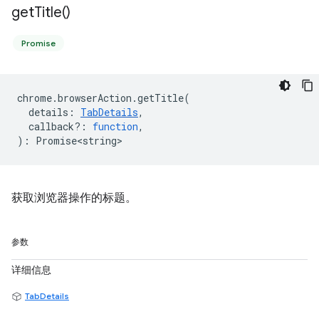
get
Title(
)
Promise
chrome
.
browserAction
.
getTitle
(
details
:
TabDetails
,
callback?
:
function
,
)
:
Promise<string>
获取浏览器操作的标题。
参数
详细信息
TabDetails