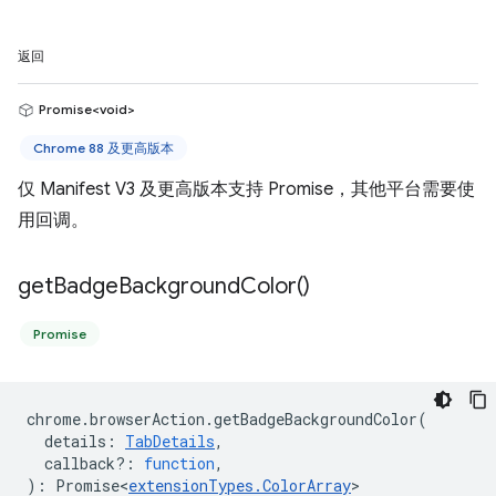
返回
Promise<void>
Chrome 88 及更高版本
仅 Manifest V3 及更高版本支持 Promise，其他平台需要使
用回调。
get
Badge
Background
Color(
)
Promise
chrome
.
browserAction
.
getBadgeBackgroundColor
(
details
:
TabDetails
,
callback?
:
function
,
)
:
Promise<
extensionTypes
.
ColorArray
>