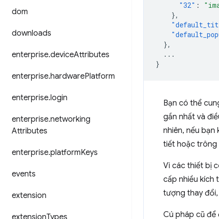
"32"
:
"im
dom
},
"default_tit
downloads
"default_pop
},
...
enterprise
.
device
Attributes
}
enterprise
.
hardware
Platform
enterprise
.
login
Bạn có thể cun
gần nhất và điề
enterprise
.
networking
nhiên, nếu bạn 
Attributes
tiết hoặc trông
enterprise
.
platform
Keys
Vì các thiết bị
events
cấp nhiều kích 
tượng thay đổi
extension
Cú pháp cũ để 
extension
Types