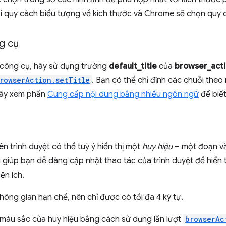
i quy cách biểu tượng về kích thước và Chrome sẽ chọn quy 
g cụ
i công cụ, hãy sử dụng trường
default_title
của
browser_act
rowserAction.setTitle
. Bạn có thể chỉ định các chuỗi the
hãy xem phần
Cung cấp nội dung bằng nhiều ngôn ngữ
để biết 
ên trình duyệt có thể tuỳ ý hiển thị một
huy hiệu
– một đoạn vă
 giúp bạn dễ dàng cập nhật thao tác của trình duyệt để hiển 
iện ích.
không gian hạn chế, nên chỉ được có tối đa 4 ký tự.
 màu sắc của huy hiệu bằng cách sử dụng lần lượt
browserAc