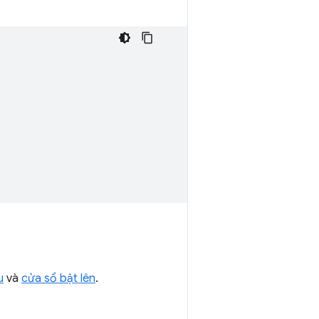
u
và
cửa sổ bật lên
.