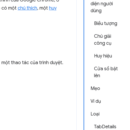
 chính của Google Chrome, ở
diện người
hể có một
chú thích
, một
huy
dùng
Biểu tượng
Chú giải
công cụ
Huy hiệu
 một thao tác của trình duyệt.
Cửa sổ bật
lên
Mẹo
Ví dụ
Loại
TabDetails