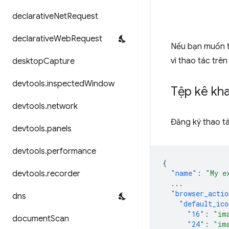
declarative
Net
Request
declarative
Web
Request
Nếu bạn muốn t
vì thao tác trên
desktop
Capture
devtools
.
inspected
Window
Tệp kê kha
devtools
.
network
Đăng ký thao tá
devtools
.
panels
devtools
.
performance
{
"name"
:
"My e
devtools
.
recorder
...
"browser_actio
dns
"default_ico
"16"
:
"im
document
Scan
"24"
:
"im