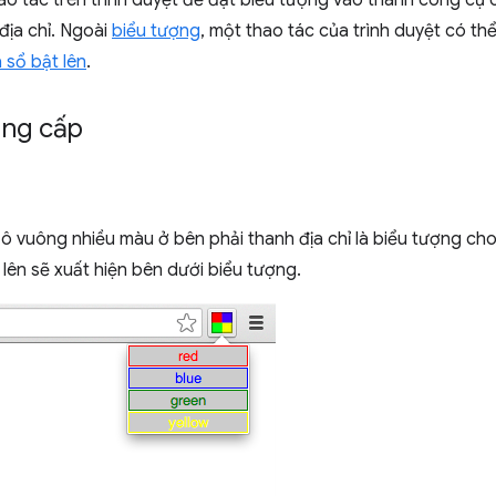
ao tác trên trình duyệt để đặt biểu tượng vào thanh công cụ
địa chỉ. Ngoài
biểu tượng
, một thao tác của trình duyệt có t
 sổ bật lên
.
ng cấp
 ô vuông nhiều màu ở bên phải thanh địa chỉ là biểu tượng cho
lên sẽ xuất hiện bên dưới biểu tượng.