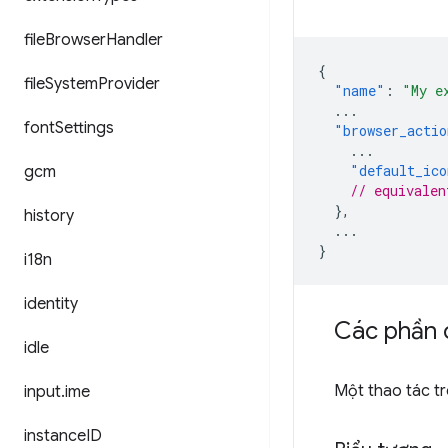
file
Browser
Handler
{
file
System
Provider
"name"
:
"My e
...
font
Settings
"browser_actio
...
"default_ico
gcm
// equivalen
},
history
...
}
i18n
identity
Các phần 
idle
Một thao tác tr
input
.
ime
instance
ID