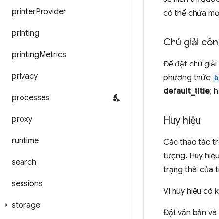
printer
Provider
có thể chứa mọ
printing
Chú giải côn
printing
Metrics
Để đặt chú giả
privacy
phương thức
b
default_title
; 
processes
proxy
Huy hiệu
runtime
Các thao tác tr
tượng. Huy hiệu
search
trạng thái của t
sessions
Vì huy hiệu có 
storage
Đặt văn bản và