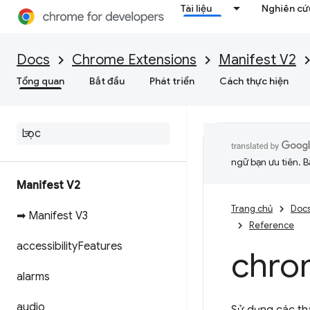
Tài liệu
Nghiên cứu
Docs
Chrome Extensions
Manifest V2
Tổng quan
Bắt đầu
Phát triển
Cách thực hiện
ngữ bạn ưu tiên. B
Manifest V2
Trang chủ
Doc
➡ Manifest V3
Reference
accessibility
Features
chro
alarms
audio