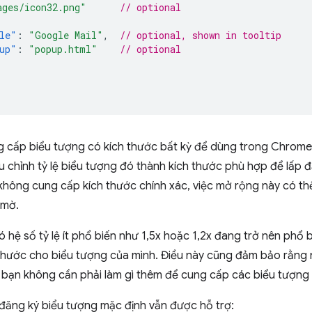
ages/icon32.png"
// optional
le"
:
"Google Mail"
,
// optional, shown in tooltip
up"
:
"popup.html"
// optional
g cấp biểu tượng có kích thước bất kỳ để dùng trong Chrom
u chỉnh tỷ lệ biểu tượng đó thành kích thước phù hợp để lấp đ
không cung cấp kích thước chính xác, việc mở rộng này có thể
 mờ.
 có hệ số tỷ lệ ít phổ biến như 1,5x hoặc 1,2x đang trở nên phổ
thước cho biểu tượng của mình. Điều này cũng đảm bảo rằng n
, bạn không cần phải làm gì thêm để cung cấp các biểu tượng
đăng ký biểu tượng mặc định vẫn được hỗ trợ: