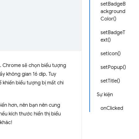
setBadgeB
ackground
Color()
setBadgeT
ext()
setIcon()
e. Chrome sẽ chọn biểu tượng
setPopup()
ầy không gian 16 dip. Tuy
setTitle()
 khiến biểu tượng bị mất chi
Sự kiện
 biến hơn, nên bạn nên cung
onClicked
ếu kích thước hiển thị biểu
 khác!