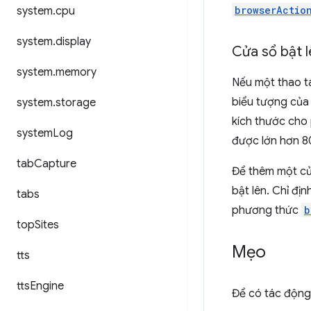
browserActio
system
.
cpu
system
.
display
Cửa sổ bật l
system
.
memory
Nếu một thao tá
biểu tượng của
system
.
storage
kích thước cho
system
Log
được lớn hơn 8
tab
Capture
Để thêm một cửa
bật lên. Chỉ đ
tabs
phương thức
b
top
Sites
Mẹo
tts
tts
Engine
Để có tác động 