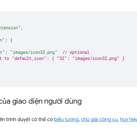
xtension"
,
n"
:
{
n"
:
"images/icon32.png"
// optional
t to "default_icon": { "32": "images/icon32.png" }
của giao diện người dùng
ên trình duyệt có thể có
biểu tượng
,
chú giải công cụ
,
huy hiệ