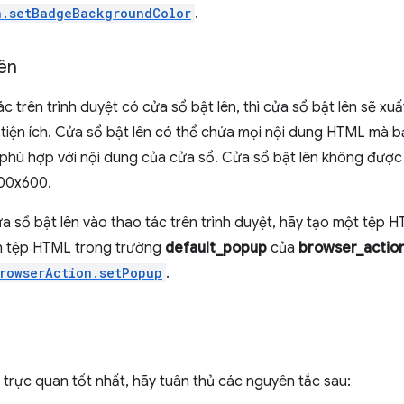
n.setBadgeBackgroundColor
.
ên
c trên trình duyệt có cửa sổ bật lên, thì cửa sổ bật lên sẽ xu
 tiện ích. Cửa sổ bật lên có thể chứa mọi nội dung HTML mà 
 phù hợp với nội dung của cửa sổ. Cửa sổ bật lên không đượ
00x600.
 sổ bật lên vào thao tác trên trình duyệt, hãy tạo một tệp 
ịnh tệp HTML trong trường
default_popup
của
browser_actio
rowserAction.setPopup
.
trực quan tốt nhất, hãy tuân thủ các nguyên tắc sau: