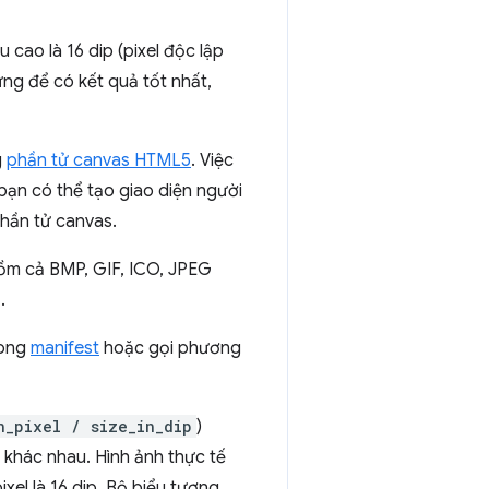
cao là 16 dip (pixel độc lập
ưng để có kết quả tốt nhất,
g
phần tử canvas HTML5
. Việc
bạn có thể tạo giao diện người
hần tử canvas.
gồm cả BMP, GIF, ICO, JPEG
.
ong
manifest
hoặc gọi phương
n_pixel / size_in_dip
)
 khác nhau. Hình ảnh thực tế
xel là 16 dip. Bộ biểu tượng