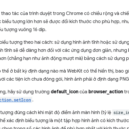
thao tác của trình duyệt trong Chrome có chiều rộng và chiều 
Các biểu tượng lớn hơn sẽ được đổi kích thước cho phù hợp, nh
ểu tượng vuông 16 dip.
biểu tượng theo hai cách: sử dụng hình ảnh tĩnh hoặc sử dụn
h tĩnh sẽ dễ dàng hơn đối với các ứng dụng đơn giản, nhưng 
 hơn (chẳng hạn như ảnh động mượt mà) bằng cách sử dụng p
ó thể ở bất kỳ định dạng nào mà WebKit có thể hiển thị, bao 
ới các tiện ích chưa đóng gói, hình ảnh phải ở định dạng PNG
ợng, hãy sử dụng trường
default_icon
của
browser_action
tr
ction.setIcon
.
u tượng đúng cách khi mật độ điểm ảnh màn hình (tỷ lệ
size_i
thể xác định biểu tượng là một tập hợp hình ảnh có kích thước
c chọn trong số các hình ảnh để phù hợp nhất với kích thước pi