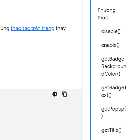
Phương
thức
 dùng
thao tác trên trang
thay
disable()
enable()
getBadge
Backgroun
dColor()
getBadgeT
ext()
getPopup(
)
getTitle()