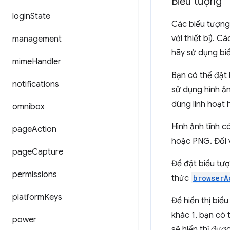
Biểu tượng
login
State
Các biểu tượng 
với thiết bị). 
management
hãy sử dụng bi
mime
Handler
Bạn có thể đặt 
notifications
sử dụng hình ản
dùng linh hoạt
omnibox
Hình ảnh tĩnh c
page
Action
hoặc PNG. Đối v
page
Capture
Để đặt biểu tư
permissions
thức
browserA
platform
Keys
Để hiển thị biể
khác 1, bạn có 
power
sẽ hiển thị đượ