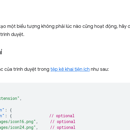
ạo một biểu tượng không phải lúc nào cũng hoạt động, hãy
 trình duyệt.
i
c của trình duyệt trong
tệp kê khai tiện ích
như sau:
xtension"
,
n"
:
{
n"
:
{
// optional
ages/icon16.png"
,
// optional
ages/icon24.png"
,
// optional