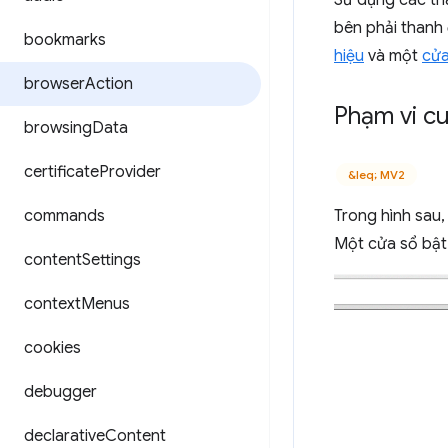
Sử dụng các th
bên phải thanh 
bookmarks
hiệu
và một
cửa
browser
Action
Phạm vi cu
browsing
Data
certificate
Provider
&leq; MV2
commands
Trong hình sau,
Một cửa sổ bật 
content
Settings
context
Menus
cookies
debugger
declarative
Content