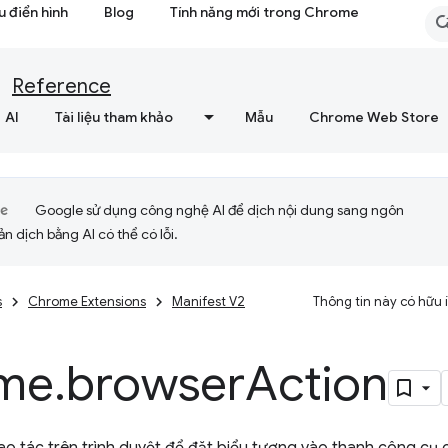
 điển hình
Blog
Tính năng mới trong Chrome
Reference
AI
Tài liệu tham khảo
Mẫu
Chrome Web Store
Google sử dụng công nghệ AI để dịch nội dung sang ngôn
ản dịch bằng AI có thể có lỗi.
s
Chrome Extensions
Manifest V2
Thông tin này có hữu
me
.
browser
Action