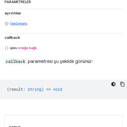
PARAMETRELER
ayrıntılar
TabDetails
callback
işlev
isteğe bağlı
callback
parametresi şu şekilde görünür:
(
result
:
string
) =>
void
sonuç