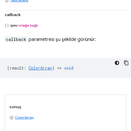
TabDetails
callback
işlev
isteğe bağlı
callback
parametresi şu şekilde görünür:
(
result
:
ColorArray
) =>
void
sonuç
ColorArray