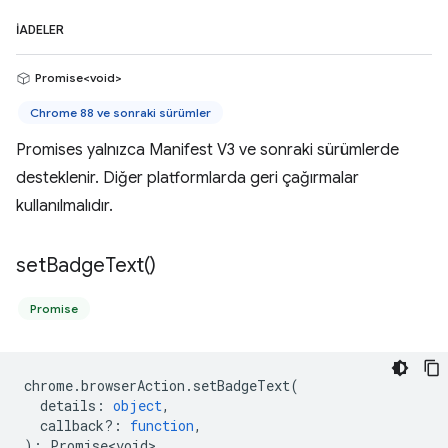
İADELER
Promise<void>
Chrome 88 ve sonraki sürümler
Promises yalnızca Manifest V3 ve sonraki sürümlerde
desteklenir. Diğer platformlarda geri çağırmalar
kullanılmalıdır.
set
Badge
Text(
)
Promise
chrome
.
browserAction
.
setBadgeText
(
details
:
object
,
callback?
:
function
,
)
:
Promise<void>