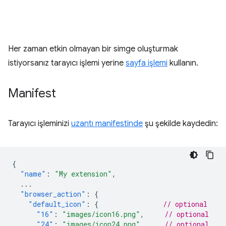
Her zaman etkin olmayan bir simge oluşturmak
istiyorsanız tarayıcı işlemi yerine
sayfa işlemi
kullanın.
Manifest
Tarayıcı işleminizi
uzantı manifestinde
şu şekilde kaydedin:
{
"name"
:
"My extension"
,
...
"browser_action"
:
{
"default_icon"
:
{
// optional
"16"
:
"images/icon16.png"
,
// optional
"24"
:
"images/icon24.png"
,
// optional