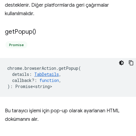
desteklenir. Diğer platformlarda geri çağırmalar
kullanılmalıdır.
get
Popup(
)
Promise
chrome
.
browserAction
.
getPopup
(
details
:
TabDetails
,
callback?
:
function
,
)
:
Promise<string>
Bu tarayıcı işlemi için pop-up olarak ayarlanan HTML
dokümanını alır.