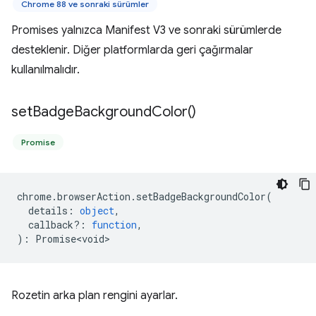
Chrome 88 ve sonraki sürümler
Promises yalnızca Manifest V3 ve sonraki sürümlerde
desteklenir. Diğer platformlarda geri çağırmalar
kullanılmalıdır.
set
Badge
Background
Color(
)
Promise
chrome
.
browserAction
.
setBadgeBackgroundColor
(
details
:
object
,
callback?
:
function
,
)
:
Promise<void>
Rozetin arka plan rengini ayarlar.