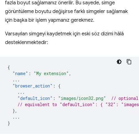
fazla boyut sağlamanız önerilir. Bu sayede, simge
görüntüleme boyutu değişirse farklı simgeler sağlamak
için başka bir işlem yapmanız gerekmez.
Varsayılan simgeyi kaydetmek için eski söz dizimi hâlâ
desteklenmektedir:
{
"name"
:
"My extension"
,
...
"browser_action"
:
{
...
"default_icon"
:
"images/icon32.png"
// optional
// equivalent to "default_icon": { "32": "images
},
...
}