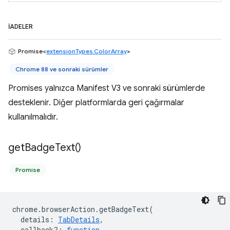
İADELER
Promise<
extensionTypes.ColorArray
>
Chrome 88 ve sonraki sürümler
Promises yalnızca Manifest V3 ve sonraki sürümlerde
desteklenir. Diğer platformlarda geri çağırmalar
kullanılmalıdır.
get
Badge
Text(
)
Promise
chrome
.
browserAction
.
getBadgeText
(
details
:
TabDetails
,
callback?
:
function
,