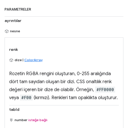
PARAMETRELER
ayrıntılar
nesne
renk
dize |
ColorArray
Rozetin RGBA rengini oluşturan, 0-255 aralığında
dört tam sayıdan oluşan bir dizi. CSS onaltılık renk
değeri içeren bir dize de olabilir. Örneğin,
#FF0000
veya
#F00
(kırmızı). Renkleri tam opaklıkta oluşturur.
tabId
number
isteğe bağlı