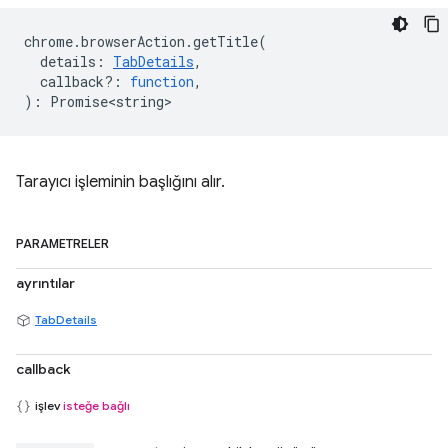
chrome
.
browserAction
.
getTitle
(
details
:
TabDetails
,
callback?
:
function
,
)
:
Promise<string>
Tarayıcı işleminin başlığını alır.
PARAMETRELER
ayrıntılar
TabDetails
callback
işlev
isteğe bağlı