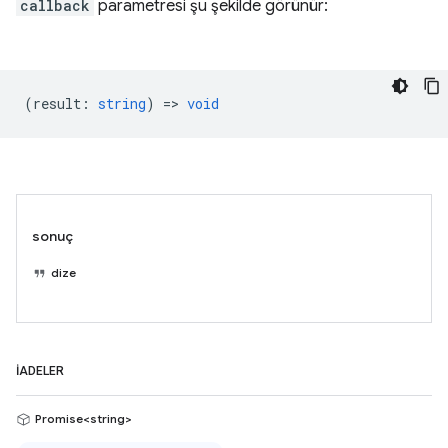
callback
parametresi şu şekilde görünür:
(
result
:
string
) =>
void
sonuç
dize
İADELER
Promise<string>