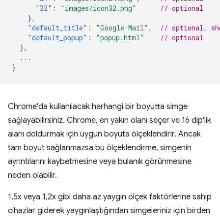
"32"
:
"images/icon32.png"
// optional
},
"default_title"
:
"Google Mail"
,
// optional, sh
"default_popup"
:
"popup.html"
// optional
},
...
}
Chrome'da kullanılacak herhangi bir boyutta simge
sağlayabilirsiniz. Chrome, en yakın olanı seçer ve 16 dip'lik
alanı doldurmak için uygun boyuta ölçeklendirir. Ancak
tam boyut sağlanmazsa bu ölçeklendirme, simgenin
ayrıntılarını kaybetmesine veya bulanık görünmesine
neden olabilir.
1,5x veya 1,2x gibi daha az yaygın ölçek faktörlerine sahip
cihazlar giderek yaygınlaştığından simgeleriniz için birden