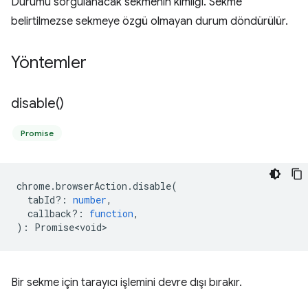
Durumu sorgulanacak sekmenin kimliği. Sekme
belirtilmezse sekmeye özgü olmayan durum döndürülür.
Yöntemler
disable(
)
Promise
chrome
.
browserAction
.
disable
(
tabId?
:
number
,
callback?
:
function
,
)
:
Promise<void>
Bir sekme için tarayıcı işlemini devre dışı bırakır.