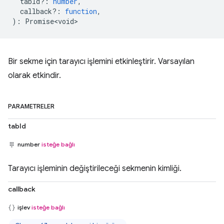
tabId?
:
number
,
callback?
:
function
,
)
:
Promise<void>
Bir sekme için tarayıcı işlemini etkinleştirir. Varsayılan
olarak etkindir.
PARAMETRELER
tabId
number
isteğe bağlı
Tarayıcı işleminin değiştirileceği sekmenin kimliği.
callback
işlev
isteğe bağlı