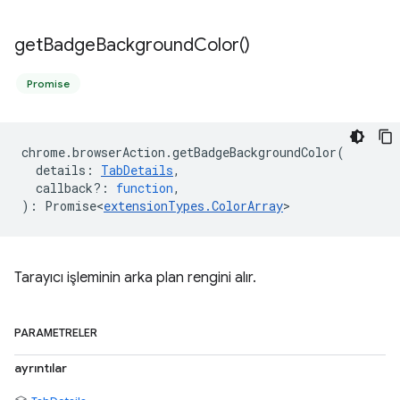
get
Badge
Background
Color(
)
Promise
chrome
.
browserAction
.
getBadgeBackgroundColor
(
details
:
TabDetails
,
callback?
:
function
,
)
:
Promise<
extensionTypes
.
ColorArray
>
Tarayıcı işleminin arka plan rengini alır.
PARAMETRELER
ayrıntılar