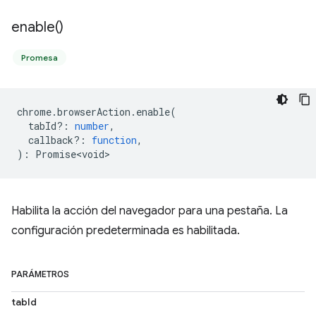
enable(
)
Promesa
chrome
.
browserAction
.
enable
(
tabId?
:
number
,
callback?
:
function
,
)
:
Promise<void>
Habilita la acción del navegador para una pestaña. La
configuración predeterminada es habilitada.
PARÁMETROS
tabId