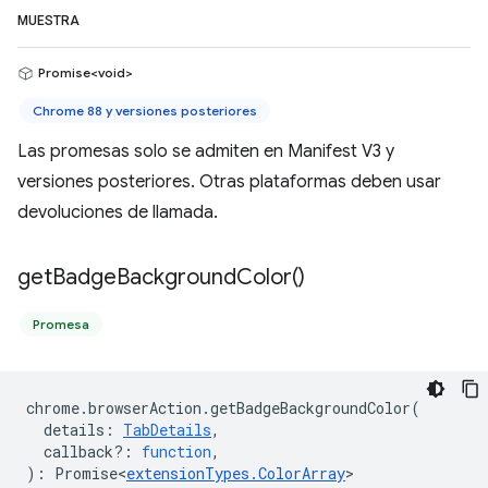
MUESTRA
Promise<void>
Chrome 88 y versiones posteriores
Las promesas solo se admiten en Manifest V3 y
versiones posteriores. Otras plataformas deben usar
devoluciones de llamada.
get
Badge
Background
Color(
)
Promesa
chrome
.
browserAction
.
getBadgeBackgroundColor
(
details
:
TabDetails
,
callback?
:
function
,
)
:
Promise<
extensionTypes
.
ColorArray
>