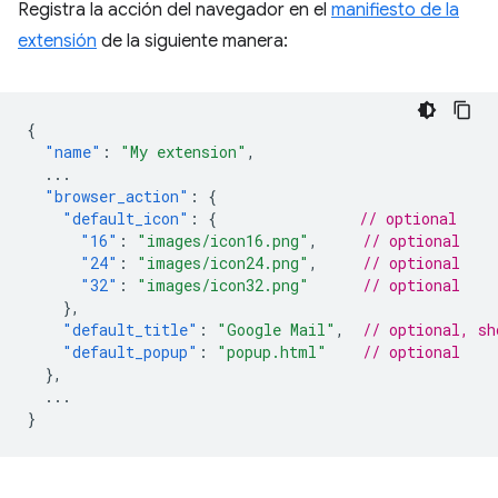
Registra la acción del navegador en el
manifiesto de la
extensión
de la siguiente manera:
{
"name"
:
"My extension"
,
...
"browser_action"
:
{
"default_icon"
:
{
// optional
"16"
:
"images/icon16.png"
,
// optional
"24"
:
"images/icon24.png"
,
// optional
"32"
:
"images/icon32.png"
// optional
},
"default_title"
:
"Google Mail"
,
// optional, sh
"default_popup"
:
"popup.html"
// optional
},
...
}