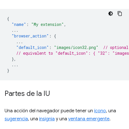
{
"name"
:
"My extension"
,
...
"browser_action"
:
{
...
"default_icon"
:
"images/icon32.png"
// optional
// equivalent to "default_icon": { "32": "images
},
...
}
Partes de la IU
Una acción del navegador puede tener un
ícono
, una
sugerencia
, una
insignia
y una
ventana emergente
.