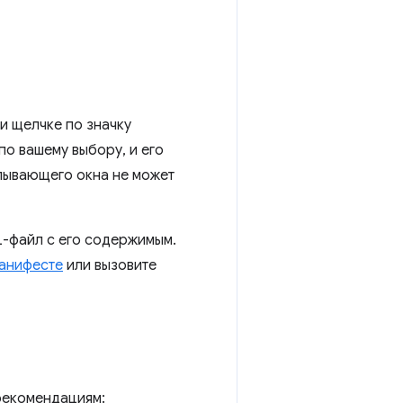
и щелчке по значку
о вашему выбору, и его
лывающего окна не может
L-файл с его содержимым.
анифесте
или вызовите
рекомендациям: