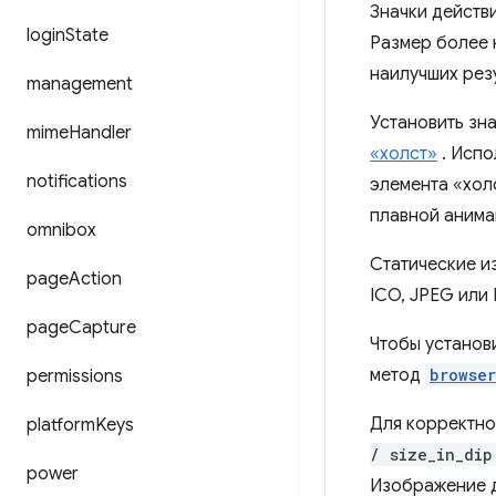
Значки действ
login
State
Размер более 
наилучших рез
management
Установить зн
mime
Handler
«холст»
. Испо
notifications
элемента «хол
плавной анима
omnibox
Статические и
page
Action
ICO, JPEG или
page
Capture
Чтобы установ
метод
browser
permissions
Для корректно
platform
Keys
/ size_in_dip
power
Изображение д