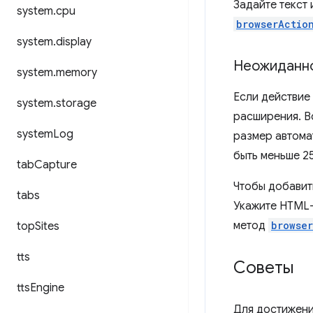
Задайте текст
system
.
cpu
browserActio
system
.
display
Неожиданно
system
.
memory
Если действие
system
.
storage
расширения. В
system
Log
размер автома
быть меньше 2
tab
Capture
Чтобы добавит
tabs
Укажите HTML
метод
browse
top
Sites
tts
Советы
tts
Engine
Для достижени