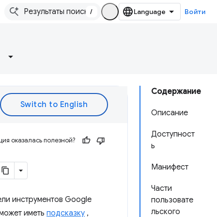
/
Войти
Содержание
Описание
Доступност
ия оказалась полезной?
ь
Манифест
Части
ели инструментов Google
пользовате
льского
 может иметь
подсказку
,