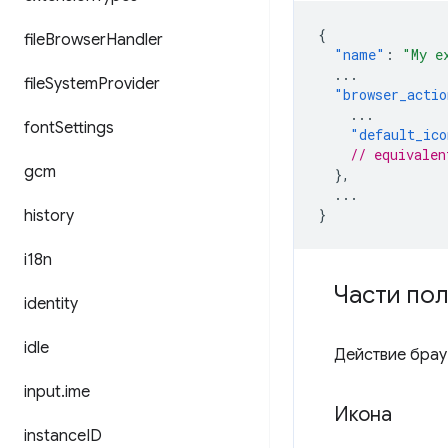
{
file
Browser
Handler
"name"
:
"My e
...
file
System
Provider
"browser_actio
...
font
Settings
"default_ico
// equivalen
gcm
},
...
}
history
i18n
Части по
identity
idle
Действие брау
input
.
ime
Икона
instance
ID