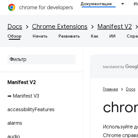
Документация
И
Docs
Chrome Extensions
Manifest V2
Обзор
Начать
Развивать
Как
ИИ
Спра
Manifest V2
Главная
Docs
➡ Manifest V3
chro
accessibility
Features
alarms
Используйте д
Chrome справа
audio