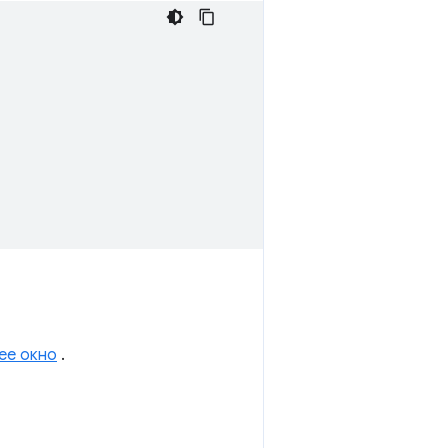
ее окно
.