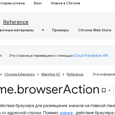
стории успеха
Блог
Новое в Chrome
Reference
вочные материалы
Примеры
Chrome Web Store
Эта страница переведена с помощью
Cloud Translation API
.
Chrome Extensions
Manifest V2
Reference
Эта информац
me
.
browser
Action
ействия браузера для размещения значков на главной пан
 от адресной строки. Помимо
значка
, действие браузера