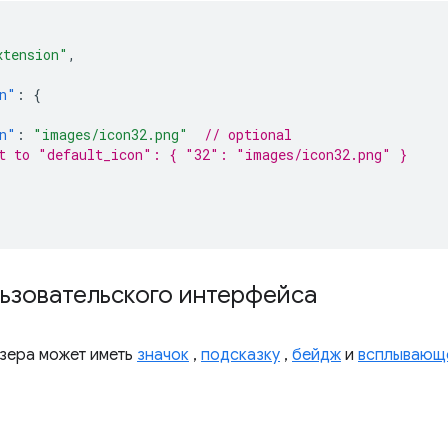
xtension"
,
n"
:
{
n"
:
"images/icon32.png"
// optional
t to "default_icon": { "32": "images/icon32.png" }
льзовательского интерфейса
зера может иметь
значок
,
подсказку
,
бейдж
и
всплывающ