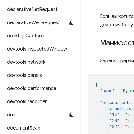
declarative
Net
Request
Если вы хотите
declarative
Web
Request
действия брау
desktop
Capture
Манифес
devtools
.
inspected
Window
Зарегистрируй
devtools
.
network
devtools
.
panels
{
devtools
.
performance
"name"
:
"My e
...
devtools
.
recorder
"browser_actio
"default_ico
"16"
:
"im
dns
"24"
:
"im
"32"
:
"im
document
Scan
},