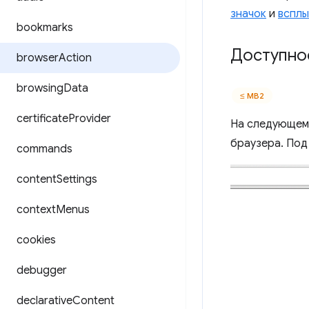
значок
и
вспл
bookmarks
Доступно
browser
Action
browsing
Data
≤ МВ2
certificate
Provider
На следующем 
браузера. Под
commands
content
Settings
context
Menus
cookies
debugger
declarative
Content