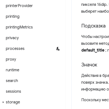
пикселя 16dip
printer
Provider
выберет наибо
printing
Подсказка
printing
Metrics
Чтобы настрои
privacy
вызовите мет
processes
default_title
; 
proxy
Значок
runtime
Действия в бр
search
поверх значка
информацию о
sessions
Поскольку мес
storage