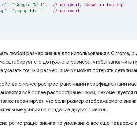
le"
:
"Google Mail"
,
// optional, shown in tooltip
up"
:
"popup.html"
// optional
зать любой размер значка для использования в Chrome, и
масштабирует его до нужного размера, чтобы заполнить пр
не указать точный размер, значок может потерять детализ
ройства с менее распространёнными коэффициентами мас
 становятся всё более распространёнными, рекомендуется 
 также гарантирует, что если размер отображаемого значк
нительные усилия на создание других значков!
сис регистрации значка по умолчанию все еще поддержив