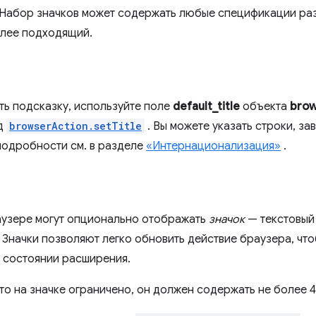
. Набор значков может содержать любые спецификации раз
лее подходящий.
ть подсказку, используйте поле
default_title
объекта
brow
од
browserAction.setTitle
. Вы можете указать строки, за
подробности см. в разделе
«Интернационализация»
.
аузере могут опционально отображать
значок
— текстовый
. Значки позволяют легко обновить действие браузера, ч
 состоянии расширения.
то на значке ограничено, он должен содержать не более 4