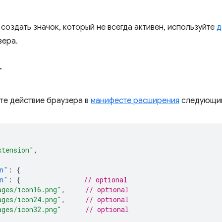
 создать значок, который не всегда активен, используйте
д
зера.
т
те действие браузера в
манифесте расширения
следующим
xtension"
,
n"
:
{
n"
:
{
// optional
ages/icon16.png"
,
// optional
ages/icon24.png"
,
// optional
ages/icon32.png"
// optional