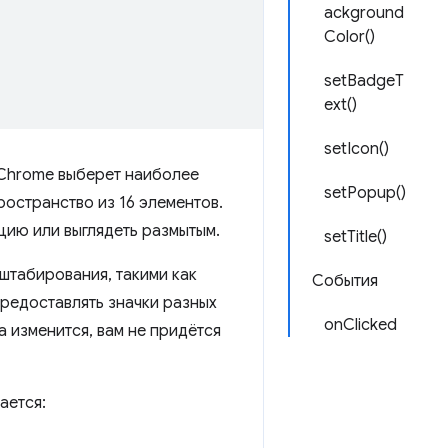
ackground
Color()
setBadgeT
ext()
setIcon()
 Chrome выберет наиболее
setPopup()
остранство из 16 элементов.
ацию или выглядеть размытым.
setTitle()
штабирования, такими как
События
предоставлять значки разных
onClicked
а изменится, вам не придётся
ается: