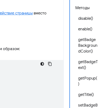
Методы
ействие страницы
вместо
disable()
enable()
getBadge
Backgroun
 образом:
dColor()
getBadgeT
ext()
getPopup(
)
getTitle()
setBadgeB