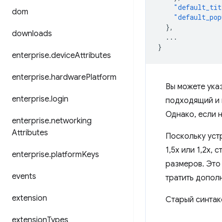
"default_tit
dom
"default_pop
},
downloads
...
}
enterprise
.
device
Attributes
enterprise
.
hardware
Platform
Вы можете ука
enterprise
.
login
подходящий и 
Однако, если 
enterprise
.
networking
Attributes
Поскольку уст
1,5x или 1,2x,
enterprise
.
platform
Keys
размеров. Это
events
тратить допол
extension
Старый синтак
extension
Types