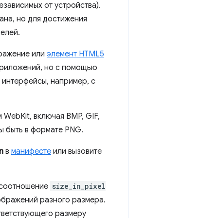
езависимых от устройства).
ана, но для достижения
елей.
бражение или
элемент HTML5
приложений, но с помощью
 интерфейсы, например, с
WebKit, включая BMP, GIF,
ы быть в формате PNG.
n
в
манифесте
или вызовите
 (соотношение
size_in_pixel
зображений разного размера.
тветствующего размеру