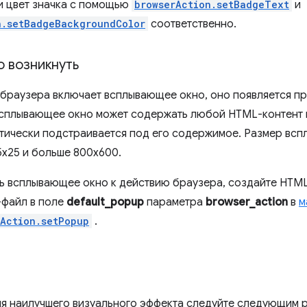
 и цвет значка с помощью
browserAction.setBadgeText
и
n.setBadgeBackgroundColor
соответственно.
 возникнуть
 браузера включает всплывающее окно, оно появляется пр
сплывающее окно может содержать любой HTML-контент п
тически подстраивается под его содержимое. Размер всп
5x25 и больше 800x600.
ь всплывающее окно к действию браузера, создайте HTM
-файл в поле
default_popup
параметра
browser_action
в
м
rAction.setPopup
.
я наилучшего визуального эффекта следуйте следующим 