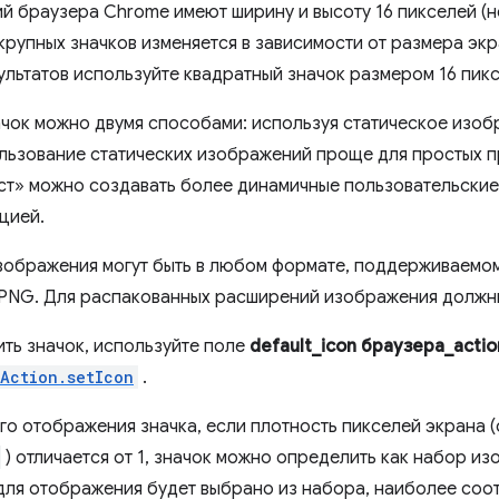
ий браузера Chrome имеют ширину и высоту 16 пикселей (н
крупных значков изменяется в зависимости от размера экр
ультатов используйте квадратный значок размером 16 пикс
ачок можно двумя способами: используя статическое изо
льзование статических изображений проще для простых 
ст» можно создавать более динамичные пользовательские
цией.
зображения могут быть в любом формате, поддерживаемом 
 PNG. Для распакованных расширений изображения должн
ить значок, используйте поле
default_icon
браузера_actio
Action.setIcon
.
го отображения значка, если плотность пикселей экрана
) отличается от 1, значок можно определить как набор и
ля отображения будет выбрано из набора, наиболее соо