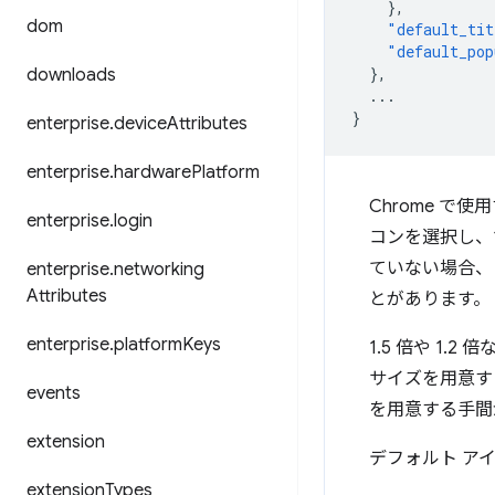
},
dom
"default_tit
"default_pop
},
downloads
...
}
enterprise
.
device
Attributes
enterprise
.
hardware
Platform
Chrome で
enterprise
.
login
コンを選択し、
ていない場合、
enterprise
.
networking
Attributes
とがあります。
enterprise
.
platform
Keys
1.5 倍や 1
サイズを用意す
events
を用意する手間
extension
デフォルト ア
extension
Types