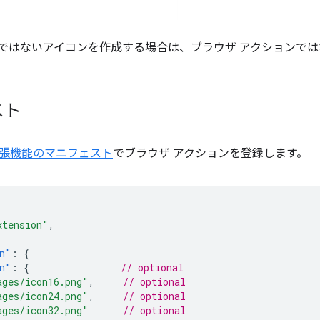
ではないアイコンを作成する場合は、ブラウザ アクションでは
スト
張機能のマニフェスト
でブラウザ アクションを登録します。
xtension"
,
n"
:
{
n"
:
{
// optional
ages/icon16.png"
,
// optional
ages/icon24.png"
,
// optional
ages/icon32.png"
// optional