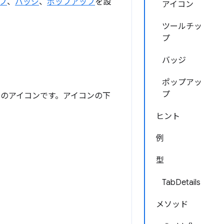
プ
、
バッジ
、
ポップアップ
を設
アイコン
ツールチッ
プ
バッジ
ポップアッ
プ
ンのアイコンです。アイコンの下
ヒント
例
型
TabDetails
メソッド