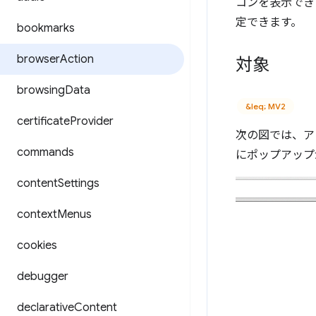
コンを表示でき
定できます。
bookmarks
browser
Action
対象
browsing
Data
&leq; MV2
certificate
Provider
次の図では、ア
commands
にポップアップ
content
Settings
context
Menus
cookies
debugger
declarative
Content