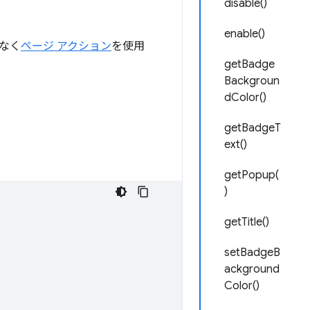
disable()
enable()
なく
ページ アクション
を使用
getBadge
Backgroun
dColor()
getBadgeT
ext()
getPopup(
)
getTitle()
setBadgeB
ackground
Color()