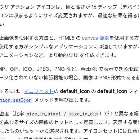
ブラウザ アクション アイコンは、幅と高さが 16 ディップ（デ
コンは収まるようにサイズ変更されますが、最適な結果を得るには 
い。
止画像を使用する方法と、HTML5 の
canvas 要素
を使用する方
使用する方がシンプルなアプリケーションには適していますが
アニメーションなど、より動的な UI を作成できます。
P、GIF、ICO、JPEG、PNG など、WebKit で表示でき
ージ化されていない拡張機能の場合、画像は PNG 形式である
するには、
マニフェスト
の
default_icon
の
default_icon
フィ
tion.setIcon
メソッドを呼び出します。
ル密度（比率
size_in_pixel / size_in_dip
）が 1 と異な
を異なるサイズの画像のセットとして定義します。表示する実際の画
したものがセットから選択されます。アイコンセットには任意