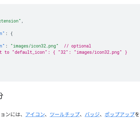
xtension"
,
n"
:
{
n"
:
"images/icon32.png"
// optional
t to "default_icon": { "32": "images/icon32.png" }
分
ションには、
アイコン
、
ツールチップ
、
バッジ
、
ポップアップ
を