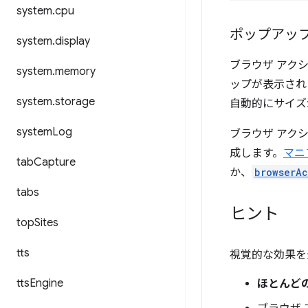
system
.
cpu
ポップアッ
system
.
display
ブラウザ アク
system
.
memory
ップが表示され
system
.
storage
自動的にサイズが
system
Log
ブラウザ アク
成します。
マニ
tab
Capture
か、
browserAc
tabs
ヒント
top
Sites
tts
視覚的な効果を
tts
Engine
ほとんど