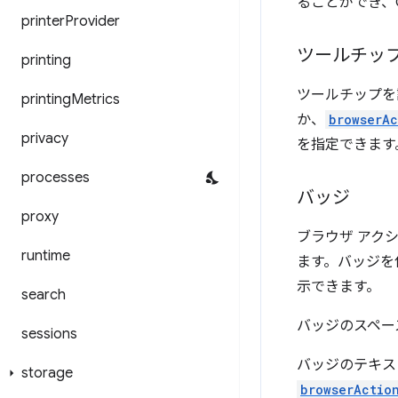
ることができ、C
printer
Provider
ツールチッ
printing
ツールチップを
printing
Metrics
か、
browserAc
privacy
を指定できます
processes
バッジ
proxy
ブラウザ アク
runtime
ます。バッジを
示できます。
search
バッジのスペー
sessions
バッジのテキス
storage
browserActio