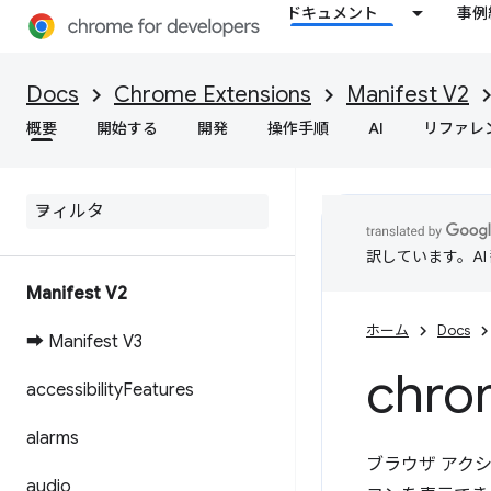
ドキュメント
事例
Docs
Chrome Extensions
Manifest V2
概要
開始する
開発
操作手順
AI
リファレ
訳しています。A
Manifest V2
ホーム
Docs
➡ Manifest V3
chro
accessibility
Features
alarms
ブラウザ アクシ
audio