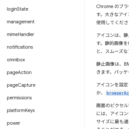
Chrome の
login
State
す。大きなアイ
management
使用してくださ
mime
Handler
アイコンは、静
す。静的画像を
notifications
と、スムーズな
omnibox
静止画像は、BM
きます。パッケ
page
Action
アイコンを設定
page
Capture
か、
browserAc
permissions
画面のピクセ
platform
Keys
には、アイコン
サイズに最も適
power