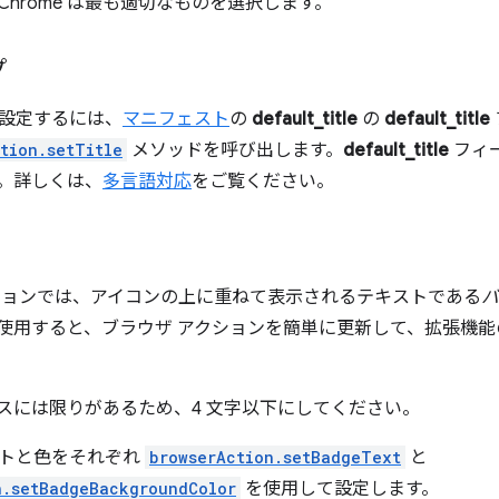
hrome は最も適切なものを選択します。
プ
設定するには、
マニフェスト
の
default_title
の
default_title
tion.setTitle
メソッドを呼び出します。
default_title
フィ
。詳しくは、
多言語対応
をご覧ください。
ションでは、アイコンの上に重ねて表示されるテキストである
バ
使用すると、ブラウザ アクションを簡単に更新して、拡張機
スには限りがあるため、4 文字以下にしてください。
トと色をそれぞれ
browserAction.setBadgeText
と
n.setBadgeBackgroundColor
を使用して設定します。