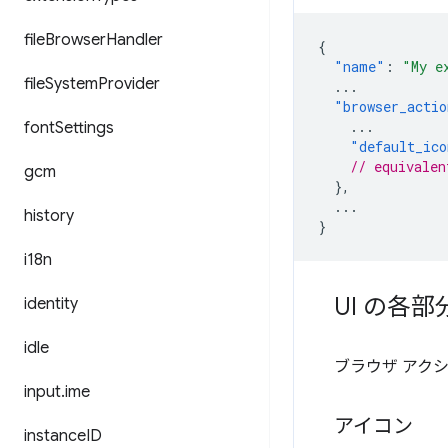
file
Browser
Handler
{
"name"
:
"My e
file
System
Provider
...
"browser_actio
...
font
Settings
"default_ico
// equivalen
gcm
},
...
history
}
i18n
UI の各部
identity
idle
ブラウザ アク
input
.
ime
アイコン
instance
ID