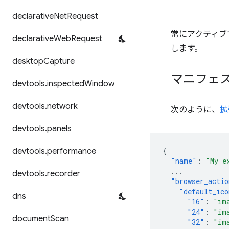
declarative
Net
Request
常にアクティブ
declarative
Web
Request
します。
desktop
Capture
マニフェ
devtools
.
inspected
Window
devtools
.
network
次のように、
拡
devtools
.
panels
{
devtools
.
performance
"name"
:
"My e
...
devtools
.
recorder
"browser_actio
"default_ico
dns
"16"
:
"im
"24"
:
"im
document
Scan
"32"
:
"im