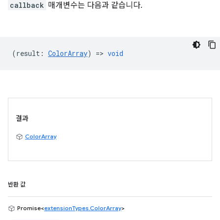
callback
매개변수는 다음과 같습니다.
(
result
:
ColorArray
) =>
void
결과
ColorArray
반환 값
Promise<
extensionTypes.ColorArray
>