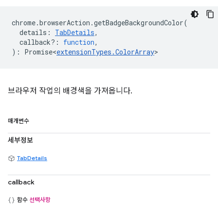
chrome
.
browserAction
.
getBadgeBackgroundColor
(
details
:
TabDetails
,
callback?
:
function
,
)
:
Promise<
extensionTypes
.
ColorArray
>
브라우저 작업의 배경색을 가져옵니다.
매개변수
세부정보
TabDetails
callback
함수
선택사항