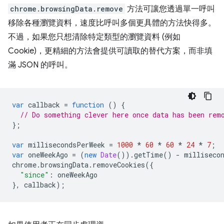
chrome.browsingData.remove
方法可讓您透過單一呼叫
移除各種瀏覽資料，速度比呼叫多個更具體的方法快得多。
不過，如果您只想清除特定類型的瀏覽資料 (例如
Cookie)，更精細的方法會提供可讀取的替代方案，而非填
滿 JSON 的呼叫。
var
callback
=
function
()
{
// Do something clever here once data has been rem
};
var
millisecondsPerWeek
=
1000
*
60
*
60
*
24
*
7
;
var
oneWeekAgo
=
(
new
Date
()).
getTime
()
-
milliseco
chrome
.
browsingData
.
removeCookies
({
"since"
:
oneWeekAgo
},
callback
);