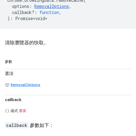
chrome
.
browsingData
.
removeCache
(
options
:
RemovalOptions
,
callback?
:
function
,
)
:
Promise<void>
清除瀏覽器的快取。
參數
選項
RemovalOptions
callback
函式
選填
callback
參數如下：