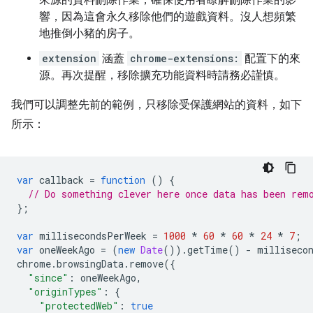
來源的資料刪除作業，確保使用者瞭解刪除作業的影
響，因為這會永久移除他們的遊戲資料。沒人想頻繁
地推倒小豬的房子。
extension
涵蓋
chrome-extensions:
配置下的來
源。再次提醒，移除擴充功能資料時請務必謹慎。
我們可以調整先前的範例，只移除受保護網站的資料，如下
所示：
var
callback
=
function
()
{
// Do something clever here once data has been rem
};
var
millisecondsPerWeek
=
1000
*
60
*
60
*
24
*
7
;
var
oneWeekAgo
=
(
new
Date
()).
getTime
()
-
milliseco
chrome
.
browsingData
.
remove
({
"since"
:
oneWeekAgo
,
"originTypes"
:
{
"protectedWeb"
:
true