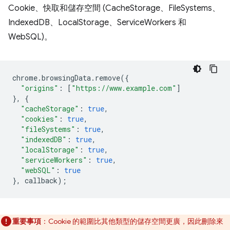
Cookie、快取和儲存空間 (CacheStorage、FileSystems、
IndexedDB、LocalStorage、ServiceWorkers 和
WebSQL)。
chrome
.
browsingData
.
remove
({
"origins"
:
[
"https://www.example.com"
]
},
{
"cacheStorage"
:
true
,
"cookies"
:
true
,
"fileSystems"
:
true
,
"indexedDB"
:
true
,
"localStorage"
:
true
,
"serviceWorkers"
:
true
,
"webSQL"
:
true
},
callback
);
重要事項
：Cookie 的範圍比其他類型的儲存空間更廣，因此刪除來