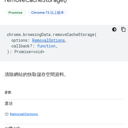
remove
Cache
Storage(
)
Promise
Chrome 72 以上版本
chrome
.
browsingData
.
removeCacheStorage
(
options
:
RemovalOptions
,
callback?
:
function
,
)
:
Promise<void>
清除網站的快取儲存空間資料。
參數
選項
RemovalOptions