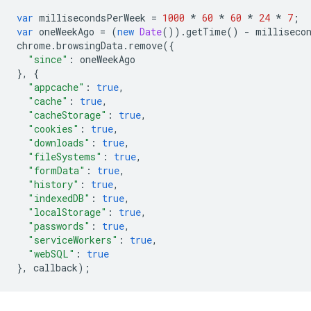
var
millisecondsPerWeek
=
1000
*
60
*
60
*
24
*
7
;
var
oneWeekAgo
=
(
new
Date
()).
getTime
()
-
milliseco
chrome
.
browsingData
.
remove
({
"since"
:
oneWeekAgo
},
{
"appcache"
:
true
,
"cache"
:
true
,
"cacheStorage"
:
true
,
"cookies"
:
true
,
"downloads"
:
true
,
"fileSystems"
:
true
,
"formData"
:
true
,
"history"
:
true
,
"indexedDB"
:
true
,
"localStorage"
:
true
,
"passwords"
:
true
,
"serviceWorkers"
:
true
,
"webSQL"
:
true
},
callback
);