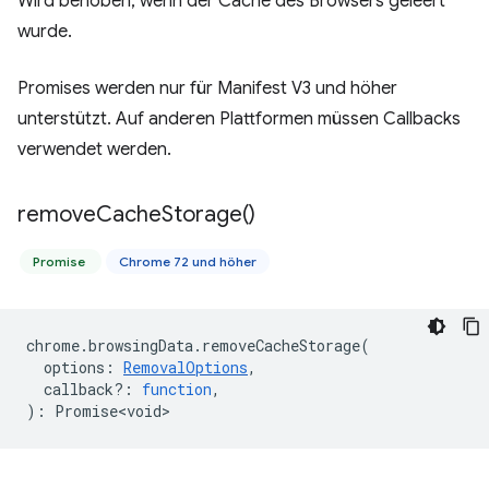
Wird behoben, wenn der Cache des Browsers geleert
wurde.
Promises werden nur für Manifest V3 und höher
unterstützt. Auf anderen Plattformen müssen Callbacks
verwendet werden.
remove
Cache
Storage(
)
Promise
Chrome 72 und höher
chrome
.
browsingData
.
removeCacheStorage
(
options
:
RemovalOptions
,
callback?
:
function
,
)
:
Promise<void>