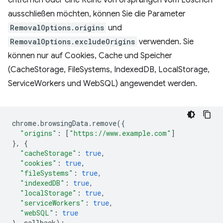
entfernen oder eine Reihe von Ursprüngen vom Löschen
ausschließen möchten, können Sie die Parameter
RemovalOptions.origins
und
RemovalOptions.excludeOrigins
verwenden. Sie
können nur auf Cookies, Cache und Speicher
(CacheStorage, FileSystems, IndexedDB, LocalStorage,
ServiceWorkers und WebSQL) angewendet werden.
chrome
.
browsingData
.
remove
({
"origins"
:
[
"https://www.example.com"
]
},
{
"cacheStorage"
:
true
,
"cookies"
:
true
,
"fileSystems"
:
true
,
"indexedDB"
:
true
,
"localStorage"
:
true
,
"serviceWorkers"
:
true
,
"webSQL"
:
true
},
callback
);