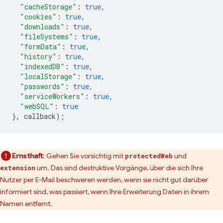
"cacheStorage"
:
true
,
"cookies"
:
true
,
"downloads"
:
true
,
"fileSystems"
:
true
,
"formData"
:
true
,
"history"
:
true
,
"indexedDB"
:
true
,
"localStorage"
:
true
,
"passwords"
:
true
,
"serviceWorkers"
:
true
,
"webSQL"
:
true
},
callback
);
Ernsthaft
: Gehen Sie vorsichtig mit
und
protectedWeb
um. Das sind destruktive Vorgänge, über die sich Ihre
extension
Nutzer per E-Mail beschweren werden, wenn sie nicht gut darüber
informiert sind, was passiert, wenn Ihre Erweiterung Daten in ihrem
Namen entfernt.