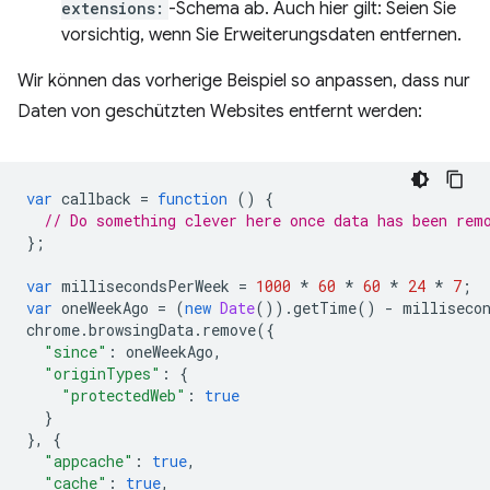
extensions:
-Schema ab. Auch hier gilt: Seien Sie
vorsichtig, wenn Sie Erweiterungsdaten entfernen.
Wir können das vorherige Beispiel so anpassen, dass nur
Daten von geschützten Websites entfernt werden:
var
callback
=
function
()
{
// Do something clever here once data has been rem
};
var
millisecondsPerWeek
=
1000
*
60
*
60
*
24
*
7
;
var
oneWeekAgo
=
(
new
Date
()).
getTime
()
-
milliseco
chrome
.
browsingData
.
remove
({
"since"
:
oneWeekAgo
,
"originTypes"
:
{
"protectedWeb"
:
true
}
},
{
"appcache"
:
true
,
"cache"
:
true
,