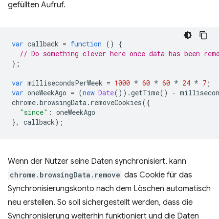
gefüllten Aufruf.
var
callback
=
function
()
{
// Do something clever here once data has been rem
};
var
millisecondsPerWeek
=
1000
*
60
*
60
*
24
*
7
;
var
oneWeekAgo
=
(
new
Date
()).
getTime
()
-
milliseco
chrome
.
browsingData
.
removeCookies
({
"since"
:
oneWeekAgo
},
callback
);
Wenn der Nutzer seine Daten synchronisiert, kann
chrome.browsingData.remove
das Cookie für das
Synchronisierungskonto nach dem Löschen automatisch
neu erstellen. So soll sichergestellt werden, dass die
Synchronisierung weiterhin funktioniert und die Daten