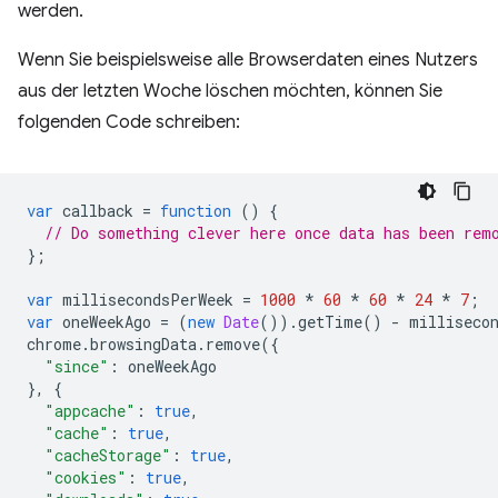
werden.
Wenn Sie beispielsweise alle Browserdaten eines Nutzers
aus der letzten Woche löschen möchten, können Sie
folgenden Code schreiben:
var
callback
=
function
()
{
// Do something clever here once data has been rem
};
var
millisecondsPerWeek
=
1000
*
60
*
60
*
24
*
7
;
var
oneWeekAgo
=
(
new
Date
()).
getTime
()
-
milliseco
chrome
.
browsingData
.
remove
({
"since"
:
oneWeekAgo
},
{
"appcache"
:
true
,
"cache"
:
true
,
"cacheStorage"
:
true
,
"cookies"
:
true
,