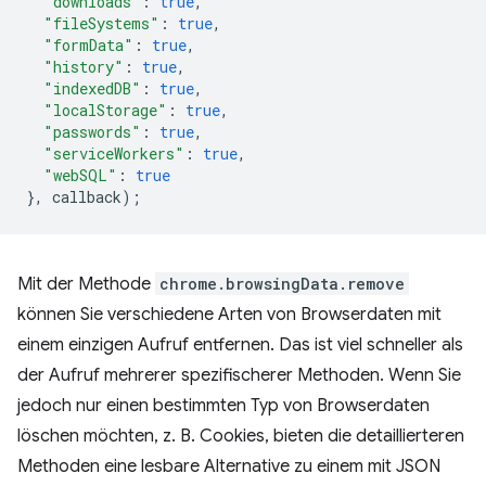
"downloads"
:
true
,
"fileSystems"
:
true
,
"formData"
:
true
,
"history"
:
true
,
"indexedDB"
:
true
,
"localStorage"
:
true
,
"passwords"
:
true
,
"serviceWorkers"
:
true
,
"webSQL"
:
true
},
callback
);
Mit der Methode
chrome.browsingData.remove
können Sie verschiedene Arten von Browserdaten mit
einem einzigen Aufruf entfernen. Das ist viel schneller als
der Aufruf mehrerer spezifischerer Methoden. Wenn Sie
jedoch nur einen bestimmten Typ von Browserdaten
löschen möchten, z. B. Cookies, bieten die detaillierteren
Methoden eine lesbare Alternative zu einem mit JSON