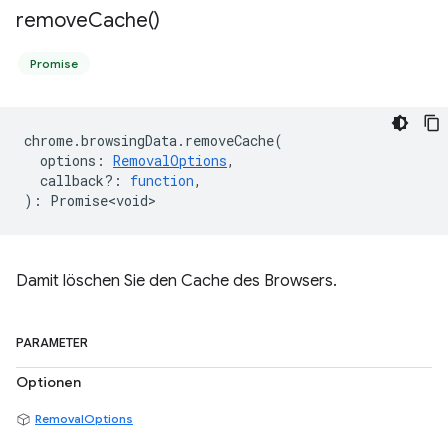
remove
Cache(
)
Promise
chrome
.
browsingData
.
removeCache
(
options
:
RemovalOptions
,
callback?
:
function
,
)
:
Promise<void>
Damit löschen Sie den Cache des Browsers.
PARAMETER
Optionen
RemovalOptions