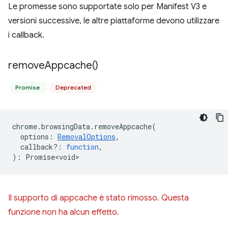
Le promesse sono supportate solo per Manifest V3 e
versioni successive, le altre piattaforme devono utilizzare
i callback.
remove
Appcache(
)
Promise
Deprecated
chrome
.
browsingData
.
removeAppcache
(
options
:
RemovalOptions
,
callback?
:
function
,
)
:
Promise<void>
Il supporto di appcache è stato rimosso. Questa
funzione non ha alcun effetto.