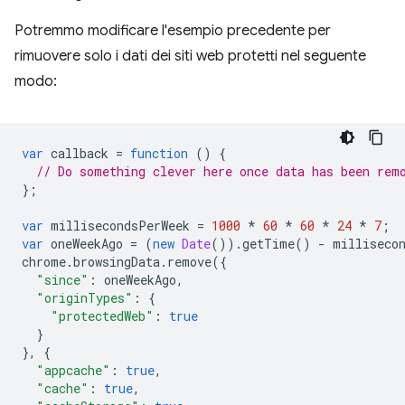
Potremmo modificare l'esempio precedente per
rimuovere solo i dati dei siti web protetti nel seguente
modo:
var
callback
=
function
()
{
// Do something clever here once data has been rem
};
var
millisecondsPerWeek
=
1000
*
60
*
60
*
24
*
7
;
var
oneWeekAgo
=
(
new
Date
()).
getTime
()
-
milliseco
chrome
.
browsingData
.
remove
({
"since"
:
oneWeekAgo
,
"originTypes"
:
{
"protectedWeb"
:
true
}
},
{
"appcache"
:
true
,
"cache"
:
true
,