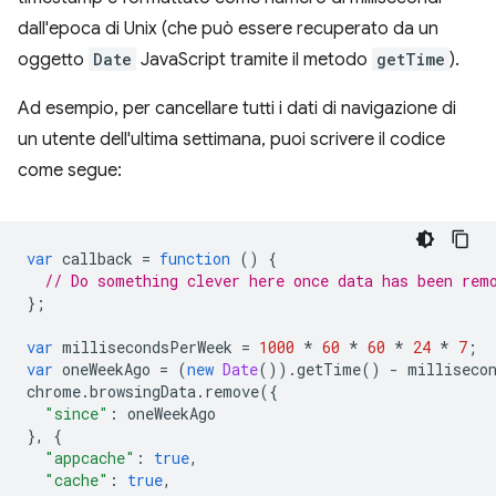
dall'epoca di Unix (che può essere recuperato da un
oggetto
Date
JavaScript tramite il metodo
getTime
).
Ad esempio, per cancellare tutti i dati di navigazione di
un utente dell'ultima settimana, puoi scrivere il codice
come segue:
var
callback
=
function
()
{
// Do something clever here once data has been rem
};
var
millisecondsPerWeek
=
1000
*
60
*
60
*
24
*
7
;
var
oneWeekAgo
=
(
new
Date
()).
getTime
()
-
milliseco
chrome
.
browsingData
.
remove
({
"since"
:
oneWeekAgo
},
{
"appcache"
:
true
,
"cache"
:
true
,