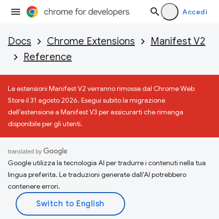
Accedi
Docs
Chrome Extensions
Manifest V2
Reference
Le estensioni Manifest V2 verranno rimosse dal Chrome Web
Store il 31 agosto 2026. Esegui subito la migrazione
dell'estensione a Manifest V3 per assicurarti che rimanga
disponibile per gli utenti.
Google utilizza la tecnologia AI per tradurre i contenuti nella tua
lingua preferita. Le traduzioni generate dall'AI potrebbero
contenere errori.