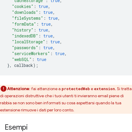
"cacheStorage"
:
true
,
"cookies"
:
true
,
"downloads"
:
true
,
"fileSystems"
:
true
,
"formData"
:
true
,
"history"
:
true
,
"indexedDB"
:
true
,
"localStorage"
:
true
,
"passwords"
:
true
,
"serviceWorkers"
:
true
,
"webSQL"
:
true
},
callback
);
Attenzione
: fai attenzione a
e
. Si tratta
protectedWeb
extension
di operazioni distruttive che i tuoi utenti ti invieranno email piene di
rabbia se non sono ben informati su cosa aspettarsi quando la tua
estensione rimuove i dati per loro conto.
Esempi