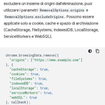
escludere un insieme di origini dall'eliminazione, puoi
utilizzare i parametri
RemovalOptions.origins
e
RemovalOptions.excludeOrigins
. Possono essere
applicate solo a cookie, cache e spazio di archiviazione
(CacheStorage, FileSystems, IndexedDB, LocalStorage,
ServiceWorkers e WebSQL).
chrome
.
browsingData
.
remove
({
"origins"
:
[
"https://www.example.com"
]
},
{
"cacheStorage"
:
true
,
"cookies"
:
true
,
"fileSystems"
:
true
,
"indexedDB"
:
true
,
"localStorage"
:
true
,
"serviceWorkers"
:
true
,
"webSQL"
:
true
},
callback
);