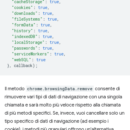
"cacheStorage"
:
true
,
"cookies"
:
true
,
"downloads"
:
true
,
"fileSystems"
:
true
,
"formData"
:
true
,
"history"
:
true
,
"indexedDB"
:
true
,
"localStorage"
:
true
,
"passwords"
:
true
,
"serviceWorkers"
:
true
,
"webSQL"
:
true
},
callback
);
Il metodo
chrome.browsingData.remove
consente di
rimuovere vari tipi di dati di navigazione con una singola
chiamata e sarà molto più veloce rispetto alla chiamata
di più metodi specifici. Se, invece, vuoi cancellare solo un
tipo specifico di dati di navigazione (ad esempio i
cookie), i metodi più granulari offrono un'alternativa