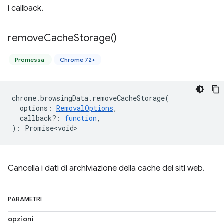
i callback.
remove
Cache
Storage(
)
Promessa
Chrome 72+
chrome
.
browsingData
.
removeCacheStorage
(
options
:
RemovalOptions
,
callback?
:
function
,
)
:
Promise<void>
Cancella i dati di archiviazione della cache dei siti web.
PARAMETRI
opzioni