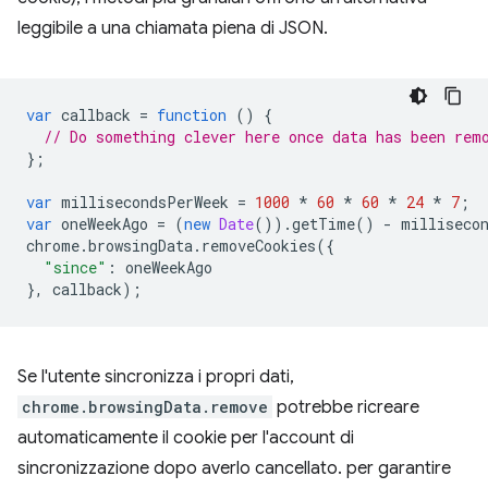
leggibile a una chiamata piena di JSON.
var
callback
=
function
()
{
// Do something clever here once data has been rem
};
var
millisecondsPerWeek
=
1000
*
60
*
60
*
24
*
7
;
var
oneWeekAgo
=
(
new
Date
()).
getTime
()
-
milliseco
chrome
.
browsingData
.
removeCookies
({
"since"
:
oneWeekAgo
},
callback
);
Se l'utente sincronizza i propri dati,
chrome.browsingData.remove
potrebbe ricreare
automaticamente il cookie per l'account di
sincronizzazione dopo averlo cancellato. per garantire