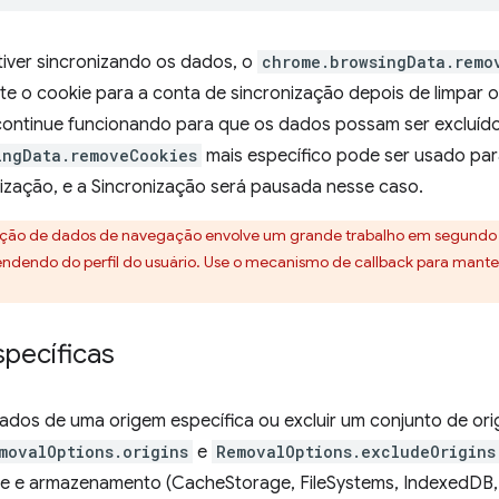
tiver sincronizando os dados, o
chrome.browsingData.remo
 o cookie para a conta de sincronização depois de limpar o
continue funcionando para que os dados possam ser excluídos
ingData.removeCookies
mais específico pode ser usado par
ização, e a Sincronização será pausada nesse caso.
oção de dados de navegação envolve um grande trabalho em segundo 
endendo do perfil do usuário. Use o mecanismo de callback para manter 
specíficas
ados de uma origem específica ou excluir um conjunto de ori
movalOptions.origins
e
RemovalOptions.excludeOrigins
he e armazenamento (CacheStorage, FileSystems, IndexedDB,