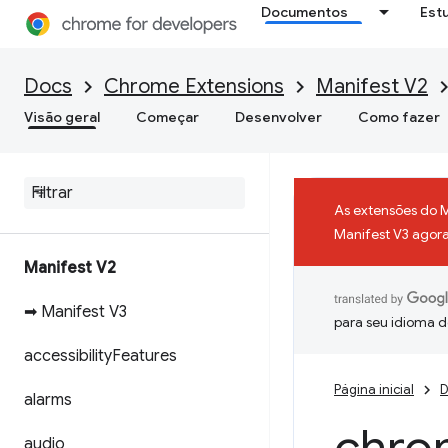
Documentos
Est
Docs
Chrome Extensions
Manifest V2
Visão geral
Começar
Desenvolver
Como fazer
As extensões do 
Manifest V3 agora 
Manifest V2
➡ Manifest V3
para seu idioma d
accessibility
Features
Página inicial
D
alarms
audio