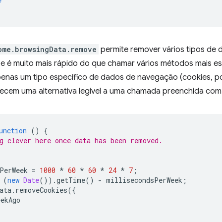
ome.browsingData.remove
permite remover vários tipos d
e é muito mais rápido do que chamar vários métodos mais esp
apenas um tipo específico de dados de navegação (cookies, p
recem uma alternativa legível a uma chamada preenchida co
unction
()
{
g clever here once data has been removed.
PerWeek
=
1000
*
60
*
60
*
24
*
7
;
(
new
Date
()).
getTime
()
-
millisecondsPerWeek
;
ata
.
removeCookies
({
eekAgo