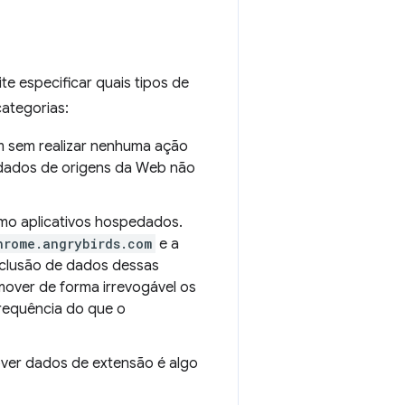
e especificar quais tipos de
categorias:
am sem realizar nenhuma ação
r dados de origens da Web não
mo aplicativos hospedados.
hrome.angrybirds.com
e a
xclusão de dados dessas
emover de forma irrevogável os
requência do que o
ver dados de extensão é algo