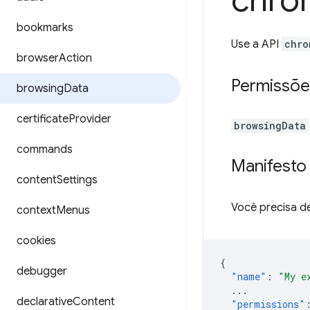
chro
bookmarks
Use a API
chro
browser
Action
Permissõe
browsing
Data
certificate
Provider
browsingData
commands
Manifesto
content
Settings
Você precisa d
context
Menus
cookies
{
debugger
"name"
:
"My e
...
declarative
Content
"permissions"