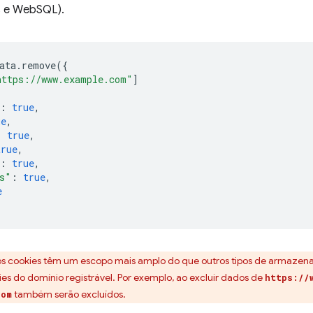
s e WebSQL).
ata
.
remove
({
https://www.example.com"
]
:
true
,
ue
,
:
true
,
true
,
:
true
,
s"
:
true
,
e
os cookies têm um escopo mais amplo do que outros tipos de armazena
kies do domínio registrável. Por exemplo, ao excluir dados de
https://
também serão excluídos.
com