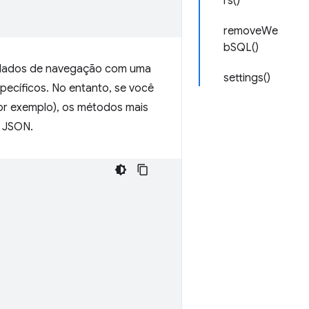
rs()
removeWe
bSQL()
e dados de navegação com uma
settings()
ecíficos. No entanto, se você
or exemplo), os métodos mais
m JSON.