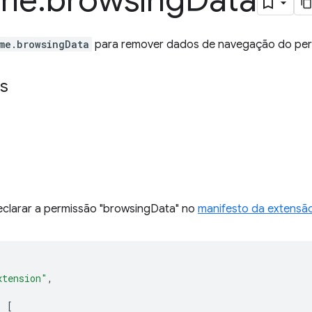
me
.
browsing
Data
me.browsingData
para remover dados de navegação do perfil
s
eclarar a permissão "browsingData" no
manifesto da extensã
xtension"
,
:
[