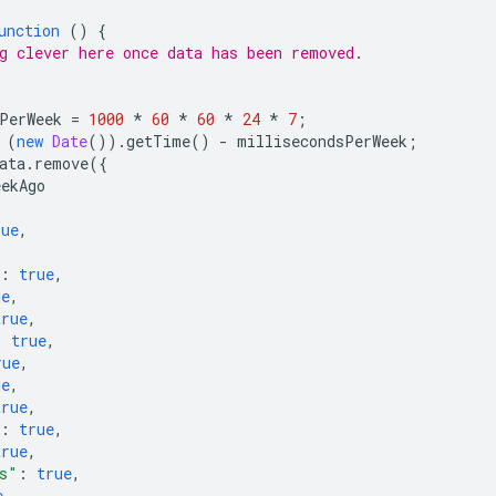
unction
()
{
g clever here once data has been removed.
PerWeek
=
1000
*
60
*
60
*
24
*
7
;
(
new
Date
()).
getTime
()
-
millisecondsPerWeek
;
ata
.
remove
({
eekAgo
rue
,
,
:
true
,
ue
,
true
,
:
true
,
rue
,
ue
,
true
,
:
true
,
true
,
s"
:
true
,
e