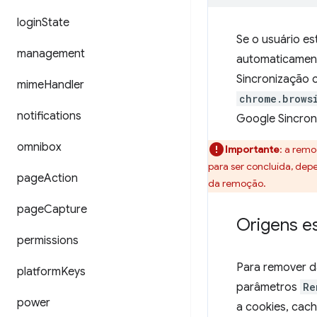
login
State
Se o usuário es
management
automaticamente
Sincronização 
mime
Handler
chrome.brows
notifications
Google Sincron
omnibox
Importante
: a rem
para ser concluída, dep
page
Action
da remoção.
page
Capture
Origens e
permissions
Para remover d
platform
Keys
parâmetros
Re
power
a cookies, cac