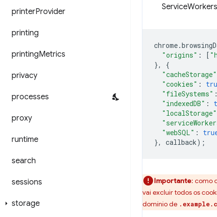
ServiceWorker
printer
Provider
printing
chrome
.
browsingD
printing
Metrics
"origins"
:
[
"
},
{
"cacheStorage"
privacy
"cookies"
:
tr
"fileSystems"
processes
"indexedDB"
:
"localStorage"
proxy
"serviceWorker
"webSQL"
:
tru
runtime
},
callback
);
search
Importante
: como 
sessions
vai excluir todos os coo
storage
domínio de
.example.