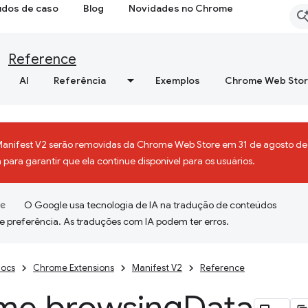
udos de caso
Blog
Novidades no Chrome
Reference
AI
Referência
Exemplos
Chrome Web Sto
Manifest V2 serão removidas da Chrome Web Store em 31 de agosto de 
para garantir que ela continue disponível para os usuários.
O Google usa tecnologia de IA na tradução de conteúdos
e preferência. As traduções com IA podem ter erros.
ocs
Chrome Extensions
Manifest V2
Reference