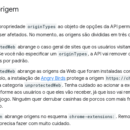
origem
 propriedade
originTypes
ao objeto de opções da API permit
er afetados. No momento, as origens são divididas em três 
ctedWeb
abrange o caso geral de sites que os usuários visit
 Se você não especificar um
originTypes
, a API vai remove
s por padrão.
tedWeb
abrange as origens da Web que foram instaladas co
lo, a instalação de
Angry Birds
protege a origem
https://c
a categoria
unprotectedWeb
. Tenha cuidado ao acionar a e
nforme aos usuários o que eles vão receber, já que isso vai r
jogo. Ninguém quer derrubar casinhas de porcos com mais f
o.
n
abrange origens no esquema
chrome-extensions:
. Remo
precisa fazer com muito cuidado.