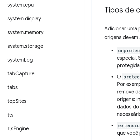
system
.
cpu
Tipos de 
system
.
display
Adicionar uma
system
.
memory
origens devem s
system
.
storage
unprote
especial.
system
Log
protegida
tab
Capture
O
protec
Por exemp
tabs
remove d
origens: i
top
Sites
dados do 
necessári
tts
extensio
tts
Engine
que você 