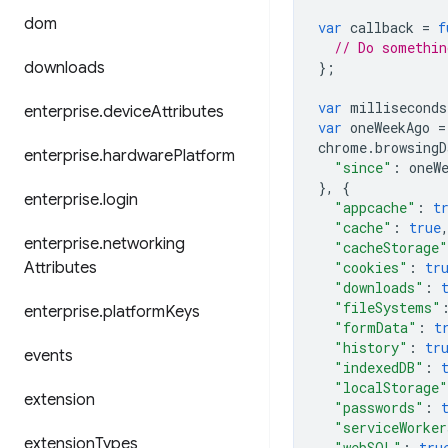
dom
var
callback
=
f
// Do somethin
downloads
};
var
milliseconds
enterprise
.
device
Attributes
var
oneWeekAgo
=
chrome
.
browsingD
enterprise
.
hardware
Platform
"since"
:
oneW
},
{
enterprise
.
login
"appcache"
:
t
"cache"
:
true
enterprise
.
networking
"cacheStorage"
Attributes
"cookies"
:
tr
"downloads"
:
"fileSystems"
enterprise
.
platform
Keys
"formData"
:
t
"history"
:
tr
events
"indexedDB"
:
"localStorage"
extension
"passwords"
:
"serviceWorker
extension
Types
"webSQL"
:
tru