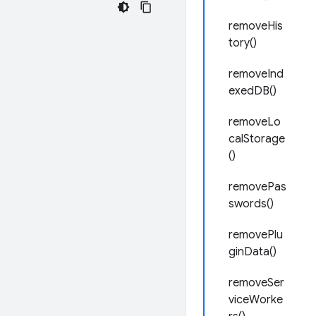
removeHis
tory()
removeInd
exedDB()
removeLo
calStorage
()
removePas
swords()
removePlu
ginData()
removeSer
viceWorke