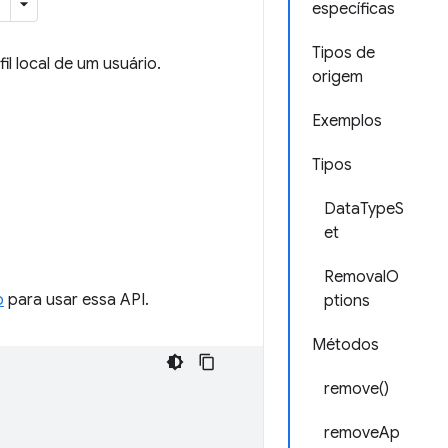
específicas
Tipos de
 local de um usuário.
origem
Exemplos
Tipos
DataTypeS
et
RemovalO
o
para usar essa API.
ptions
Métodos
remove()
removeAp