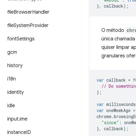
},
callback
);
file
Browser
Handler
file
System
Provider
O método
chr
font
Settings
única chamada 
quiser limpar 
gcm
granulares ofe
history
i18n
var
callback
=
f
// Do somethin
identity
};
var
milliseconds
idle
var
oneWeekAgo
=
chrome
.
browsingD
input
.
ime
"since"
:
oneW
},
callback
);
instance
ID