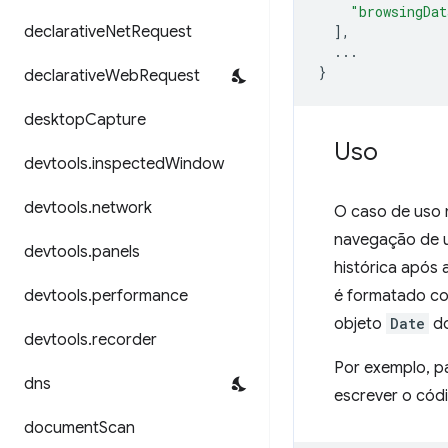
"browsingDat
declarative
Net
Request
],
...
}
declarative
Web
Request
desktop
Capture
Uso
devtools
.
inspected
Window
devtools
.
network
O caso de uso 
navegação de u
devtools
.
panels
histórica após
devtools
.
performance
é formatado co
objeto
Date
do
devtools
.
recorder
Por exemplo, p
dns
escrever o cód
document
Scan