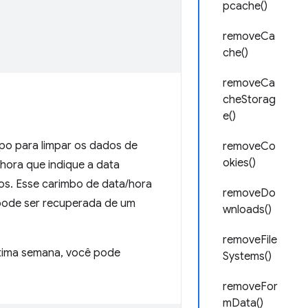
pcache()
removeCa
che()
removeCa
cheStorag
e()
po para limpar os dados de
removeCo
okies()
hora que indique a data
os. Esse carimbo de data/hora
removeDo
pode ser recuperada de um
wnloads()
removeFile
ltima semana, você pode
Systems()
removeFor
mData()