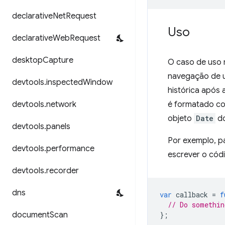
declarative
Net
Request
Uso
declarative
Web
Request
desktop
Capture
O caso de uso 
navegação de u
devtools
.
inspected
Window
histórica após
devtools
.
network
é formatado co
objeto
Date
do
devtools
.
panels
Por exemplo, p
devtools
.
performance
escrever o cód
devtools
.
recorder
dns
var
callback
=
f
// Do somethin
document
Scan
};