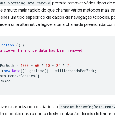
ome.browsingData.remove
permite remover vários tipos d
e é muito mais rápido do que chamar vários métodos mais esp
apenas um tipo específico de dados de navegação (cookies, p
recem uma alternativa legível a uma chamada preenchida co
unction
()
{
g clever here once data has been removed.
PerWeek
=
1000
*
60
*
60
*
24
*
7
;
(
new
Date
()).
getTime
()
-
millisecondsPerWeek
;
ata
.
removeCookies
({
eekAgo
tiver sincronizando os dados, o
chrome.browsingData.remo
 o cookie para a conta de sincronização depois de limpar o