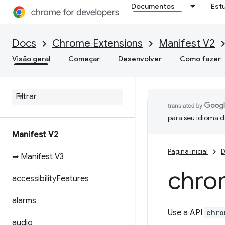
Documentos
Est
Docs
Chrome Extensions
Manifest V2
Visão geral
Começar
Desenvolver
Como fazer
para seu idioma d
Manifest V2
Página inicial
D
➡ Manifest V3
chro
accessibility
Features
alarms
Use a API
chro
audio