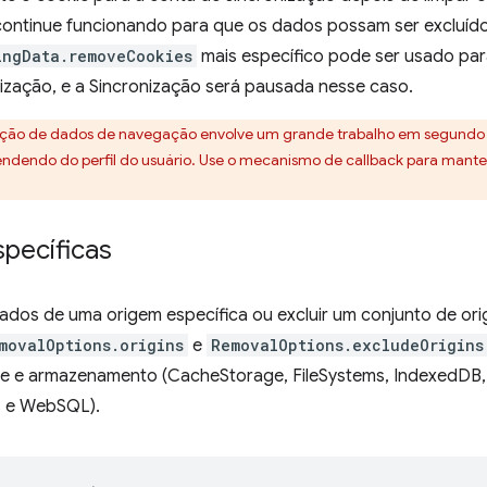
continue funcionando para que os dados possam ser excluídos
ingData.removeCookies
mais específico pode ser usado par
ização, e a Sincronização será pausada nesse caso.
oção de dados de navegação envolve um grande trabalho em segundo 
endendo do perfil do usuário. Use o mecanismo de callback para manter 
specíficas
ados de uma origem específica ou excluir um conjunto de ori
movalOptions.origins
e
RemovalOptions.excludeOrigins
he e armazenamento (CacheStorage, FileSystems, IndexedDB,
s e WebSQL).