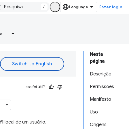
/
Fazer login
re
Nesta
página
Descrição
Permissões
Isso foi útil?
Manifesto
Uso
 local de um usuário.
Origens