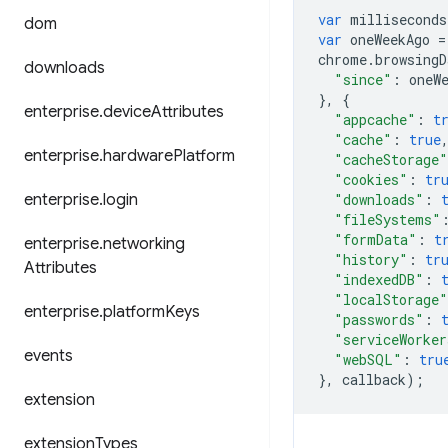
var
milliseconds
dom
var
oneWeekAgo
=
chrome
.
browsingD
downloads
"since"
:
oneW
},
{
enterprise
.
device
Attributes
"appcache"
:
t
"cache"
:
true
enterprise
.
hardware
Platform
"cacheStorage"
"cookies"
:
tr
enterprise
.
login
"downloads"
:
"fileSystems"
"formData"
:
t
enterprise
.
networking
"history"
:
tr
Attributes
"indexedDB"
:
"localStorage"
enterprise
.
platform
Keys
"passwords"
:
"serviceWorker
events
"webSQL"
:
tru
},
callback
);
extension
extension
Types