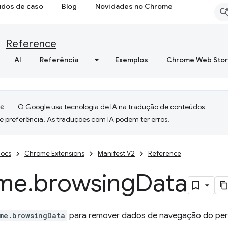
udos de caso
Blog
Novidades no Chrome
Reference
AI
Referência
Exemplos
Chrome Web Sto
O Google usa tecnologia de IA na tradução de conteúdos
e preferência. As traduções com IA podem ter erros.
ocs
Chrome Extensions
Manifest V2
Reference
me
.
browsing
Data
me.browsingData
para remover dados de navegação do perfil