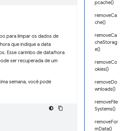
pcache()
removeCa
che()
removeCa
po para limpar os dados de
cheStorag
hora que indique a data
e()
os. Esse carimbo de data/hora
pode ser recuperada de um
removeCo
okies()
ltima semana, você pode
removeDo
wnloads()
removeFile
Systems()
removeFor
mData()