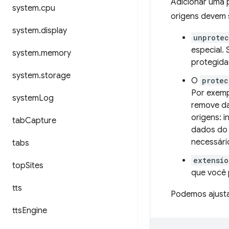
Adicionar uma
system
.
cpu
origens devem s
system
.
display
unprote
especial.
system
.
memory
protegida
system
.
storage
O
protec
Por exemp
system
Log
remove d
origens: i
tab
Capture
dados do 
necessári
tabs
extensio
top
Sites
que você 
tts
Podemos ajusta
tts
Engine