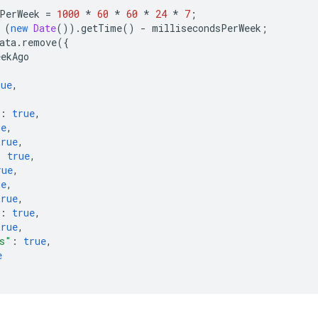
PerWeek
=
1000
*
60
*
60
*
24
*
7
;
(
new
Date
()).
getTime
()
-
millisecondsPerWeek
;
ata
.
remove
({
eekAgo
rue
,
,
:
true
,
ue
,
true
,
:
true
,
rue
,
ue
,
true
,
:
true
,
true
,
s"
:
true
,
e