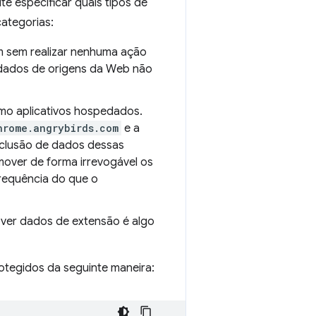
e especificar quais tipos de
categorias:
am sem realizar nenhuma ação
r dados de origens da Web não
mo aplicativos hospedados.
hrome.angrybirds.com
e a
xclusão de dados dessas
emover de forma irrevogável os
requência do que o
ver dados de extensão é algo
otegidos da seguinte maneira: