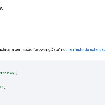
s
eclarar a permissão "browsingData" no
manifesto da extensã
xtension"
,
:
[
a"
,