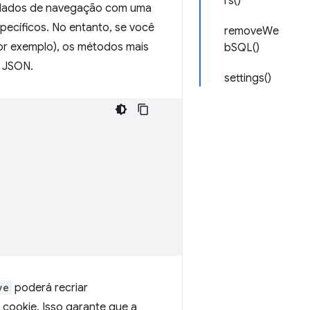
rs()
e dados de navegação com uma
ecíficos. No entanto, se você
removeWe
or exemplo), os métodos mais
bSQL()
m JSON.
settings()
ve
poderá recriar
 cookie. Isso garante que a