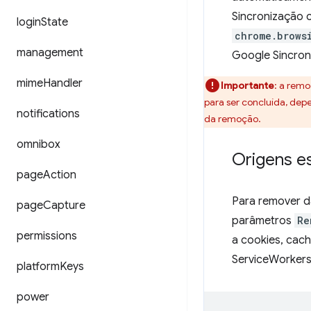
Sincronização 
login
State
chrome.brows
management
Google Sincron
mime
Handler
Importante
: a rem
para ser concluída, dep
notifications
da remoção.
omnibox
Origens e
page
Action
Para remover d
page
Capture
parâmetros
Re
permissions
a cookies, cac
ServiceWorker
platform
Keys
power