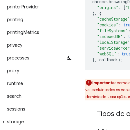
chrome
.
browsingD
printer
Provider
"origins"
:
[
"
},
{
"cacheStorage"
printing
"cookies"
:
tr
"fileSystems"
printing
Metrics
"indexedDB"
:
"localStorage"
privacy
"serviceWorker
"webSQL"
:
tru
processes
},
callback
);
proxy
Importante
: como 
runtime
vai excluir todos os coo
search
domínio de
.example.
sessions
Tipos de 
storage