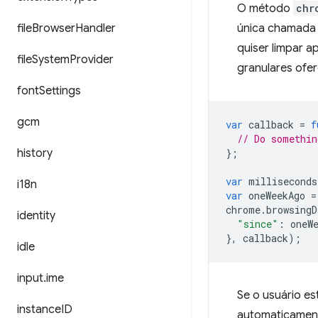
O método
chr
file
Browser
Handler
única chamada 
quiser limpar 
file
System
Provider
granulares ofe
font
Settings
gcm
var
callback
=
f
// Do somethin
history
};
var
milliseconds
i18n
var
oneWeekAgo
=
chrome
.
browsingD
identity
"since"
:
oneW
},
callback
);
idle
input
.
ime
Se o usuário es
instance
ID
automaticamente