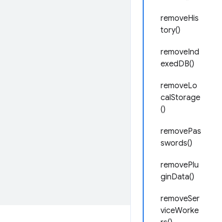
removeHis
tory()
removeInd
exedDB()
removeLo
calStorage
()
removePas
swords()
removePlu
ginData()
removeSer
viceWorke