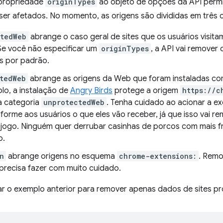
 propriedade
originTypes
ao objeto de opções da API permit
er afetados. No momento, as origens são divididas em três 
ctedWeb
abrange o caso geral de sites que os usuários visit
 Se você não especificar um
originTypes
, a API vai remove
s por padrão.
tedWeb
abrange as origens da Web que foram instaladas co
lo, a instalação de
Angry Birds
protege a origem
https://c
a categoria
unprotectedWeb
. Tenha cuidado ao acionar a e
nforme aos usuários o que eles vão receber, já que isso vai r
jogo. Ninguém quer derrubar casinhas de porcos com mais f
o.
n
abrange origens no esquema
chrome-extensions:
. Remo
precisa fazer com muito cuidado.
r o exemplo anterior para remover apenas dados de sites pr