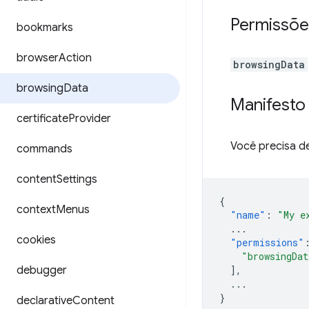
Permissõe
bookmarks
browser
Action
browsingData
browsing
Data
Manifesto
certificate
Provider
Você precisa d
commands
content
Settings
{
context
Menus
"name"
:
"My e
...
cookies
"permissions"
"browsingDat
debugger
],
...
}
declarative
Content