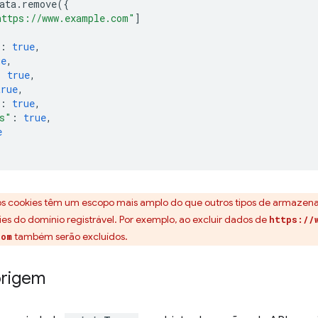
ata
.
remove
({
https://www.example.com"
]
:
true
,
ue
,
:
true
,
true
,
:
true
,
s"
:
true
,
e
os cookies têm um escopo mais amplo do que outros tipos de armazena
kies do domínio registrável. Por exemplo, ao excluir dados de
https://
também serão excluídos.
com
origem