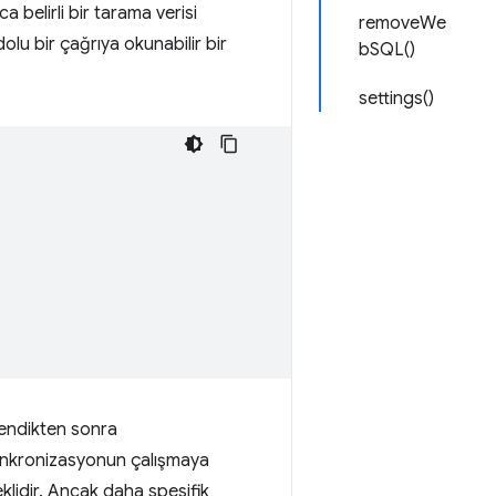
 belirli bir tarama verisi
removeWe
olu bir çağrıya okunabilir bir
bSQL()
settings()
lendikten sonra
senkronizasyonun çalışmaya
klidir. Ancak daha spesifik