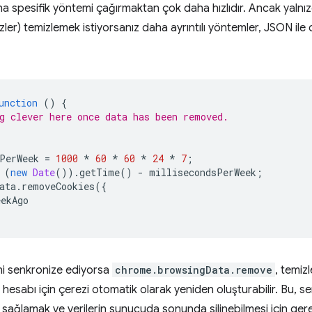
a spesifik yöntemi çağırmaktan çok daha hızlıdır. Ancak yalnızca
zler) temizlemek istiyorsanız daha ayrıntılı yöntemler, JSON ile d
unction
()
{
g clever here once data has been removed.
PerWeek
=
1000
*
60
*
60
*
24
*
7
;
(
new
Date
()).
getTime
()
-
millisecondsPerWeek
;
ata
.
removeCookies
({
eekAgo
rini senkronize ediyorsa
chrome.browsingData.remove
, temiz
hesabı için çerezi otomatik olarak yeniden oluşturabilir. Bu, 
sağlamak ve verilerin sunucuda sonunda silinebilmesi için gere