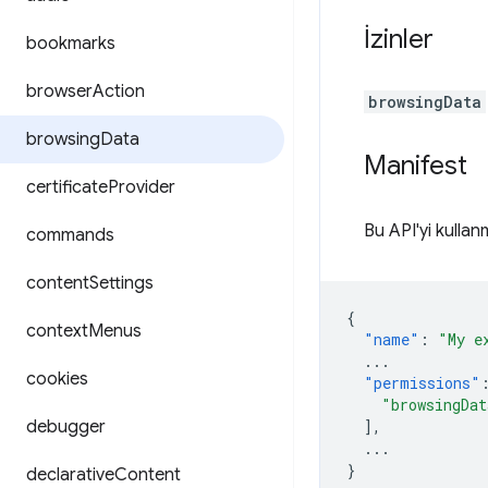
İzinler
bookmarks
browser
Action
browsingData
browsing
Data
Manifest
certificate
Provider
Bu API'yi kullan
commands
content
Settings
{
context
Menus
"name"
:
"My e
...
cookies
"permissions"
"browsingDat
debugger
],
...
}
declarative
Content