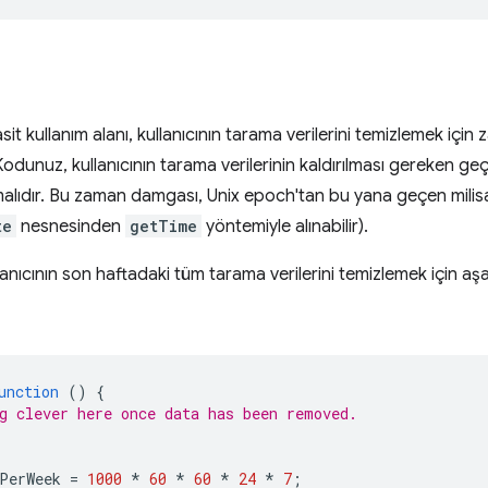
sit kullanım alanı, kullanıcının tarama verilerini temizlemek için
dunuz, kullanıcının tarama verilerinin kaldırılması gereken geç
lıdır. Bu zaman damgası, Unix epoch'tan bu yana geçen milisaniy
te
nesnesinden
getTime
yöntemiyle alınabilir).
lanıcının son haftadaki tüm tarama verilerini temizlemek için aşa
unction
()
{
g clever here once data has been removed.
PerWeek
=
1000
*
60
*
60
*
24
*
7
;