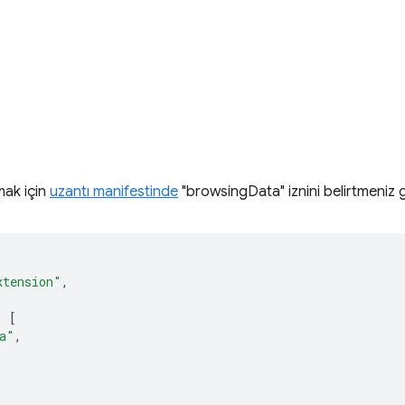
mak için
uzantı manifestinde
"browsingData" iznini belirtmeniz g
xtension"
,
:
[
a"
,