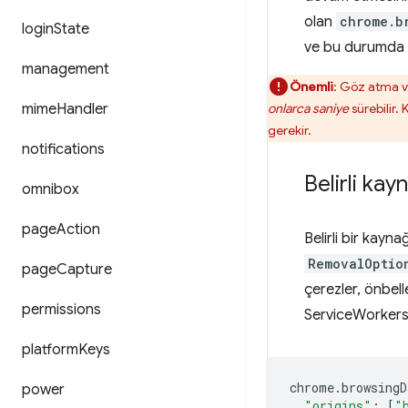
olan
chrome.b
login
State
ve bu durumda s
management
Önemli
: Göz atma ve
mime
Handler
onlarca saniye
sürebilir.
gerekir.
notifications
Belirli kay
omnibox
page
Action
Belirli bir kayn
RemovalOptio
page
Capture
çerezler, önbel
permissions
ServiceWorkers
platform
Keys
chrome
.
browsingD
power
"origins"
:
[
"