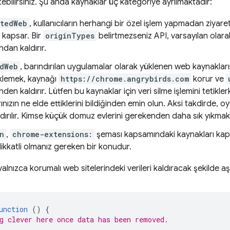
rtebilirsiniz. Şu anda kaynaklar üç kategoriye ayrılmaktadır:
ctedWeb
, kullanıcıların herhangi bir özel işlem yapmadan ziyaret
kapsar. Bir
originTypes
belirtmezseniz API, varsayılan olara
ndan kaldırır.
dWeb
, barındırılan uygulamalar olarak yüklenen web kaynaklar
üklemek, kaynağı
https://chrome.angrybirds.com
korur ve
den kaldırır. Lütfen bu kaynaklar için veri silme işlemini tetikler
arınızın ne elde ettiklerini bildiğinden emin olun. Aksi takdirde, 
ldırılır. Kimse küçük domuz evlerini gerekenden daha sık yıkmak
n
,
chrome-extensions:
şeması kapsamındaki kaynakları kapsa
dikkatli olmanız gereken bir konudur.
alnızca korumalı web sitelerindeki verileri kaldıracak şekilde aş
unction
()
{
g clever here once data has been removed.