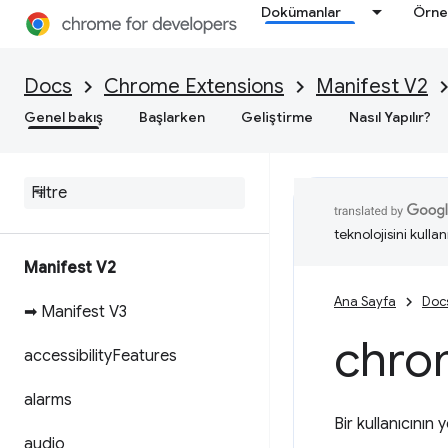
Dokümanlar
Örne
Docs
Chrome Extensions
Manifest V2
Genel bakış
Başlarken
Geliştirme
Nasıl Yapılır?
teknolojisini kullan
Manifest V2
Ana Sayfa
Doc
➡ Manifest V3
chro
accessibility
Features
alarms
Bir kullanıcının 
audio