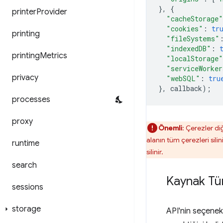
},
{
printer
Provider
"cacheStorage"
"cookies"
:
tr
printing
"fileSystems"
"indexedDB"
:
printing
Metrics
"localStorage"
"serviceWorker
privacy
"webSQL"
:
tru
},
callback
);
processes
proxy
Önemli
: Çerezler di
alanın tüm çerezleri silin
runtime
silinir.
search
Kaynak Tür
sessions
storage
API'nin seçenek