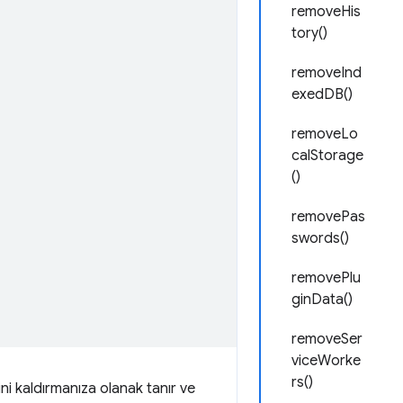
removeHis
tory()
removeInd
exedDB()
removeLo
calStorage
()
removePas
swords()
removePlu
ginData()
removeSer
viceWorke
rs()
ini kaldırmanıza olanak tanır ve