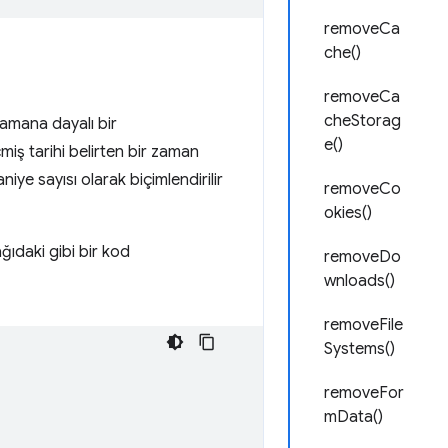
removeCa
che()
removeCa
cheStorag
 zamana dayalı bir
e()
miş tarihi belirten bir zaman
e sayısı olarak biçimlendirilir
removeCo
okies()
ğıdaki gibi bir kod
removeDo
wnloads()
removeFile
Systems()
removeFor
mData()