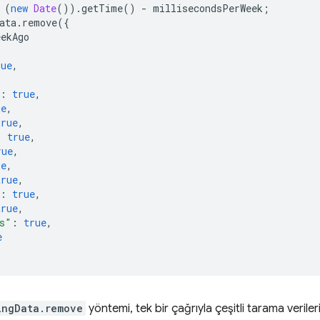
(
new
Date
()).
getTime
()
-
millisecondsPerWeek
;
ata
.
remove
({
eekAgo
rue
,
,
:
true
,
ue
,
true
,
:
true
,
rue
,
ue
,
true
,
:
true
,
true
,
s"
:
true
,
e
ingData.remove
yöntemi, tek bir çağrıyla çeşitli tarama veriler