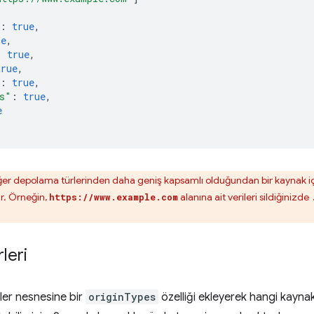
:
true
,
ue
,
:
true
,
true
,
:
true
,
s"
:
true
,
e
ğer depolama türlerinden daha geniş kapsamlı olduğundan bir kaynak için
ir. Örneğin,
alanına ait verileri sildiğinizde
https://www.example.com
leri
ler nesnesine bir
originTypes
özelliği ekleyerek hangi kaynak