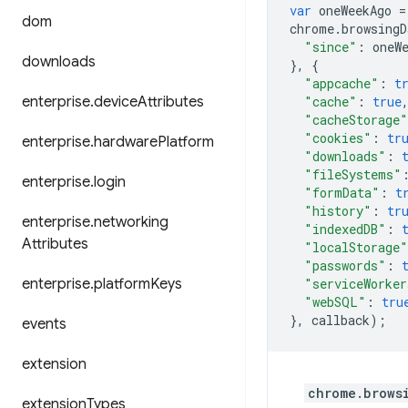
var
oneWeekAgo
=
dom
chrome
.
browsingD
"since"
:
oneW
downloads
},
{
"appcache"
:
t
enterprise
.
device
Attributes
"cache"
:
true
"cacheStorage"
"cookies"
:
tr
enterprise
.
hardware
Platform
"downloads"
:
"fileSystems"
enterprise
.
login
"formData"
:
t
"history"
:
tr
enterprise
.
networking
"indexedDB"
:
Attributes
"localStorage"
"passwords"
:
enterprise
.
platform
Keys
"serviceWorker
"webSQL"
:
tru
},
callback
);
events
extension
chrome.brows
extension
Types