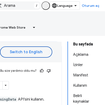
/
Oturum aç
rome Web Store
Bu sayfada
Açıklama
İzinler
Bu size yardımcı oldu mu?
Manifest
Kullanım
Belirli
singData
API'sini kullanın.
kaynaklar