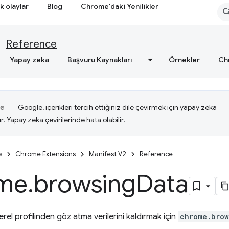
k olaylar
Blog
Chrome'daki Yenilikler
Reference
Yapay zeka
Başvuru Kaynakları
Örnekler
Ch
Google, içerikleri tercih ettiğiniz dile çevirmek için yapay zeka
ır. Yapay zeka çevirilerinde hata olabilir.
s
Chrome Extensions
Manifest V2
Reference
me
.
browsing
Data
yerel profilinden göz atma verilerini kaldırmak için
chrome.brow