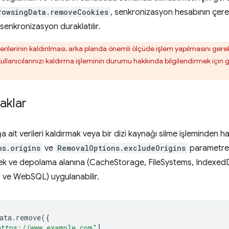
rowsingData.removeCookies
, senkronizasyon hesabının çerezi
enkronizasyon duraklatılır.
rilerinin kaldırılması, arka planda önemli ölçüde işlem yapılmasını gerekti
 Kullanıcılarınızı kaldırma işleminin durumu hakkında bilgilendirmek iç
naklar
ağa ait verileri kaldırmak veya bir dizi kaynağı silme işleminden h
ns.origins
ve
RemovalOptions.excludeOrigins
parametreler
lek ve depolama alanına (CacheStorage, FileSystems, Indexed
 ve WebSQL) uygulanabilir.
ata
.
remove
({
https://www.example.com"
]