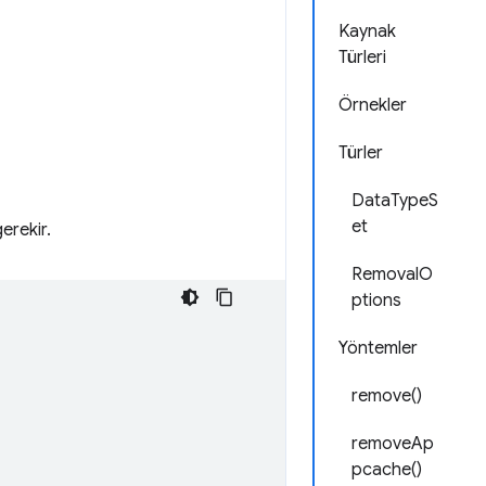
Kaynak
Türleri
Örnekler
Türler
DataTypeS
et
erekir.
RemovalO
ptions
Yöntemler
remove()
removeAp
pcache()