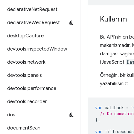
declarative
Net
Request
Kullanım
declarative
Web
Request
desktop
Capture
Bu API'nin en ba
mekanizmadır. Ko
devtools
.
inspected
Window
damgası sağlama
devtools
.
network
(JavaScript
Da
devtools
.
panels
Örneğin, bir kul
yazabilirsiniz:
devtools
.
performance
devtools
.
recorder
var
callback
=
f
// Do somethin
dns
};
document
Scan
var
milliseconds