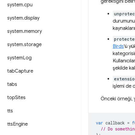
gerektiğini beli
system
.
cpu
unprote
system
.
display
durumunu 
kaynakları
system
.
memory
protecte
system
.
storage
Birds
'ü y
kategorisin
system
Log
Kullanıcıl
şekilde ka
tab
Capture
extensio
tabs
işlemi de 
top
Sites
Önceki örneği, y
tts
var
callback
=
f
tts
Engine
// Do somethin
};