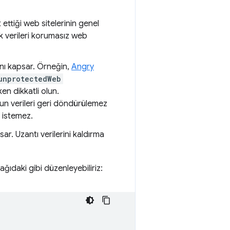
 ettiği web sitelerinin genel
k verileri korumasız web
ını kapsar. Örneğin,
Angry
unprotectedWeb
ken dikkatli olun.
oyun verileri geri döndürülemez
 istemez.
r. Uzantı verilerini kaldırma
ağıdaki gibi düzenleyebiliriz: