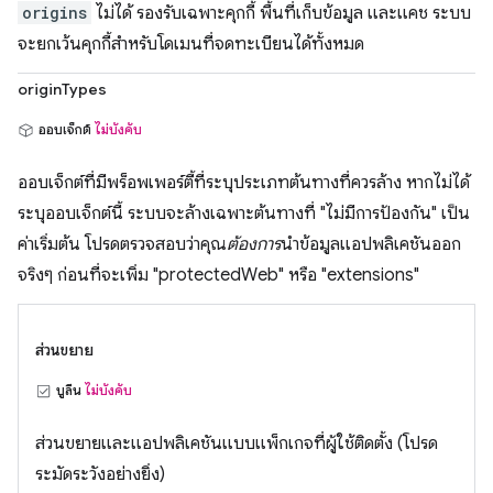
origins
ไม่ได้ รองรับเฉพาะคุกกี้ พื้นที่เก็บข้อมูล และแคช ระบบ
จะยกเว้นคุกกี้สำหรับโดเมนที่จดทะเบียนได้ทั้งหมด
originTypes
ออบเจ็กต์
ไม่บังคับ
ออบเจ็กต์ที่มีพร็อพเพอร์ตี้ที่ระบุประเภทต้นทางที่ควรล้าง หากไม่ได้
ระบุออบเจ็กต์นี้ ระบบจะล้างเฉพาะต้นทางที่ "ไม่มีการป้องกัน" เป็น
ค่าเริ่มต้น โปรดตรวจสอบว่าคุณ
ต้องการ
นำข้อมูลแอปพลิเคชันออก
จริงๆ ก่อนที่จะเพิ่ม "protectedWeb" หรือ "extensions"
ส่วนขยาย
บูลีน
ไม่บังคับ
ส่วนขยายและแอปพลิเคชันแบบแพ็กเกจที่ผู้ใช้ติดตั้ง (โปรด
ระมัดระวังอย่างยิ่ง)