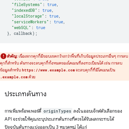
"fileSystems"
:
true
,
"indexedDB"
:
true
,
"localStorage"
:
true
,
"serviceWorkers"
:
true
,
"webSQL"
:
true
},
callback
);
สำคัญ
: เนื่องจากคุกกี้มีขอบเขตกว้างกว่าพื้นที่เก็บข้อมูลประเภทอื่นๆ การลบ
คุกกี้สำหรับ ต้นทางจะลบคุกกี้ทั้งหมดของโดเมนที่ลงทะเบียนได้ เช่น การลบ
ข้อมูลสำหรับ
จะลบคุกกี้ที่มีโดเมนเป็น
https://www.example.com
ด้วย
.example.com
ประเภทต้นทาง
การเพิ่มพร็อพเพอร์ตี้
originTypes
ลงในออบเจ็กต์ตัวเลือกของ
API จะช่วยให้คุณระบุประเภทต้นทางที่ควรได้รับผลกระทบได้
ปัจจุบันต้นทางแบ่งออกเป็น 3 หมวดหมู่ ได้แก่