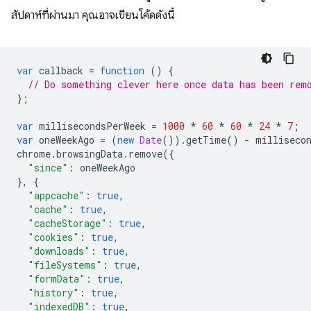
สัปดาห์ที่ผ่านมา คุณอาจเขียนโค้ดดังนี้
var
callback
=
function
()
{
// Do something clever here once data has been rem
};
var
millisecondsPerWeek
=
1000
*
60
*
60
*
24
*
7
;
var
oneWeekAgo
=
(
new
Date
()).
getTime
()
-
milliseco
chrome
.
browsingData
.
remove
({
"since"
:
oneWeekAgo
},
{
"appcache"
:
true
,
"cache"
:
true
,
"cacheStorage"
:
true
,
"cookies"
:
true
,
"downloads"
:
true
,
"fileSystems"
:
true
,
"formData"
:
true
,
"history"
:
true
,
"indexedDB"
:
true
,