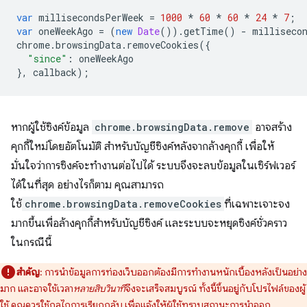
var
millisecondsPerWeek
=
1000
*
60
*
60
*
24
*
7
;
var
oneWeekAgo
=
(
new
Date
()).
getTime
()
-
milliseco
chrome
.
browsingData
.
removeCookies
({
"since"
:
oneWeekAgo
},
callback
);
หากผู้ใช้ซิงค์ข้อมูล
chrome.browsingData.remove
อาจสร้าง
คุกกี้ใหม่โดยอัตโนมัติ สำหรับบัญชีซิงค์หลังจากล้างคุกกี้ เพื่อให้
มั่นใจว่าการซิงค์จะทำงานต่อไปได้ ระบบจึงจะลบข้อมูลในเซิร์ฟเวอร์
ได้ในที่สุด อย่างไรก็ตาม คุณสามารถ
ใช้
chrome.browsingData.removeCookies
ที่เฉพาะเจาะจง
มากขึ้นเพื่อล้างคุกกี้สำหรับบัญชีซิงค์ และระบบจะหยุดซิงค์ชั่วคราว
ในกรณีนี้
สำคัญ
: การนำข้อมูลการท่องเว็บออกต้องมีการทำงานหนักเบื้องหลังเป็นอย่าง
มาก และอาจใช้เวลา
หลายสิบวินาที
จึงจะเสร็จสมบูรณ์ ทั้งนี้ขึ้นอยู่กับโปรไฟล์ของผู้
ใช้ คุณควรใช้กลไกการเรียกกลับ เพื่อแจ้งให้ผู้ใช้ทราบสถานะการนำออก