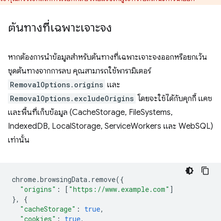
ต้นทางที่เฉพาะเจาะจง
หากต้องการนำข้อมูลสำหรับต้นทางที่เฉพาะเจาะจงออกหรือยกเว้น
ชุดต้นทางจากการลบ คุณสามารถใช้พารามิเตอร์
RemovalOptions.origins
และ
RemovalOptions.excludeOrigins
โดยจะใช้ได้กับคุกกี้ แคช
และพื้นที่เก็บข้อมูล (CacheStorage, FileSystems,
IndexedDB, LocalStorage, ServiceWorkers และ WebSQL)
เท่านั้น
chrome
.
browsingData
.
remove
({
"origins"
:
[
"https://www.example.com"
]
},
{
"cacheStorage"
:
true
,
"cookies"
:
true
,