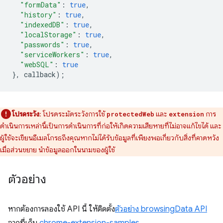
"formData"
:
true
,
"history"
:
true
,
"indexedDB"
:
true
,
"localStorage"
:
true
,
"passwords"
:
true
,
"serviceWorkers"
:
true
,
"webSQL"
:
true
},
callback
);
โปรดระวัง
: โปรดระมัดระวังการใช้
และ
การ
protectedWeb
extension
ดำเนินการเหล่านี้เป็นการดำเนินการที่ก่อให้เกิดความเสียหายที่ไม่อาจแก้ไขได้ และ
ผู้ใช้จะเขียนอีเมลโกรธถึงคุณหากไม่ได้รับข้อมูลที่เพียงพอเกี่ยวกับสิ่งที่คาดหวัง
เมื่อส่วนขยาย นำข้อมูลออกในนามของผู้ใช้
ตัวอย่าง
หากต้องการลองใช้ API นี้ ให้ติดตั้ง
ตัวอย่าง browsingData API