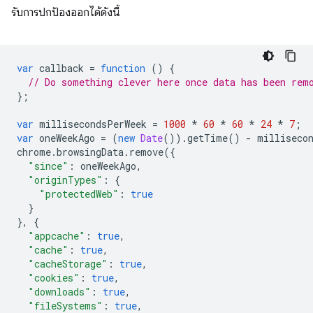
รับการปกป้องออกได้ดังนี้
var
callback
=
function
()
{
// Do something clever here once data has been rem
};
var
millisecondsPerWeek
=
1000
*
60
*
60
*
24
*
7
;
var
oneWeekAgo
=
(
new
Date
()).
getTime
()
-
milliseco
chrome
.
browsingData
.
remove
({
"since"
:
oneWeekAgo
,
"originTypes"
:
{
"protectedWeb"
:
true
}
},
{
"appcache"
:
true
,
"cache"
:
true
,
"cacheStorage"
:
true
,
"cookies"
:
true
,
"downloads"
:
true
,
"fileSystems"
:
true
,