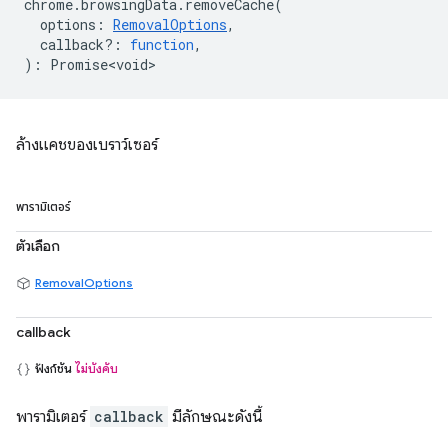
chrome
.
browsingData
.
removeCache
(
options
:
RemovalOptions
,
callback?
:
function
,
)
:
Promise<void>
ล้างแคชของเบราว์เซอร์
พารามิเตอร์
ตัวเลือก
RemovalOptions
callback
ฟังก์ชัน
ไม่บังคับ
พารามิเตอร์
callback
มีลักษณะดังนี้