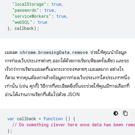
"localStorage"
:
true
,
"passwords"
:
true
,
"serviceWorkers"
:
true
,
"webSQL"
:
true
},
callback
);
เมธอด
chrome.browsingData.remove
ช่วยให้คุณนำข้อมูล
การท่องเว็บประเภทต่างๆ ออกได้ด้วยการเรียกเพียงครั้งเดียว และจะ
เร็วกว่าการเรียกเมธอดที่เฉพาะเจาะจงหลายๆ เมธอดมาก อย่างไร
ก็ตาม หากคุณต้องการล้างข้อมูลการท่องเว็บประเภทใดประเภทหนึ่ง
เท่านั้น (เช่น คุกกี้) วิธีการที่ละเอียดยิ่งขึ้นจะช่วยให้คุณมีทางเลือกที่
อ่านได้แทนการเรียกที่เต็มไปด้วย JSON
var
callback
=
function
()
{
// Do something clever here once data has been rem
};