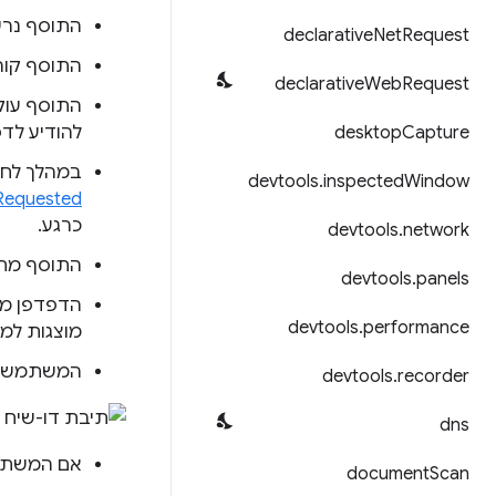
התוסף נרש
declarative
Net
Request
התוסף קור
declarative
Web
Request
התוסף עוק
Capture
desktop
להודיע לדפ
במהלך לחיצת היד של TLS, הדפד
devtools
.
inspected
Window
Requested
כרגע.
devtools
.
network
התוסף מחז
devtools
.
panels
הדפדפן מש
devtools
.
performance
מוצגות למ
המשתמש יכ
devtools
.
recorder
dns
אם המשתמש 
document
Scan