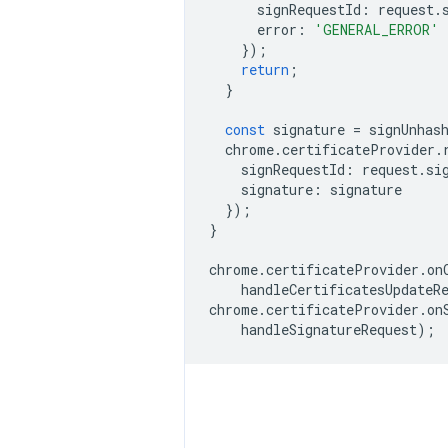
signRequestId
:
request
.
error
:
'GENERAL_ERROR'
});
return
;
}
const
signature
=
signUnhas
chrome
.
certificateProvider
.
signRequestId
:
request
.
si
signature
:
signature
});
}
chrome
.
certificateProvider
.
on
handleCertificatesUpdateR
chrome
.
certificateProvider
.
on
handleSignatureRequest
);