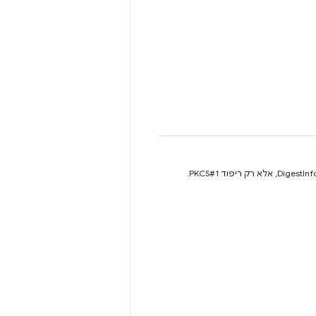
מציין את אלגוריתם החתימה RSASSA PKCS#1 v1.5 עם הגיבוב MD5-SHA-1. התוסף לא יכול להוסיף קידומת DigestInfo, אלא רק ריפוד PKCS#1.