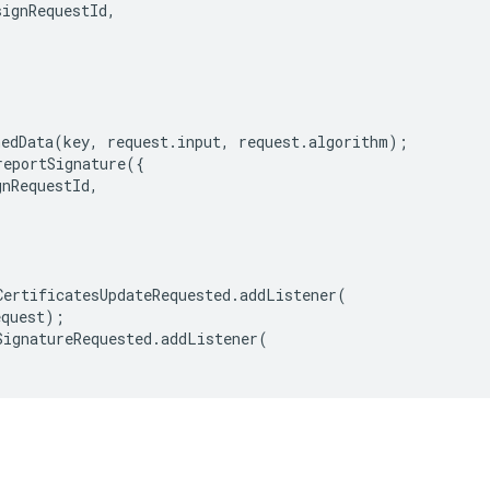
signRequestId
,
hedData
(
key
,
request
.
input
,
request
.
algorithm
);
reportSignature
({
gnRequestId
,
CertificatesUpdateRequested
.
addListener
(
equest
);
SignatureRequested
.
addListener
(