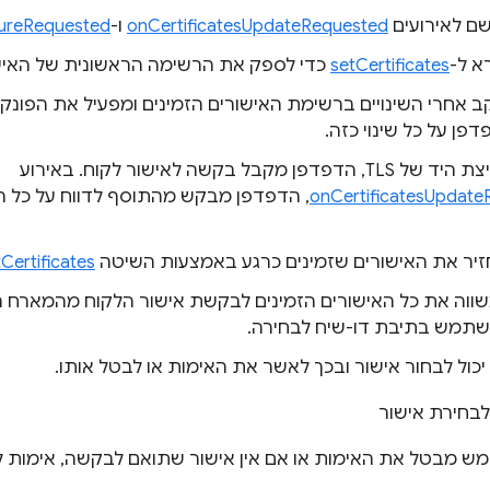
ם לאירועים
onCertificatesUpdateRequested
ו-
ureRequested
א ל-
setCertificates
כדי לספק את הרשימה הראשונית של האיש
ב אחרי השינויים ברשימת האישורים הזמינים ומפעיל את הפונק
דפן על כל שינוי כזה.
פן מקבל בקשה לאישור לקוח. באירוע
onCertificatesUpdate
, הדפדפן מבקש מהתוסף לדווח על כל 
יר את האישורים שזמינים כרגע באמצעות השיטה
Certificates
ווה את כל האישורים הזמינים לבקשת אישור הלקוח מהמארח 
שתמש בתיבת דו-שיח לבחירה.
ול לבחור אישור ובכך לאשר את האימות או לבטל אותו.
מבטל את האימות או אם אין אישור שתואם לבקשה, אימות לקוח ה-TLS