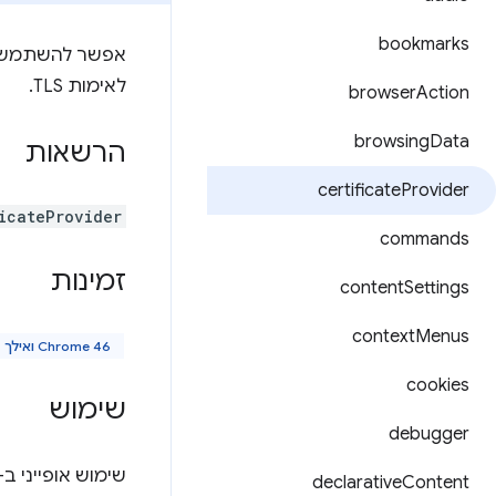
bookmarks
לאימות TLS.
browser
Action
browsing
Data
הרשאות
certificate
Provider
icateProvider
commands
זמינות
content
Settings
context
Menus
Chrome 46 ואילך
cookies
שימוש
debugger
שימוש אופייני ב-API הזה כדי לחשוף אישורי לקוח ל-ChromeOS מתבצע באופן הבא
declarative
Content