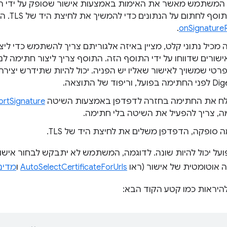
המשתמש מאשר את האימות באמצעות אישור שסופק על ידי ה
חתום על הנתונים כדי להמשיך את לחיצת היד של TLS. הבקשה נשלחת כאירוע
.
onSignature
 מכיל נתוני קלט, מציין באיזה אלגוריתם צריך להשתמש כדי לי
ורים שדווחו על ידי התוסף הזה. התוסף צריך ליצור חתימה לנ
י שמשויך לאישור שאליו יש הפניה. יכול להיות שתידרש יצירה
ח את החתימה בחזרה לדפדפן באמצעות השיטה
ortSignature
, צריך להפעיל את השיטה בלי חתימה.
סופקה, הדפדפן משלים את לחיצת היד של TLS.
על יכול להיות שונה. לדוגמה, המשתמש לא יתבקש לבחור אישו
ה אוטומטית של אישור (ראו
AutoSelectCertificateForUrls
ו
מדיניות hrome
להיראות כמו קטע הקוד הבא: