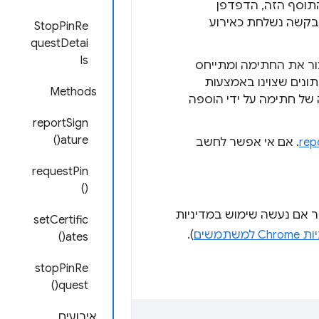
תוסף הזה, הדפדפן
StopPinRe
questDetai
ls
צור את החתימה ומתייחס
תונים שצוינו באמצעות
Methods
 של חתימה על ידי הוספה
reportSign
ature()
rep
. אם אי אפשר לחשב
requestPin
()
ר אם נעשה שימוש במדיניות
setCertific
C למשתמשים
).
ates()
stopPinRe
quest()
אירועים