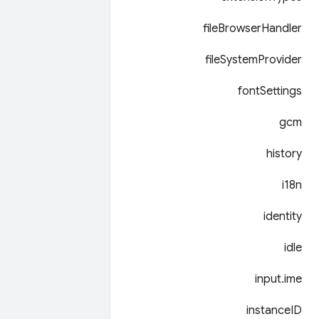
file
Browser
Handler
file
System
Provider
font
Settings
gcm
history
i18n
identity
idle
input
.
ime
instance
ID