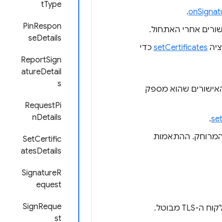
tType
.
onSignat
PinRespon
ורים אחרי האתחול.
seDetails
ציה
setCertificates
כדי
ReportSign
atureDetail
s
האישורים שהוא מספק
RequestPi
nDetails
.
set
המרוחק. ההתאמות
SetCertific
atesDetails
SignatureR
equest
SignReque
 מבוטל.
st