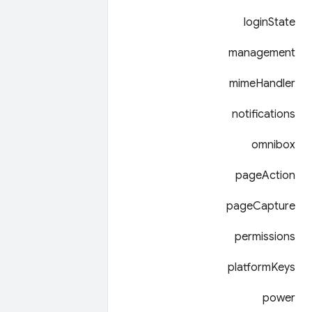
login
State
management
mime
Handler
notifications
omnibox
page
Action
page
Capture
permissions
platform
Keys
power