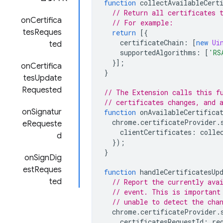
function
collectAvailableCert
// Return all certificates 
onCertifica
// For example:
tesReques
return
[{
certificateChain
:
[
new
Ui
ted
supportedAlgorithms
:
[
'RS
}];
onCertifica
}
tesUpdate
Requested
// The Extension calls this f
// certificates changes, and 
onSignatur
function
onAvailableCertifica
chrome
.
certificateProvider
.
eRequeste
clientCertificates
:
colle
d
});
}
onSignDig
estReques
function
handleCertificatesUp
ted
// Report the currently ava
// event. This is important
// unable to detect the cha
chrome
.
certificateProvider
.
certificatesRequestId
:
re