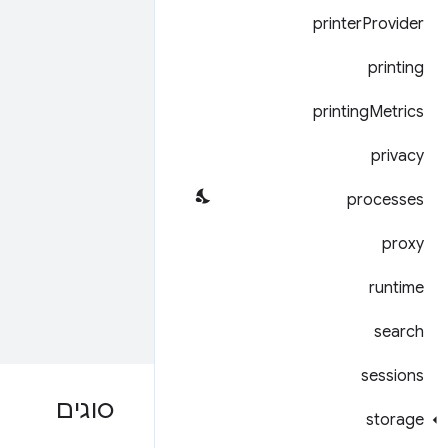
printer
Provider
printing
printing
Metrics
privacy
processes
proxy
runtime
search
sessions
סוגים
storage