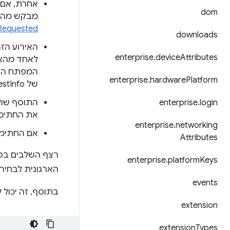
אחרת, אם 
dom
מבקש מהתוסף ל
Requested
downloads
האירוע הזה
enterprise
.
device
Attributes
לאחד מהאיש
המפתח הפרט
enterprise
.
hardware
Platform
של DigestInfo לפני החתימה בפועל, וריפוד של התוצאה.
login
.
enterprise
התוסף שול
את החתימה
enterprise
.
networking
אם החתימה 
Attributes
רצף השלבים בפו
enterprise
.
platform
Keys
הארגונית לבחיר
events
בתוסף, זה יכול 
extension
extension
Types