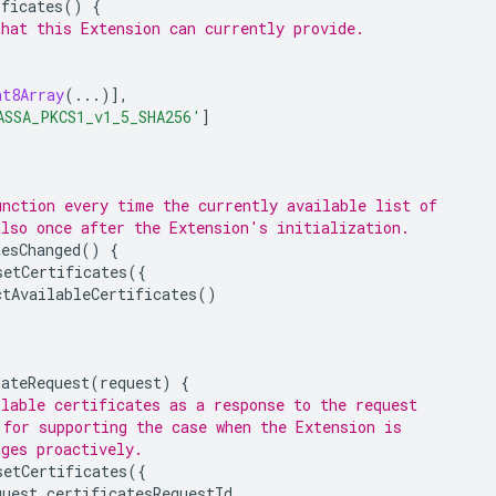
ificates
()
{
that this Extension can currently provide.
nt8Array
(...)],
ASSA_PKCS1_v1_5_SHA256'
]
unction every time the currently available list of
also once after the Extension's initialization.
tesChanged
()
{
setCertificates
({
ctAvailableCertificates
()
dateRequest
(
request
)
{
ilable certificates as a response to the request
 for supporting the case when the Extension is
nges proactively.
setCertificates
({
quest
.
certificatesRequestId
,