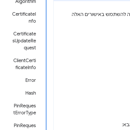
Algorithm
CertificateI
מה יכולה להשתמש באישורים האלה
nfo
Certificate
sUpdateRe
quest
ClientCerti
ficateInfo
Error
Hash
PinReques
tErrorType
PinReques