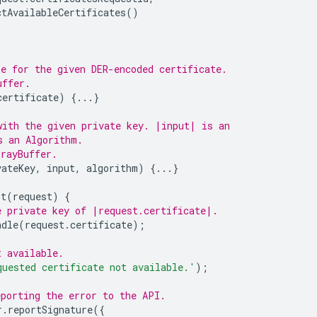
ctAvailableCertificates
()
le for the given DER-encoded certificate.
uffer.
certificate
)
{...}
with the given private key. |input| is an
s an Algorithm.
rrayBuffer.
vateKey
,
input
,
algorithm
)
{...}
st
(
request
)
{
e private key of |request.certificate|.
ndle
(
request
.
certificate
);
t available.
quested certificate not available.'
);
eporting the error to the API.
r
.
reportSignature
({