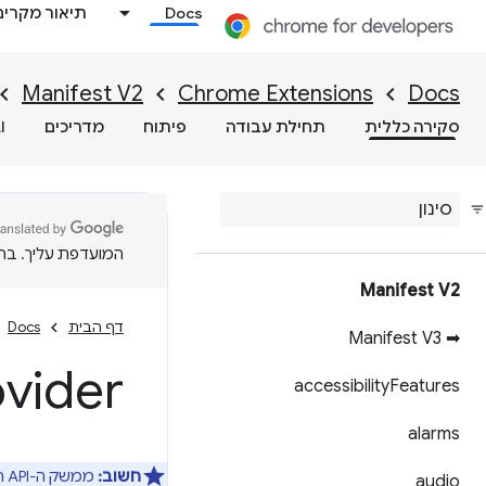
Docs
תיאור מקרים
Manifest V2
Chrome Extensions
Docs
סקירה כללית
תחילת עבודה
פיתוח
מדריכים
I
המועדפת עליך. בתרג
Manifest V2
דף הבית
Docs
➡ Manifest V3
ovider
accessibility
Features
alarms
חשוב:
ממשק ה-API הזה פועל
audio