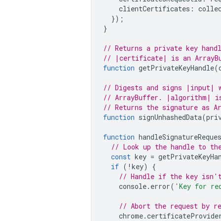
clientCertificates
:
colle
});
}
// Returns a private key hand
// |certificate| is an ArrayB
function
getPrivateKeyHandle
(
// Digests and signs |input| 
// ArrayBuffer. |algorithm| i
// Returns the signature as A
function
signUnhashedData
(
pri
function
handleSignatureReque
// Look up the handle to th
const
key
=
getPrivateKeyHa
if
(
!
key
)
{
// Handle if the key isn'
console
.
error
(
'Key for re
// Abort the request by r
chrome
.
certificateProvide