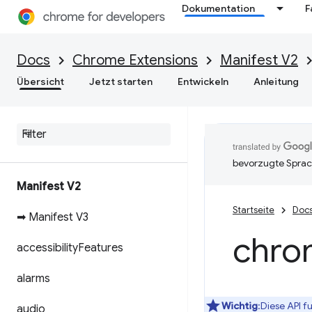
Dokumentation
F
Docs
Chrome Extensions
Manifest V2
Übersicht
Jetzt starten
Entwickeln
Anleitung
bevorzugte Sprac
Manifest V2
Startseite
Doc
➡ Manifest V3
chro
accessibility
Features
alarms
Wichtig
:Diese API f
audio