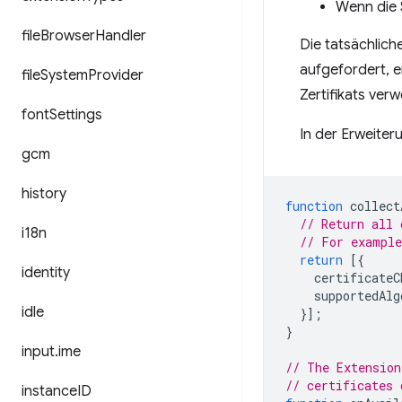
Wenn die 
file
Browser
Handler
Die tatsächlich
aufgefordert, e
file
System
Provider
Zertifikats ver
font
Settings
In der Erweiter
gcm
history
function
collect
// Return all 
i18n
// For exampl
return
[{
identity
certificateC
supportedAlg
idle
}];
}
input
.
ime
// The Extension
// certificates 
instance
ID