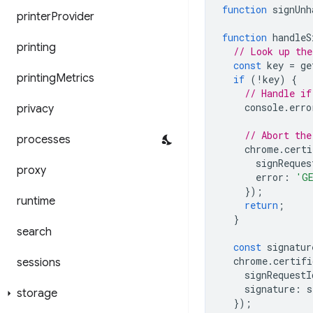
function
signUnh
printer
Provider
function
handleS
printing
// Look up the
const
key
=
ge
printing
Metrics
if
(
!
key
)
{
// Handle if
console
.
erro
privacy
// Abort the
processes
chrome
.
certi
signReques
proxy
error
:
'GE
});
runtime
return
;
}
search
const
signatur
chrome
.
certifi
sessions
signRequestI
signature
:
s
storage
});