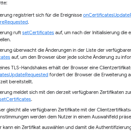
tte:
erung registriert sich für die Ereignisse
onCertificatesUpdat
ureRequested
.
terung ruft
setCertificates
auf, um nach der Initialisierung die e
ellen.
terung überwacht die Änderungen in der Liste der verfügbaren 
cates
auf, um den Browser über jede solche Änderung zu info
ines TLS-Handshakes erhält der Browser eine Clientzertifikat
icatesUpdateRequested
fordert der Browser die Erweiterung auf
zeit bereitstellt.
terung meldet sich mit den derzeit verfügbaren Zertifikaten 
setCertificates
.
r gleicht alle verfügbaren Zertifikate mit der Clientzertifik
instimmungen werden dem Nutzer in einem Auswahlfeld präsen
r kann ein Zertifikat auswählen und damit die Authentifizier