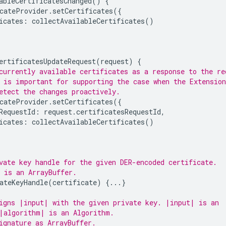
ableCertificatesChanged
()
{
cateProvider
.
setCertificates
({
icates
:
collectAvailableCertificates
()
ertificatesUpdateRequest
(
request
)
{
currently available certificates as a response to the re
 is important for supporting the case when the Extension
etect the changes proactively.
cateProvider
.
setCertificates
({
RequestId
:
request
.
certificatesRequestId
,
icates
:
collectAvailableCertificates
()
vate key handle for the given DER-encoded certificate.
 is an ArrayBuffer.
ateKeyHandle
(
certificate
)
{...}
igns |input| with the given private key. |input| is an
|algorithm| is an Algorithm.
ignature as ArrayBuffer.