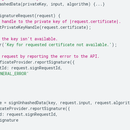
ashedData
(
privateKey
,
input
,
algorithm
)
{...}
ignatureRequest
(
request
)
{
 handle to the private key of |request.certificate|.
tPrivateKeyHandle
(
request
.
certificate
);
 the key isn't available.
r
(
'Key for requested certificate not available.'
);
 request by reporting the error to the API.
ficateProvider
.
reportSignature
({
tId
:
request
.
signRequestId
,
NERAL_ERROR'
e
=
signUnhashedData
(
key
,
request
.
input
,
request
.
algorit
cateProvider
.
reportSignature
({
d
:
request
.
signRequestId
,
ignature