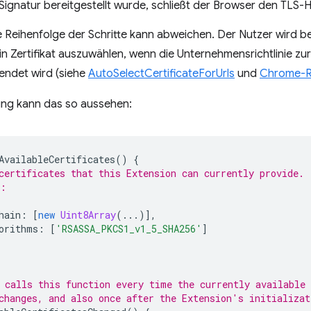
Signatur bereitgestellt wurde, schließt der Browser den TLS
e Reihenfolge der Schritte kann abweichen. Der Nutzer wird be
in Zertifikat auszuwählen, wenn die Unternehmensrichtlinie z
wendet wird (siehe
AutoSelectCertificateForUrls
und
Chrome-Ri
ung kann das so aussehen:
AvailableCertificates
()
{
certificates that this Extension can currently provide.
e:
hain
:
[
new
Uint8Array
(...)],
orithms
:
[
'RSASSA_PKCS1_v1_5_SHA256'
]
 calls this function every time the currently available 
changes, and also once after the Extension's initializat