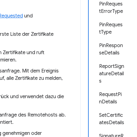
PinReques
tErrorType
eRequested
und
PinReques
tType
rste Liste der Zertifikate
PinRespon
Zertifikate und ruft
seDetails
rmieren.
ReportSign
sanfrage. Mit dem Ereignis
atureDetail
, alle Zertifikate zu melden,
s
RequestPi
zurück und verwendet dazu die
nDetails
atsanfrage des Remotehosts ab.
SetCertific
tiert.
atesDetails
ung genehmigen oder
SignatureR