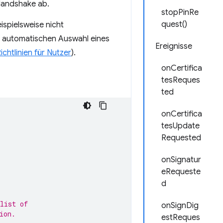
-Handshake ab.
stopPinRe
quest()
ispielsweise nicht
ur automatischen Auswahl eines
Ereignisse
chtlinien für Nutzer
).
onCertifica
tesReques
ted
onCertifica
tesUpdate
Requested
onSignatur
eRequeste
d
list of
onSignDig
ion.
estReques