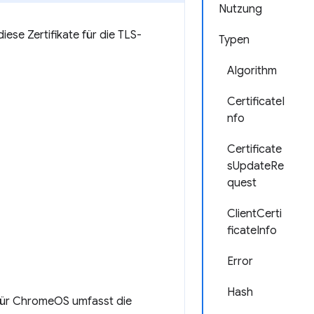
Nutzung
iese Zertifikate für die TLS-
Typen
Algorithm
CertificateI
nfo
Certificate
sUpdateRe
quest
ClientCerti
ficateInfo
Error
Hash
n für ChromeOS umfasst die