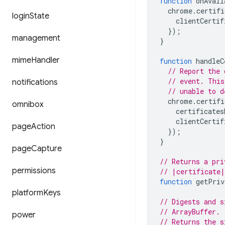
function
onAvail
chrome
.
certifi
login
State
clientCertif
});
management
}
mime
Handler
function
handleC
// Report the 
// event. This
notifications
// unable to d
chrome
.
certifi
omnibox
certificates
clientCertif
page
Action
});
}
page
Capture
// Returns a pri
permissions
// |certificate|
function
getPriv
platform
Keys
// Digests and s
// ArrayBuffer. 
power
// Returns the s