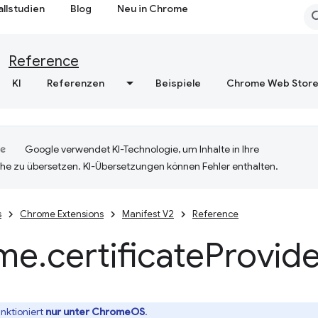
allstudien
Blog
Neu in Chrome
Reference
KI
Referenzen
Beispiele
Chrome Web Stor
Google verwendet KI-Technologie, um Inhalte in Ihre
he zu übersetzen. KI-Übersetzungen können Fehler enthalten.
s
Chrome Extensions
Manifest V2
Reference
me
.
certificate
Provide
unktioniert
nur unter ChromeOS
.