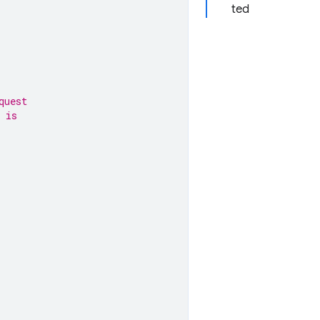
ted
quest
 is