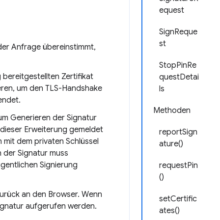
equest
SignReque
st
 der Anfrage übereinstimmt,
StopPinRe
bereitgestellten Zertifikat
questDetai
nieren, um den TLS-Handshake
ls
endet.
Methoden
zum Generieren der Signatur
n dieser Erweiterung gemeldet
reportSign
 mit dem privaten Schlüssel
ature()
en der Signatur muss
igentlichen Signierung
requestPin
()
urück an den Browser. Wenn
setCertific
ignatur aufgerufen werden.
ates()