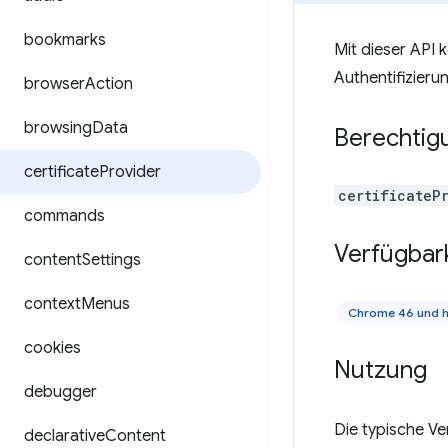
bookmarks
Mit dieser API k
Authentifizier
browser
Action
browsing
Data
Berechtig
certificate
Provider
certificateP
commands
Verfügbar
content
Settings
context
Menus
Chrome 46 und 
cookies
Nutzung
debugger
Die typische Ve
declarative
Content