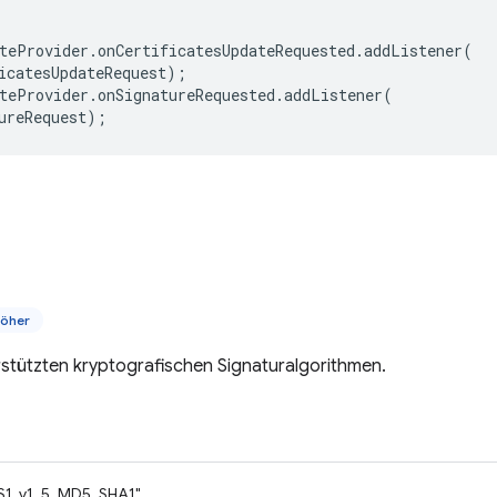
teProvider
.
onCertificatesUpdateRequested
.
addListener
(
icatesUpdateRequest
);
teProvider
.
onSignatureRequested
.
addListener
(
ureRequest
);
höher
stützten kryptografischen Signaturalgorithmen.
S1_v1_5_MD5_SHA1"