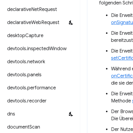
folgenden Schri
declarative
Net
Request
Die Erweit
declarative
Web
Request
onSignat
Die Erwei
desktop
Capture
bereitzust
devtools
.
inspected
Window
Die Erwei
setCertifi
devtools
.
network
Während e
devtools
.
panels
onCertif
die sie der
devtools
.
performance
Die Erwei
devtools
.
recorder
Methode
Der Browse
dns
Die Übere
document
Scan
Der Nutze