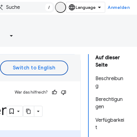
/
Anmelden
e
Auf dieser
Seite
Beschreibun
g
War das hilfreich?
Berechtigun
r
gen
Verfügbarkei
t