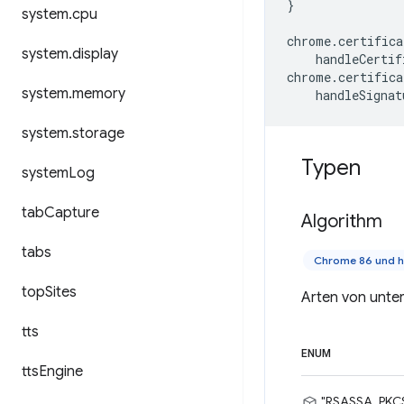
}
system
.
cpu
chrome
.
certifica
system
.
display
handleCertif
chrome
.
certifica
system
.
memory
handleSignat
system
.
storage
Typen
system
Log
tab
Capture
Algorithm
tabs
Chrome 86 und 
top
Sites
Arten von unter
tts
ENUM
tts
Engine
"RSASSA_PKC