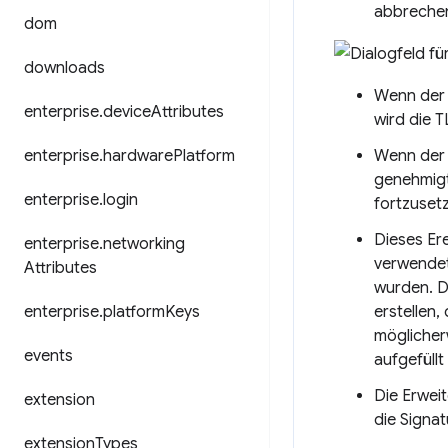
abbreche
dom
downloads
Wenn der N
enterprise
.
device
Attributes
wird die 
enterprise
.
hardware
Platform
Wenn der N
genehmigt
enterprise
.
login
fortzuset
Dieses Er
enterprise
.
networking
verwendet
Attributes
wurden. D
enterprise
.
platform
Keys
erstellen,
möglicherw
events
aufgefüllt
Die Erwei
extension
die Signa
extension
Types