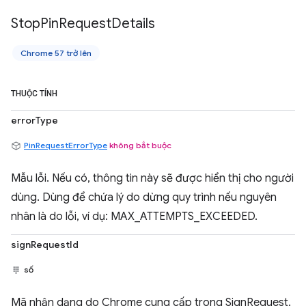
Stop
Pin
Request
Details
Chrome 57 trở lên
THUỘC TÍNH
errorType
PinRequestErrorType
không bắt buộc
Mẫu lỗi. Nếu có, thông tin này sẽ được hiển thị cho người
dùng. Dùng để chứa lý do dừng quy trình nếu nguyên
nhân là do lỗi, ví dụ: MAX_ATTEMPTS_EXCEEDED.
signRequestId
số
Mã nhận dạng do Chrome cung cấp trong SignRequest.