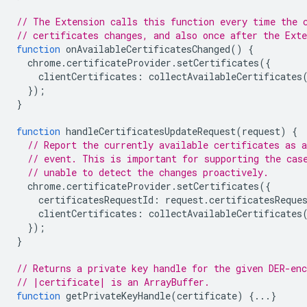
// The Extension calls this function every time the 
// certificates changes, and also once after the Ext
function
onAvailableCertificatesChanged
()
{
chrome
.
certificateProvider
.
setCertificates
({
clientCertificates
:
collectAvailableCertificates
});
}
function
handleCertificatesUpdateRequest
(
request
)
{
// Report the currently available certificates as a
// event. This is important for supporting the cas
// unable to detect the changes proactively.
chrome
.
certificateProvider
.
setCertificates
({
certificatesRequestId
:
request
.
certificatesReque
clientCertificates
:
collectAvailableCertificates
});
}
// Returns a private key handle for the given DER-enc
// |certificate| is an ArrayBuffer.
function
getPrivateKeyHandle
(
certificate
)
{...}