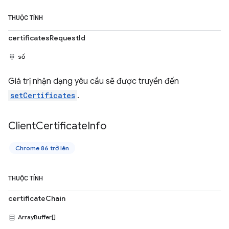
THUỘC TÍNH
certificatesRequestId
số
Giá trị nhận dạng yêu cầu sẽ được truyền đến
setCertificates
.
Client
Certificate
Info
Chrome 86 trở lên
THUỘC TÍNH
certificateChain
ArrayBuffer[]