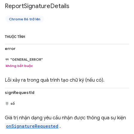
Report
Signature
Details
Chrome 86 trở lên
THUỘC TÍNH
error
"GENERAL_ERROR"
không bắt buộc
Lỗi xảy ra trong quá trình tạo chữ ký (nếu có).
signRequestId
số
Giá trị nhận dạng yêu cầu nhận được thông qua sự kiện
onSignatureRequested
.