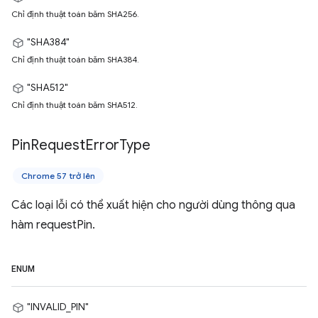
Chỉ định thuật toán băm SHA256.
"SHA384"
Chỉ định thuật toán băm SHA384.
"SHA512"
Chỉ định thuật toán băm SHA512.
Pin
Request
Error
Type
Chrome 57 trở lên
Các loại lỗi có thể xuất hiện cho người dùng thông qua
hàm requestPin.
ENUM
"INVALID_PIN"