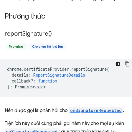
Phương thức
report
Signature(
)
Promise
Chrome 86 trở lên
chrome
.
certificateProvider
.
reportSignature
(
details
:
ReportSignatureDetails
,
callback?
:
function
,
)
:
Promise<void>
Nên được gọi là phản hồi cho
onSignatureRequested
.
Tiện ích này cuối cùng phải gọi hàm này cho mọi sự kiện
onSignatureRequested
; quá trình triển khai API sẽ