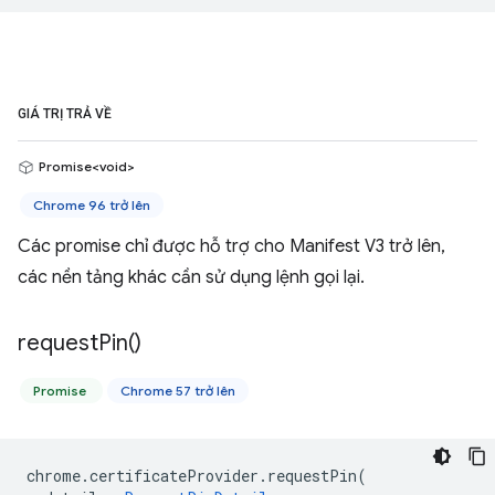
GIÁ TRỊ TRẢ VỀ
Promise<void>
Chrome 96 trở lên
Các promise chỉ được hỗ trợ cho Manifest V3 trở lên,
các nền tảng khác cần sử dụng lệnh gọi lại.
request
Pin(
)
Promise
Chrome 57 trở lên
chrome
.
certificateProvider
.
requestPin
(