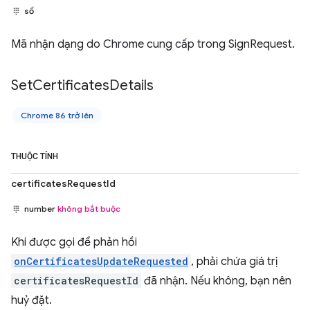
số
Mã nhận dạng do Chrome cung cấp trong SignRequest.
Set
Certificates
Details
Chrome 86 trở lên
THUỘC TÍNH
certificatesRequestId
number
không bắt buộc
Khi được gọi để phản hồi
onCertificatesUpdateRequested
, phải chứa giá trị
certificatesRequestId
đã nhận. Nếu không, bạn nên
huỷ đặt.