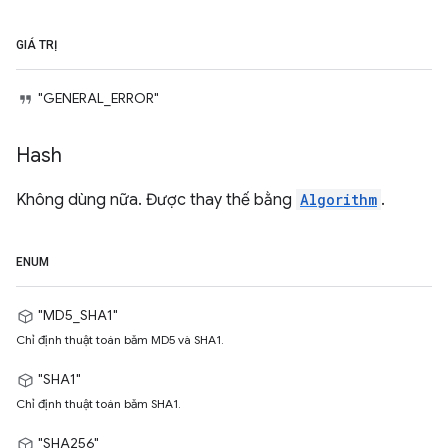
GIÁ TRỊ
"GENERAL_ERROR"
Hash
Không dùng nữa. Được thay thế bằng
Algorithm
.
ENUM
"MD5_SHA1"
Chỉ định thuật toán băm MD5 và SHA1.
"SHA1"
Chỉ định thuật toán băm SHA1.
"SHA256"