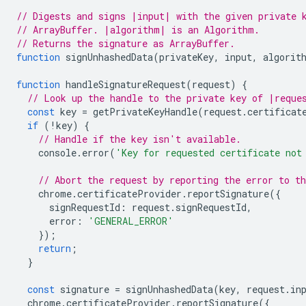
// Digests and signs |input| with the given private 
// ArrayBuffer. |algorithm| is an Algorithm.
// Returns the signature as ArrayBuffer.
function
signUnhashedData
(
privateKey
,
input
,
algorit
function
handleSignatureRequest
(
request
)
{
// Look up the handle to the private key of |reque
const
key
=
getPrivateKeyHandle
(
request
.
certificat
if
(
!
key
)
{
// Handle if the key isn't available.
console
.
error
(
'Key for requested certificate not
// Abort the request by reporting the error to t
chrome
.
certificateProvider
.
reportSignature
({
signRequestId
:
request
.
signRequestId
,
error
:
'GENERAL_ERROR'
});
return
;
}
const
signature
=
signUnhashedData
(
key
,
request
.
in
chrome
.
certificateProvider
.
reportSignature
({