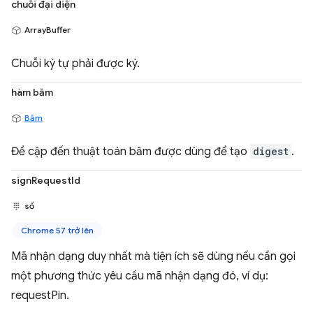
chuỗi đại diện
ArrayBuffer
Chuỗi ký tự phải được ký.
hàm băm
Băm
Đề cập đến thuật toán băm được dùng để tạo
digest
.
signRequestId
số
Chrome 57 trở lên
Mã nhận dạng duy nhất mà tiện ích sẽ dùng nếu cần gọi
một phương thức yêu cầu mã nhận dạng đó, ví dụ:
requestPin.