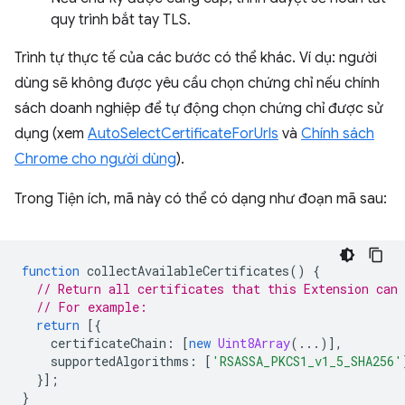
quy trình bắt tay TLS.
Trình tự thực tế của các bước có thể khác. Ví dụ: người
dùng sẽ không được yêu cầu chọn chứng chỉ nếu chính
sách doanh nghiệp để tự động chọn chứng chỉ được sử
dụng (xem
AutoSelectCertificateForUrls
và
Chính sách
Chrome cho người dùng
).
Trong Tiện ích, mã này có thể có dạng như đoạn mã sau:
function
collectAvailableCertificates
()
{
// Return all certificates that this Extension can 
// For example:
return
[{
certificateChain
:
[
new
Uint8Array
(...)],
supportedAlgorithms
:
[
'RSASSA_PKCS1_v1_5_SHA256'
}];
}