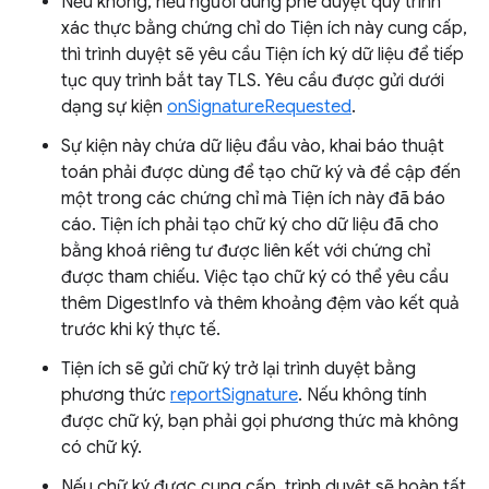
Nếu không, nếu người dùng phê duyệt quy trình
xác thực bằng chứng chỉ do Tiện ích này cung cấp,
thì trình duyệt sẽ yêu cầu Tiện ích ký dữ liệu để tiếp
tục quy trình bắt tay TLS. Yêu cầu được gửi dưới
dạng sự kiện
onSignatureRequested
.
Sự kiện này chứa dữ liệu đầu vào, khai báo thuật
toán phải được dùng để tạo chữ ký và đề cập đến
một trong các chứng chỉ mà Tiện ích này đã báo
cáo. Tiện ích phải tạo chữ ký cho dữ liệu đã cho
bằng khoá riêng tư được liên kết với chứng chỉ
được tham chiếu. Việc tạo chữ ký có thể yêu cầu
thêm DigestInfo và thêm khoảng đệm vào kết quả
trước khi ký thực tế.
Tiện ích sẽ gửi chữ ký trở lại trình duyệt bằng
phương thức
reportSignature
. Nếu không tính
được chữ ký, bạn phải gọi phương thức mà không
có chữ ký.
Nếu chữ ký được cung cấp, trình duyệt sẽ hoàn tất