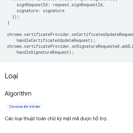
signRequestId
:
request
.
signRequestId
,
signature
:
signature
});
}
chrome
.
certificateProvider
.
onCertificatesUpdateReque
handleCertificatesUpdateRequest
);
chrome
.
certificateProvider
.
onSignatureRequested
.
addL
handleSignatureRequest
);
Loại
Algorithm
Chrome 86 trở lên
Các loại thuật toán chữ ký mật mã được hỗ trợ.