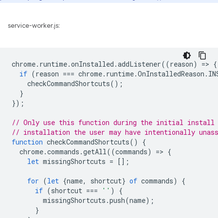
service-worker.js:
chrome
.
runtime
.
onInstalled
.
addListener
((
reason
)
=
>
{
if
(
reason
===
chrome
.
runtime
.
OnInstalledReason
.
IN
checkCommandShortcuts
();
}
});
// Only use this function during the initial install
// installation the user may have intentionally unas
function
checkCommandShortcuts
()
{
chrome
.
commands
.
getAll
((
commands
)
=
>
{
let
missingShortcuts
=
[];
for
(
let
{
name
,
shortcut
}
of
commands
)
{
if
(
shortcut
===
''
)
{
missingShortcuts
.
push
(
name
);
}