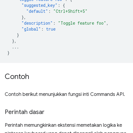
"suggested_key"
:
{
"default"
:
"Ctrl+Shift+5"
},
"description"
:
"Toggle feature foo"
,
"global"
:
true
}
},
...
}
Contoh
Contoh berikut menunjukkan fungsi inti Commands API.
Perintah dasar
Perintah memungkinkan ekstensi memetakan logika ke