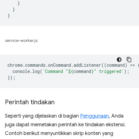
}
}
}
service-worker.js:
chrome
.
commands
.
onCommand
.
addListener
((
command
)
=
>
console
.
log
(
`Command "
${
command
}
" triggered`
);
});
Perintah tindakan
Seperti yang dijelaskan di bagian
Penggunaan
, Anda
juga dapat memetakan perintah ke tindakan ekstensi.
Contoh berikut menyuntikkan skrip konten yang