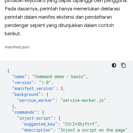
pintasan keyboard yang dapat dipanggil oleh pengguna.
Pada dasarnya, perintah hanya memerlukan deklarasi
perintah dalam manifes ekstensi dan pendaftaran
pendengar seperti yang ditunjukkan dalam contoh
berikut.
manifest.json:
{
"name"
:
"Command demo - basic"
,
"version"
:
"1.0"
,
"manifest_version"
:
3
,
"background"
:
{
"service_worker"
:
"service-worker.js"
},
"commands"
:
{
"inject-script"
:
{
"suggested_key"
:
"Ctrl+Shift+Y"
,
"description"
:
"Inject a script on the page"