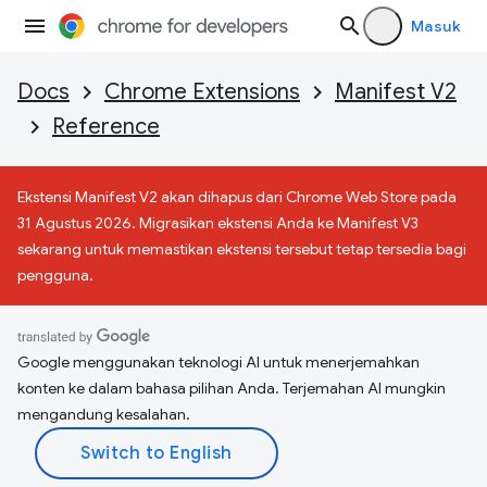
Masuk
Docs
Chrome Extensions
Manifest V2
Reference
Ekstensi Manifest V2 akan dihapus dari Chrome Web Store pada
31 Agustus 2026. Migrasikan ekstensi Anda ke Manifest V3
sekarang untuk memastikan ekstensi tersebut tetap tersedia bagi
pengguna.
Google menggunakan teknologi AI untuk menerjemahkan
konten ke dalam bahasa pilihan Anda. Terjemahan AI mungkin
mengandung kesalahan.