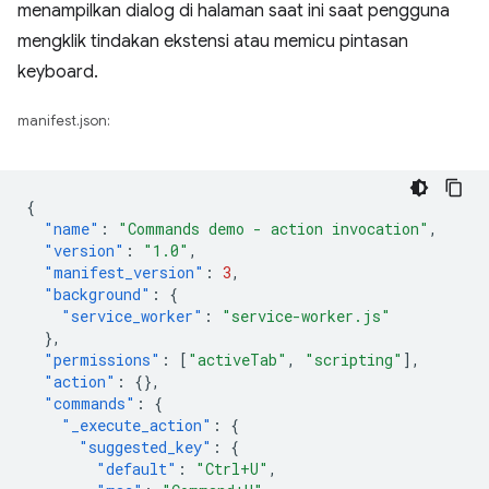
menampilkan dialog di halaman saat ini saat pengguna
mengklik tindakan ekstensi atau memicu pintasan
keyboard.
manifest.json:
{
"name"
:
"Commands demo - action invocation"
,
"version"
:
"1.0"
,
"manifest_version"
:
3
,
"background"
:
{
"service_worker"
:
"service-worker.js"
},
"permissions"
:
[
"activeTab"
,
"scripting"
],
"action"
:
{},
"commands"
:
{
"_execute_action"
:
{
"suggested_key"
:
{
"default"
:
"Ctrl+U"
,