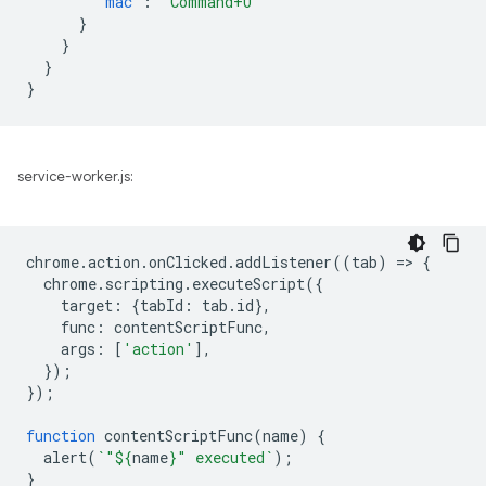
"mac"
:
"Command+U"
}
}
}
}
service-worker.js:
chrome
.
action
.
onClicked
.
addListener
((
tab
)
=
>
{
chrome
.
scripting
.
executeScript
({
target
:
{
tabId
:
tab
.
id
},
func
:
contentScriptFunc
,
args
:
[
'action'
],
});
});
function
contentScriptFunc
(
name
)
{
alert
(
`"
${
name
}
" executed`
);
}