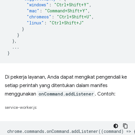
"windows"
:
"Ctrl+Shift+Y"
,
"mac"
:
"Command+Shift+Y"
,
"chromeos"
:
"Ctrl+Shift+U"
,
"linux"
:
"Ctrl+Shift+J"
}
}
},
...
}
Di pekerja layanan, Anda dapat mengikat pengendali ke
setiap perintah yang ditentukan dalam manifes
menggunakan
onCommand.addListener
. Contoh:
service-worker.js:
chrome
.
commands
.
onCommand
.
addListener
((
command
)
=
>