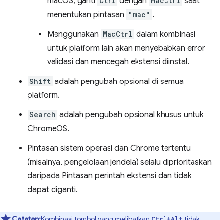
macOS, ganti
Ctrl
dengan
MacCtrl
saat
menentukan pintasan
"mac"
.
Menggunakan
MacCtrl
dalam kombinasi
untuk platform lain akan menyebabkan error
validasi dan mencegah ekstensi diinstal.
Shift
adalah pengubah opsional di semua
platform.
Search
adalah pengubah opsional khusus untuk
ChromeOS.
Pintasan sistem operasi dan Chrome tertentu
(misalnya, pengelolaan jendela) selalu diprioritaskan
daripada Pintasan perintah ekstensi dan tidak
dapat diganti.
Catatan:
Kombinasi tombol yang melibatkan
tidak
Ctrl+Alt