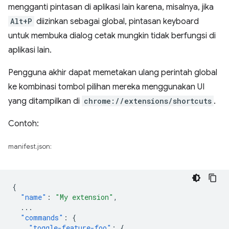
mengganti pintasan di aplikasi lain karena, misalnya, jika
Alt+P
diizinkan sebagai global, pintasan keyboard
untuk membuka dialog cetak mungkin tidak berfungsi di
aplikasi lain.
Pengguna akhir dapat memetakan ulang perintah global
ke kombinasi tombol pilihan mereka menggunakan UI
yang ditampilkan di
chrome://extensions/shortcuts
.
Contoh:
manifest.json:
{
"name"
:
"My extension"
,
...
"commands"
:
{
"toggle-feature-foo"
:
{