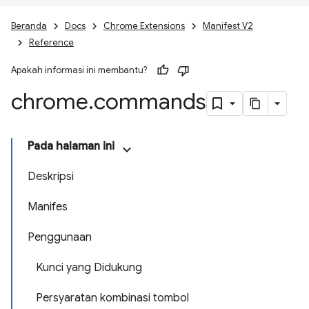
Beranda
Docs
Chrome Extensions
Manifest V2
Reference
Apakah informasi ini membantu?
chrome
.
commands
Pada halaman ini
Deskripsi
Manifes
Penggunaan
Kunci yang Didukung
Persyaratan kombinasi tombol