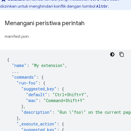
diizinkan untuk menghindari konflik dengan tombol
.
AltGr
Menangani peristiwa perintah
manifest.json:
{
"name"
:
"My extension"
,
...
"commands"
:
{
"run-foo"
:
{
"suggested_key"
:
{
"default"
:
"Ctrl+Shift+Y"
,
"mac"
:
"Command+Shift+Y"
},
"description"
:
"Run \"foo\" on the current pag
},
"_execute_action"
:
{
"suggested_key"
:
{