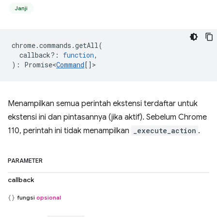
Janji
chrome
.
commands
.
getAll
(
callback?
:
function
,
)
:
Promise<
Command
[]
>
Menampilkan semua perintah ekstensi terdaftar untuk
ekstensi ini dan pintasannya (jika aktif). Sebelum Chrome
110, perintah ini tidak menampilkan
_execute_action
.
PARAMETER
callback
fungsi
opsional