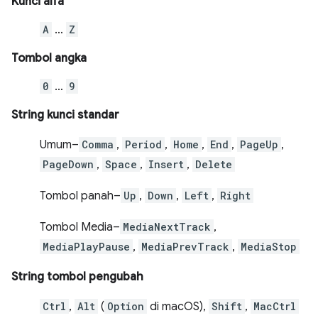
Kunci alfa
A
…
Z
Tombol angka
0
…
9
String kunci standar
Umum–
Comma
,
Period
,
Home
,
End
,
PageUp
,
PageDown
,
Space
,
Insert
,
Delete
Tombol panah–
Up
,
Down
,
Left
,
Right
Tombol Media–
MediaNextTrack
,
MediaPlayPause
,
MediaPrevTrack
,
MediaStop
String tombol pengubah
Ctrl
,
Alt
(
Option
di macOS),
Shift
,
MacCtrl