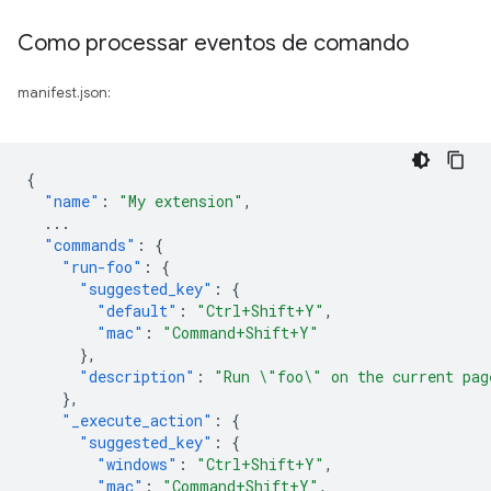
Como processar eventos de comando
manifest.json:
{
"name"
:
"My extension"
,
...
"commands"
:
{
"run-foo"
:
{
"suggested_key"
:
{
"default"
:
"Ctrl+Shift+Y"
,
"mac"
:
"Command+Shift+Y"
},
"description"
:
"Run \"foo\" on the current pag
},
"_execute_action"
:
{
"suggested_key"
:
{
"windows"
:
"Ctrl+Shift+Y"
,
"mac"
:
"Command+Shift+Y"
,