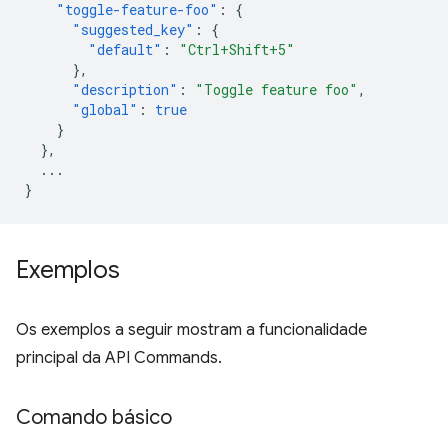
"toggle-feature-foo"
:
{
"suggested_key"
:
{
"default"
:
"Ctrl+Shift+5"
},
"description"
:
"Toggle feature foo"
,
"global"
:
true
}
},
...
}
Exemplos
Os exemplos a seguir mostram a funcionalidade
principal da API Commands.
Comando básico