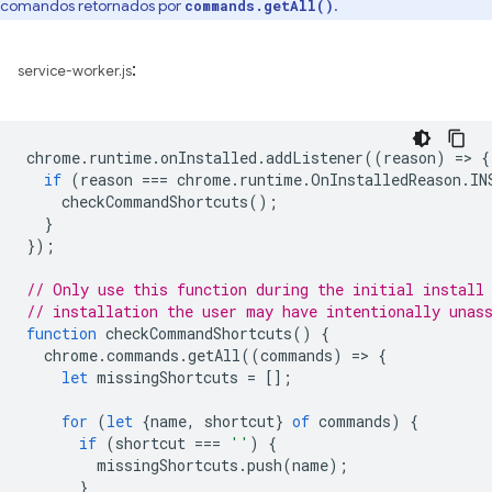
comandos retornados por
.
commands.getAll()
:
service-worker.js
chrome
.
runtime
.
onInstalled
.
addListener
((
reason
)
=
>
{
if
(
reason
===
chrome
.
runtime
.
OnInstalledReason
.
IN
checkCommandShortcuts
();
}
});
// Only use this function during the initial install
// installation the user may have intentionally unas
function
checkCommandShortcuts
()
{
chrome
.
commands
.
getAll
((
commands
)
=
>
{
let
missingShortcuts
=
[];
for
(
let
{
name
,
shortcut
}
of
commands
)
{
if
(
shortcut
===
''
)
{
missingShortcuts
.
push
(
name
);
}