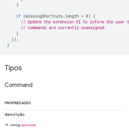
}
if
(
missingShortcuts
.
length
 > 
0
)
{
// Update the extension UI to inform the user 
// commands are currently unassigned.
}
});
}
Tipos
Command
PROPRIEDADES
descrição
string
opcional