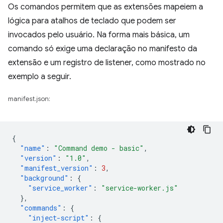
Os comandos permitem que as extensões mapeiem a
lógica para atalhos de teclado que podem ser
invocados pelo usuário. Na forma mais básica, um
comando só exige uma declaração no manifesto da
extensão e um registro de listener, como mostrado no
exemplo a seguir.
manifest.json:
{
"name"
:
"Command demo - basic"
,
"version"
:
"1.0"
,
"manifest_version"
:
3
,
"background"
:
{
"service_worker"
:
"service-worker.js"
},
"commands"
:
{
"inject-script"
:
{