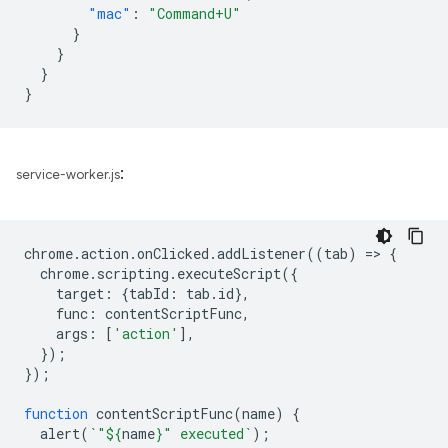
"mac"
:
"Command+U"
}
}
}
}
:
service-worker.js
chrome
.
action
.
onClicked
.
addListener
((
tab
)
=
>
{
chrome
.
scripting
.
executeScript
({
target
:
{
tabId
:
tab
.
id
},
func
:
contentScriptFunc
,
args
:
[
'action'
],
});
});
function
contentScriptFunc
(
name
)
{
alert
(
`"
${
name
}
" executed`
);