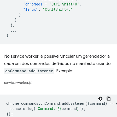
"chromeos"
:
"Ctrl+Shift+U"
,
"linux"
:
"Ctrl+Shift+J"
}
}
},
...
}
No service worker, é possível vincular um gerenciador a
cada um dos comandos definidos no manifesto usando
onCommand.addListener
. Exemplo:
:
service-worker.js
chrome
.
commands
.
onCommand
.
addListener
((
command
)
=
>
console
.
log
(
`Command: 
${
command
}
`
);
});