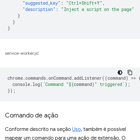
"suggested_key"
:
"Ctrl+Shift+Y"
,
"description"
:
"Inject a script on the page"
}
}
}
:
service-worker.js
chrome
.
commands
.
onCommand
.
addListener
((
command
)
=
>
console
.
log
(
`Command "
${
command
}
" triggered`
);
});
Comando de ação
Conforme descrito na seção
Uso
, também é possível
mapear um comando para uma ação de extensão. O