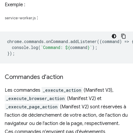
Exemple :
:
service-worker.js
chrome
.
commands
.
onCommand
.
addListener
((
command
)
=
>
console
.
log
(
`Command: 
${
command
}
`
);
});
Commandes d'action
Les commandes
_execute_action
(Manifest V3),
_execute_browser_action
(Manifest V2) et
_execute_page_action
(Manifest V2) sont réservées à
l'action de déclenchement de votre action, de l'action du
navigateur ou de l'action de la page, respectivement.
Ces commandes n'envoient pas d'événements