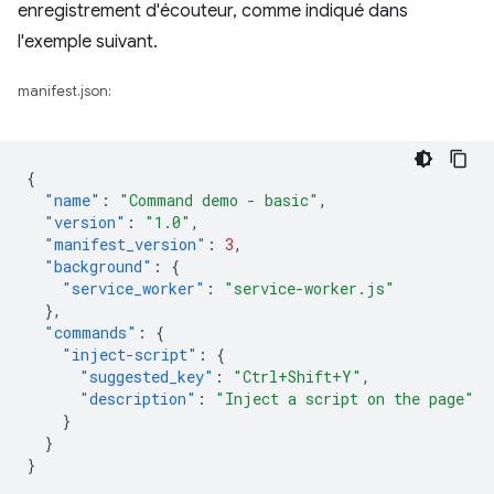
enregistrement d'écouteur, comme indiqué dans
l'exemple suivant.
manifest.json:
{
"name"
:
"Command demo - basic"
,
"version"
:
"1.0"
,
"manifest_version"
:
3
,
"background"
:
{
"service_worker"
:
"service-worker.js"
},
"commands"
:
{
"inject-script"
:
{
"suggested_key"
:
"Ctrl+Shift+Y"
,
"description"
:
"Inject a script on the page"
}
}
}