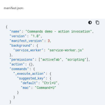
manifest.json:
{
"name"
:
"Commands demo - action invocation"
,
"version"
:
"1.0"
,
"manifest_version"
:
3
,
"background"
:
{
"service_worker"
:
"service-worker.js"
},
"permissions"
:
[
"activeTab"
,
"scripting"
],
"action"
:
{},
"commands"
:
{
"_execute_action"
:
{
"suggested_key"
:
{
"default"
:
"Ctrl+U"
,
"mac"
:
"Command+U"
}
}
}