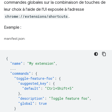
commandes globales sur la combinaison de touches de
leur choix à l'aide de l'UI exposée à l'adresse
chrome://extensions/shortcuts
.
Exemple :
manifest.json:
{
"name"
:
"My extension"
,
...
"commands"
:
{
"toggle-feature-foo"
:
{
"suggested_key"
:
{
"default"
:
"Ctrl+Shift+5"
},
"description"
:
"Toggle feature foo"
,
"global"
:
true
}