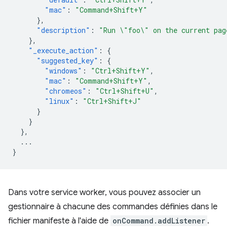
"mac"
:
"Command+Shift+Y"
},
"description"
:
"Run \"foo\" on the current pag
},
"_execute_action"
:
{
"suggested_key"
:
{
"windows"
:
"Ctrl+Shift+Y"
,
"mac"
:
"Command+Shift+Y"
,
"chromeos"
:
"Ctrl+Shift+U"
,
"linux"
:
"Ctrl+Shift+J"
}
}
},
...
}
Dans votre service worker, vous pouvez associer un
gestionnaire à chacune des commandes définies dans le
fichier manifeste à l'aide de
onCommand.addListener
.