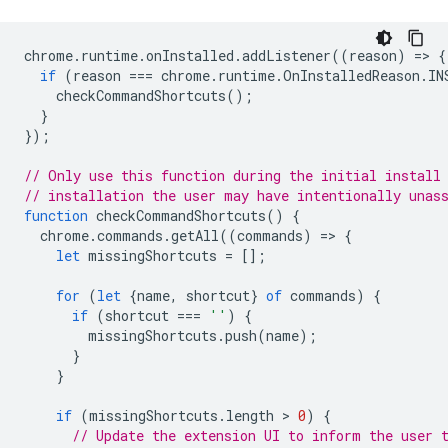
chrome
.
runtime
.
onInstalled
.
addListener
((
reason
)
=
>
{
if
(
reason
===
chrome
.
runtime
.
OnInstalledReason
.
IN
checkCommandShortcuts
();
}
});
// Only use this function during the initial install
// installation the user may have intentionally unas
function
checkCommandShortcuts
()
{
chrome
.
commands
.
getAll
((
commands
)
=
>
{
let
missingShortcuts
=
[];
for
(
let
{
name
,
shortcut
}
of
commands
)
{
if
(
shortcut
===
''
)
{
missingShortcuts
.
push
(
name
);
}
}
if
(
missingShortcuts
.
length
 > 
0
)
{
// Update the extension UI to inform the user 