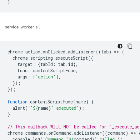
}
:
service-worker.js
chrome
.
action
.
onClicked
.
addListener
((
tab
)
=
>
{
chrome
.
scripting
.
executeScript
({
target
:
{
tabId
:
tab
.
id
},
func
:
contentScriptFunc
,
args
:
[
'action'
],
});
});
function
contentScriptFunc
(
name
)
{
alert
(
`"
${
name
}
" executed`
);
}
// This callback WILL NOT be called for "_execute_ac
chrome
.
commands
.
onCommand
.
addListener
((
command
)
=
>
console
.
log
(
`Command "
${
command
}
" called`
);