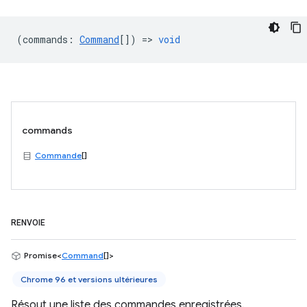
(
commands
:
Command
[]) =>
void
commands
Commande
[]
RENVOIE
Promise<
Command
[]>
Chrome 96 et versions ultérieures
Résout une liste des commandes enregistrées.