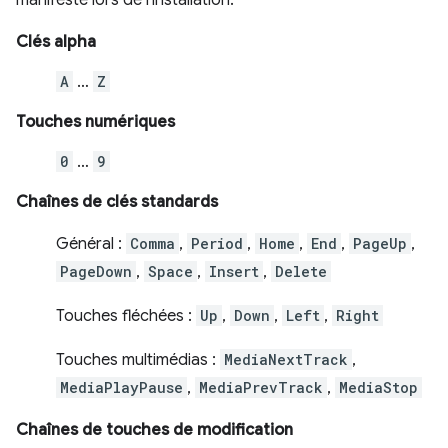
manifeste lors de l'installation.
Clés alpha
A
…
Z
Touches numériques
0
…
9
Chaînes de clés standards
Général :
Comma
,
Period
,
Home
,
End
,
PageUp
,
PageDown
,
Space
,
Insert
,
Delete
Touches fléchées :
Up
,
Down
,
Left
,
Right
Touches multimédias :
MediaNextTrack
,
MediaPlayPause
,
MediaPrevTrack
,
MediaStop
Chaînes de touches de modification