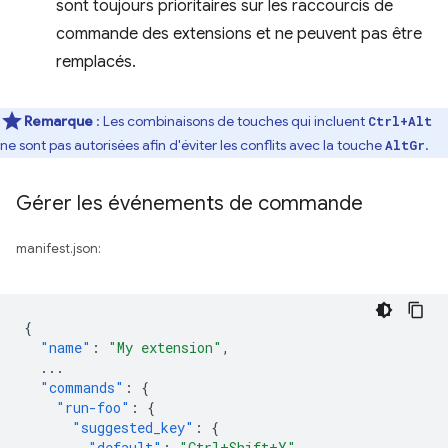
sont toujours prioritaires sur les raccourcis de
commande des extensions et ne peuvent pas être
remplacés.
Remarque
: Les combinaisons de touches qui incluent
Ctrl+Alt
ne sont pas autorisées afin d'éviter les conflits avec la touche
.
AltGr
Gérer les événements de commande
manifest.json:
{
"name"
:
"My extension"
,
...
"commands"
:
{
"run-foo"
:
{
"suggested_key"
:
{
"default"
:
"Ctrl+Shift+Y"
,