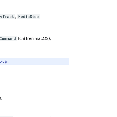
evTrack
,
MediaStop
Command
(chỉ trên macOS),
p cận.
n.