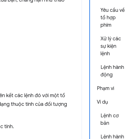
 của bạn, chẳng hạn như thao
Yêu cầu về
tổ hợp
phím
Xử lý các
sự kiện
lệnh
Lệnh hành
động
Phạm vi
ên kết các lệnh đó với một tổ
Ví dụ
dạng thuộc tính của đối tượng
Lệnh cơ
bản
c tính.
Lệnh hành