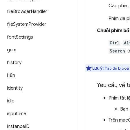
Các phím 
file
Browser
Handler
Phím đa p
file
System
Provider
Chuỗi phím bổ
font
Settings
Ctrl
,
Al
gcm
Search
(
history
Lưu ý:
đã bị xoá 
Tab
i18n
Yêu cầu về 
identity
Phím tắt l
idle
Bạn
input
.
ime
Trên mac
instance
ID