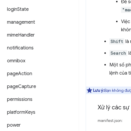
Để s
login
State
"ma
Việc
management
khôn
mime
Handler
Shift
là 
notifications
Search
l
omnibox
Một số ph
lệnh của t
page
Action
page
Capture
Lưu ý:
Bạn không đượ
permissions
Xử lý các sự 
platform
Keys
manifest.json:
power