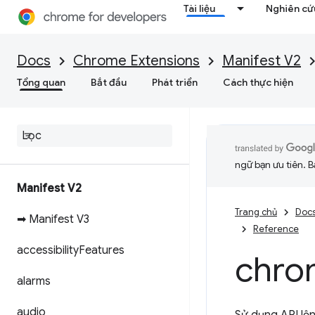
Tài liệu
Nghiên cứu
Docs
Chrome Extensions
Manifest V2
Tổng quan
Bắt đầu
Phát triển
Cách thực hiện
ngữ bạn ưu tiên. B
Manifest V2
Trang chủ
Doc
➡ Manifest V3
Reference
accessibility
Features
chro
alarms
audio