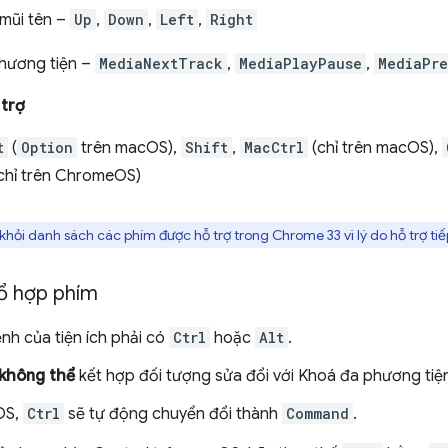
mũi tên –
Up
,
Down
,
Left
,
Right
hương tiện –
MediaNextTrack
,
MediaPlayPause
,
MediaPr
 trợ
t
(
Option
trên macOS),
Shift
,
MacCtrl
(chỉ trên macOS),
chỉ trên ChromeOS)
khỏi danh sách các phím được hỗ trợ trong Chrome 33 vì lý do hỗ trợ tiế
tổ hợp phím
ệnh của tiện ích phải có
Ctrl
hoặc
Alt
.
không thể
kết hợp đối tượng sửa đổi với Khoá đa phương tiệ
OS,
Ctrl
sẽ tự động chuyển đổi thành
Command
.