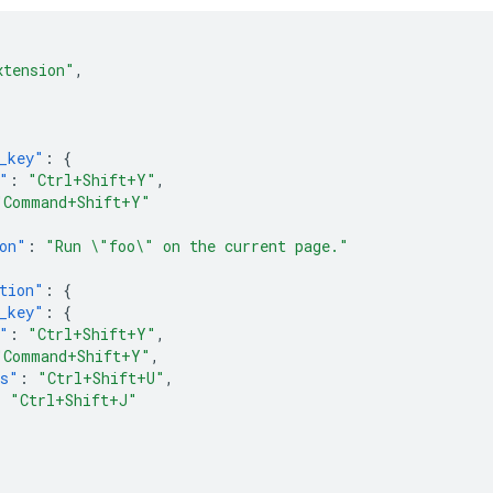
xtension"
,
{
_key"
:
{
"
:
"Ctrl+Shift+Y"
,
"Command+Shift+Y"
on"
:
"Run \"foo\" on the current page."
tion"
:
{
_key"
:
{
"
:
"Ctrl+Shift+Y"
,
"Command+Shift+Y"
,
os"
:
"Ctrl+Shift+U"
,
:
"Ctrl+Shift+J"