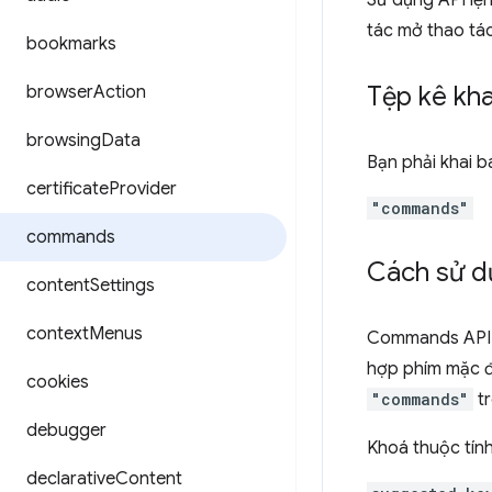
Sử dụng API lện
tác mở thao tác
bookmarks
Tệp kê kha
browser
Action
browsing
Data
Bạn phải khai 
certificate
Provider
"commands"
commands
Cách sử d
content
Settings
context
Menus
Commands API ch
hợp phím mặc đị
cookies
"commands"
t
debugger
Khoá thuộc tính
declarative
Content