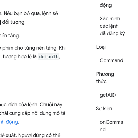
động
. Nếu bạn bỏ qua, lệnh sẽ
Xác minh
ị đối tượng.
các lệnh
đã đăng ký
nền tảng.
Loại
p phím cho từng nền tảng. Khi
i tượng hợp lệ là
default
,
Command
Phương
thức
getAll()
c đích của lệnh. Chuỗi này
Sự kiện
 phải cung cấp nội dung mô tả
nh động
.
onComma
nd
 đề xuất. Người dùng có thể