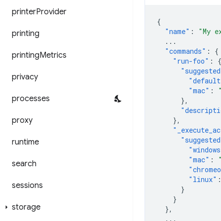
printer
Provider
{
"name"
:
"My e
printing
...
"commands"
:
{
printing
Metrics
"run-foo"
:
"suggested
privacy
"default
"mac"
:
processes
},
"descripti
proxy
},
"_execute_ac
"suggested
runtime
"windows
"mac"
:
search
"chrome
"linux"
sessions
}
}
storage
},
...