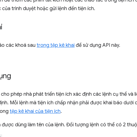
h để thêm các phím tắt kích hoạt các thao tác trong tiện ích
 của trình duyệt hoặc gửi lệnh đến tiện ích.
i
báo các khoá sau
trong tệp kê khai
để sử dụng API này.
ụng
o phép nhà phát triển tiện ích xác định các lệnh cụ thể và li
nh. Mỗi lệnh mà tiện ích chấp nhận phải được khai báo dưới 
rong
tệp kê khai của tiện ích
.
 được dùng làm tên của lệnh. Đối tượng lệnh có thể có 2 thuộ