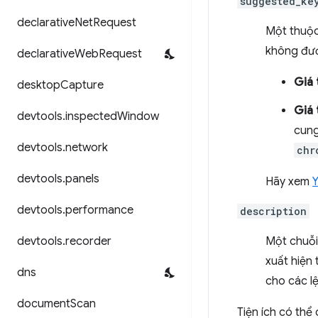
suggested_ke
declarative
Net
Request
Một thuộc
không được
declarative
Web
Request
Giá 
desktop
Capture
Giá 
devtools
.
inspected
Window
cung
devtools
.
network
chr
devtools
.
panels
Hãy xem
Y
devtools
.
performance
description
devtools
.
recorder
Một chuỗi
xuất hiện 
dns
cho các l
document
Scan
Tiện ích có thể