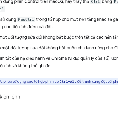
ử dụng phím Control trên macOS, hãy thay thế
Ctrl
bằng
M
c"
.
 sử dụng
MacCtrl
trong tổ hợp cho một nền tảng khác sẽ gây
g cho tiện ích được cài đặt.
một đối tượng sửa đổi không bắt buộc trên tất cả các nền tả
à một đối tượng sửa đổi không bắt buộc chỉ dành riêng cho
ím tắt của hệ điều hành và Chrome (ví dụ: quản lý cửa sổ) luô
iện ích và không thể ghi đè.
c phép sử dụng các tổ hợp phím có
để tránh xung đột với p
Ctrl+Alt
kiện lệnh