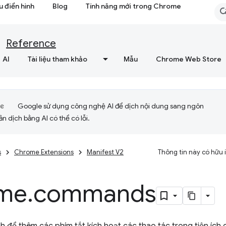
 điển hình
Blog
Tính năng mới trong Chrome
Reference
AI
Tài liệu tham khảo
Mẫu
Chrome Web Store
Google sử dụng công nghệ AI để dịch nội dung sang ngôn
ản dịch bằng AI có thể có lỗi.
s
Chrome Extensions
Manifest V2
Thông tin này có hữu
me
.
commands