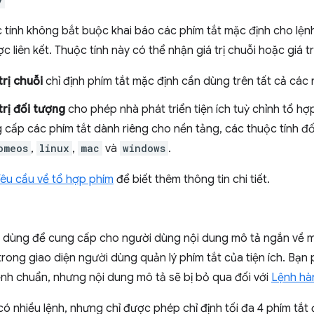
y
 tính không bắt buộc khai báo các phím tắt mặc định cho lệnh
 liên kết. Thuộc tính này có thể nhận giá trị chuỗi hoặc giá tr
trị chuỗi
chỉ định phím tắt mặc định cần dùng trên tất cả các 
trị đối tượng
cho phép nhà phát triển tiện ích tuỳ chỉnh tổ hợ
 cấp các phím tắt dành riêng cho nền tảng, các thuộc tính đố
omeos
,
linux
,
mac
và
windows
.
êu cầu về tổ hợp phím
để biết thêm thông tin chi tiết.
 dùng để cung cấp cho người dùng nội dung mô tả ngắn về mụ
trong giao diện người dùng quản lý phím tắt của tiện ích. Bạn
ệnh chuẩn, nhưng nội dung mô tả sẽ bị bỏ qua đối với
Lệnh hà
 có nhiều lệnh, nhưng chỉ được phép chỉ định tối đa 4 phím tắt