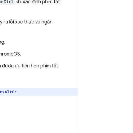
acCtrl
khi xác định phím tắt
 ra lỗi xác thực và ngăn
ng.
 ChromeOS.
n được ưu tiên hơn phím tắt
hím
.
AltGr