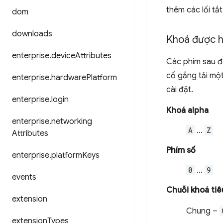
thêm các lối tắ
dom
downloads
Khoá được h
enterprise
.
device
Attributes
Các phím sau đâ
cố gắng tải một
enterprise
.
hardware
Platform
cài đặt.
enterprise
.
login
Khoá alpha
enterprise
.
networking
A
…
Z
Attributes
Phím số
enterprise
.
platform
Keys
0
…
9
events
Chuỗi khoá tiê
extension
Chung –
extension
Types