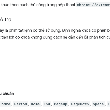
t khác theo cách thủ công trong hộp thoại
chrome://extens
ỗ trợ
y là phím tắt lệnh có thể sử dụng. Định nghĩa khoá có phân 
 tiện ích có khoá không đúng cách sẽ dẫn đến lỗi phân tích cú
u chuẩn
Comma
,
Period
,
Home
,
End
,
PageUp
,
PageDown
,
Space
,
I