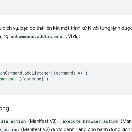
 dịch vụ, bạn có thể liên kết một trình xử lý với từng lệnh đượ
dụng
onCommand.addListener
. Ví dụ:
.
onCommand
.
addListener
((
command
)
=
>
{
ommand: 
${
command
}
`
);
ộng
cute_action
(Manifest V3),
_execute_browser_action
(Mani
e_action
(Manifest V2) được dành riêng cho hành động kích