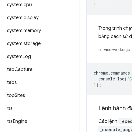
system
.
cpu
}
system
.
display
Trong trình chạy
system
.
memory
bằng cách sử 
system
.
storage
service-worker.js:
system
Log
tab
Capture
chrome
.
commands
console
.
log
(
`C
tabs
});
top
Sites
Lệnh hành đ
tts
tts
Engine
Các lệnh
_exe
_execute_pag