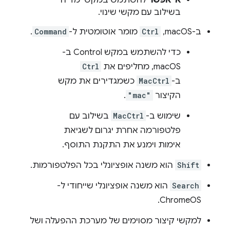
אי אפשר
להשתמש במקשי מדיה
בשילוב עם מקשי שינוי.
ב-macOS,‏
Ctrl
מומר אוטומטית ל-
Command
.
כדי להשתמש במקש Control ב-
macOS, מחליפים את
Ctrl
ב-
MacCtrl
כשמגדירים את מקש
הקיצור
"mac"
.
שימוש ב-
MacCtrl
בשילוב עם
פלטפורמה אחרת יגרום לשגיאת
אימות וימנע את התקנת התוסף.
Shift
הוא משנה אופציונלי בכל הפלטפורמות.
Search
הוא משנה אופציונלי שייחודי ל-
ChromeOS.
למקשי קיצור מסוימים של מערכת ההפעלה ושל