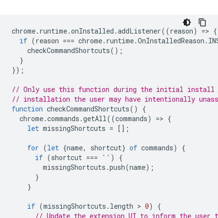
chrome
.
runtime
.
onInstalled
.
addListener
((
reason
)
=
>
{
if
(
reason
===
chrome
.
runtime
.
OnInstalledReason
.
IN
checkCommandShortcuts
();
}
});
// Only use this function during the initial install
// installation the user may have intentionally unas
function
checkCommandShortcuts
()
{
chrome
.
commands
.
getAll
((
commands
)
=
>
{
let
missingShortcuts
=
[];
for
(
let
{
name
,
shortcut
}
of
commands
)
{
if
(
shortcut
===
''
)
{
missingShortcuts
.
push
(
name
);
}
}
if
(
missingShortcuts
.
length
 > 
0
)
{
// Update the extension UI to inform the user 