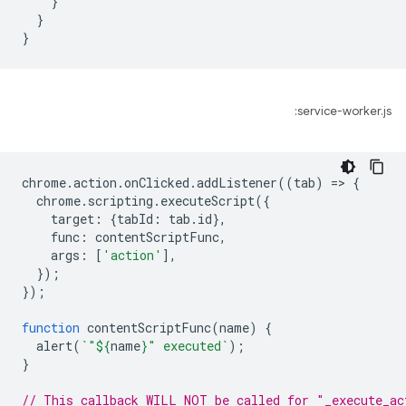
}
}
}
service-worker.js:
chrome
.
action
.
onClicked
.
addListener
((
tab
)
=
>
{
chrome
.
scripting
.
executeScript
({
target
:
{
tabId
:
tab
.
id
},
func
:
contentScriptFunc
,
args
:
[
'action'
],
});
});
function
contentScriptFunc
(
name
)
{
alert
(
`"
${
name
}
" executed`
);
}
// This callback WILL NOT be called for "_execute_ac