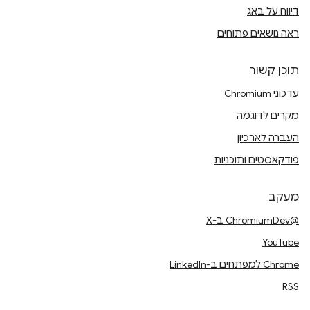
דיווח על באג
ראה נושאים פתוחים
תוכן קשור
עדכוני Chromium
מקרים לדוגמה
העברה לארכיון
פודקאסטים ותוכניות
מעקב
@ChromiumDev ב-X
YouTube
Chrome למפתחים ב-LinkedIn
RSS