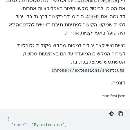
ל-
Ctrl+Shift+[0..9]
. זהו אמצעי הגנה שמטרתו לצמצם
את הסיכון לביטול מקשי קיצור באפליקציות אחרות.
לדוגמה, אם
Alt+P
היה מותר כקיצור דרך גלובלי, יכול
להיות שמקש הקיצור לפתיחת תיבת דו-שיח להדפסה לא
היה פועל באפליקציות אחרות.
משתמשי קצה יכולים למפות מחדש פקודות גלובליות
לצירוף המקשים המועדף עליהם באמצעות ממשק
המשתמש שמוצג בכתובת
.
chrome://extensions/shortcuts
דוגמה:
manifest.json:
{
"name"
:
"My extension"
,