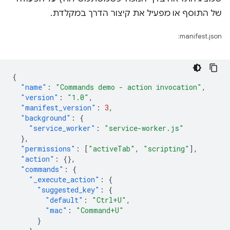
של התוסף או מפעיל את קיצור הדרך במקלדת.
manifest.json:
{
"name"
:
"Commands demo - action invocation"
,
"version"
:
"1.0"
,
"manifest_version"
:
3
,
"background"
:
{
"service_worker"
:
"service-worker.js"
},
"permissions"
:
[
"activeTab"
,
"scripting"
],
"action"
:
{},
"commands"
:
{
"_execute_action"
:
{
"suggested_key"
:
{
"default"
:
"Ctrl+U"
,
"mac"
:
"Command+U"
}