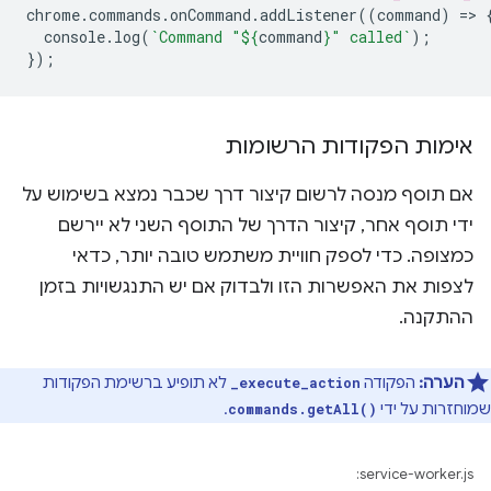
chrome
.
commands
.
onCommand
.
addListener
((
command
)
=
>
console
.
log
(
`Command "
${
command
}
" called`
);
});
אימות הפקודות הרשומות
אם תוסף מנסה לרשום קיצור דרך שכבר נמצא בשימוש על
ידי תוסף אחר, קיצור הדרך של התוסף השני לא יירשם
כמצופה. כדי לספק חוויית משתמש טובה יותר, כדאי
לצפות את האפשרות הזו ולבדוק אם יש התנגשויות בזמן
ההתקנה.
הערה:
הפקודה
לא תופיע ברשימת הפקודות
_execute_action
שמוחזרות על ידי
.
commands.getAll()
service-worker.js: