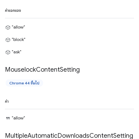
ค่าแจกแจง
"allow"
"block"
"ask"
Mouselock
Content
Setting
Chrome 44 ขึ้นไป
ค่า
"allow"
Multiple
Automatic
Downloads
Content
Setting