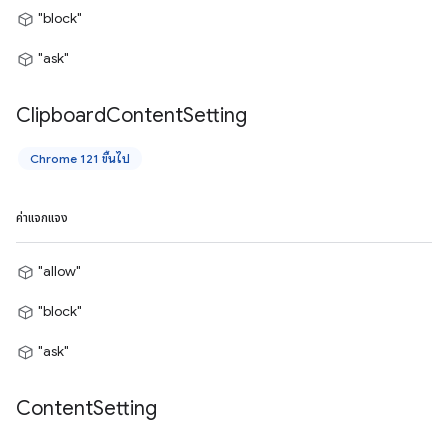
"block"
"ask"
Clipboard
Content
Setting
Chrome 121 ขึ้นไป
ค่าแจกแจง
"allow"
"block"
"ask"
Content
Setting