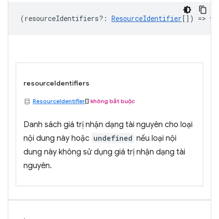
(
resourceIdentifiers?
:
ResourceIdentifier
[]) =>
vo
resourceIdentifiers
ResourceIdentifier
[]
không bắt buộc
Danh sách giá trị nhận dạng tài nguyên cho loại
nội dung này hoặc
undefined
nếu loại nội
dung này không sử dụng giá trị nhận dạng tài
nguyên.