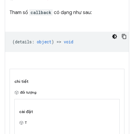
Tham số
callback
có dạng như sau:
(
details
:
object
) =>
void
chi tiết
đối tượng
cài đặt
T