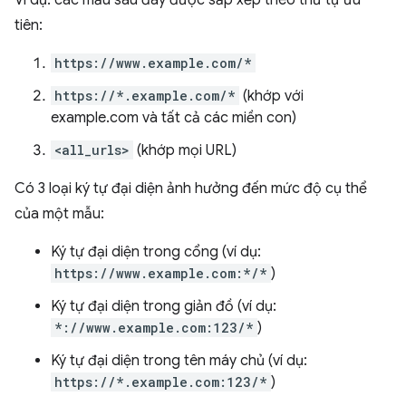
Ví dụ: các mẫu sau đây được sắp xếp theo thứ tự ưu
tiên:
https://www.example.com/*
https://*.example.com/*
(khớp với
example.com và tất cả các miền con)
<all_urls>
(khớp mọi URL)
Có 3 loại ký tự đại diện ảnh hưởng đến mức độ cụ thể
của một mẫu:
Ký tự đại diện trong cổng (ví dụ:
https://www.example.com:*/*
)
Ký tự đại diện trong giản đồ (ví dụ:
*://www.example.com:123/*
)
Ký tự đại diện trong tên máy chủ (ví dụ:
https://*.example.com:123/*
)