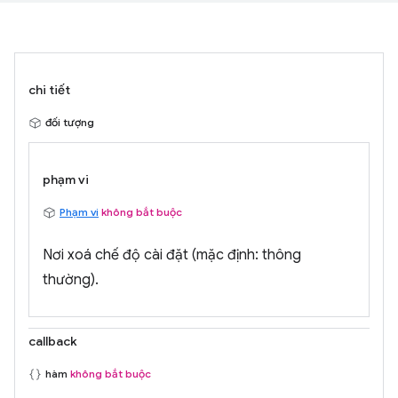
chi tiết
đối tượng
phạm vi
Phạm vi
không bắt buộc
Nơi xoá chế độ cài đặt (mặc định: thông
thường).
callback
hàm
không bắt buộc