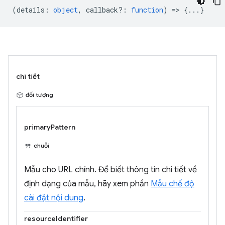
(
details
:
object
,
callback?
:
function
) => {...}
chi tiết
đối tượng
primaryPattern
chuỗi
Mẫu cho URL chính. Để biết thông tin chi tiết về
định dạng của mẫu, hãy xem phần
Mẫu chế độ
cài đặt nội dung
.
resourceIdentifier