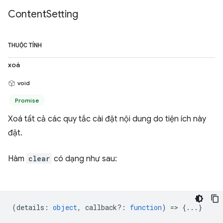
Content
Setting
THUỘC TÍNH
xoá
void
Promise
Xoá tất cả các quy tắc cài đặt nội dung do tiện ích này
đặt.
Hàm
clear
có dạng như sau:
(
details
:
object
,
callback?
:
function
) => {...}