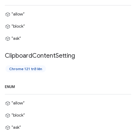
"allow"
"block"
"ask"
Clipboard
Content
Setting
Chrome 121 trở lên
ENUM
"allow"
"block"
"ask"