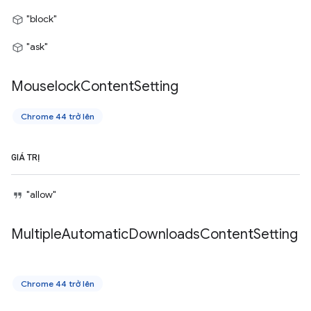
"block"
"ask"
Mouselock
Content
Setting
Chrome 44 trở lên
GIÁ TRỊ
"allow"
Multiple
Automatic
Downloads
Content
Setting
Chrome 44 trở lên