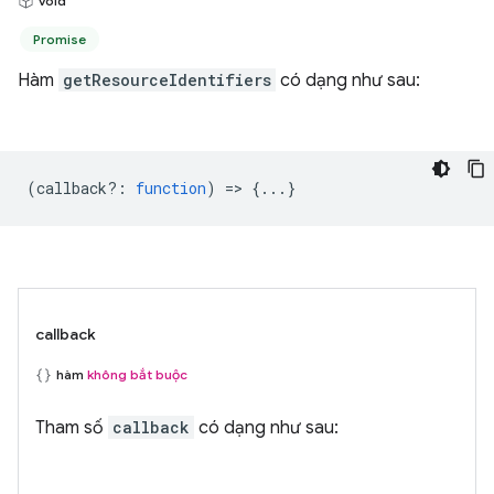
void
Promise
Hàm
getResourceIdentifiers
có dạng như sau:
(
callback?
:
function
) => {...}
callback
hàm
không bắt buộc
Tham số
callback
có dạng như sau: