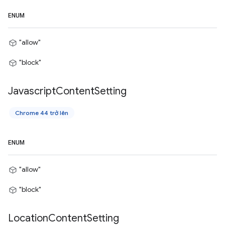
ENUM
"allow"
"block"
Javascript
Content
Setting
Chrome 44 trở lên
ENUM
"allow"
"block"
Location
Content
Setting