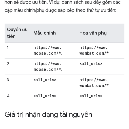
hơn sẽ được ưu tiên. Ví dụ: danh sách sau đây gồm các
cặp mẫu chính/phụ được sắp xếp theo thứ tự ưu tiên:
Quyền ưu
Mẫu chính
Hoa văn phụ
tiên
https:
/
/
www
.
https:
/
/
www
.
1
moose
.
com
/
*
wombat
.
com
/
*
,
https:
/
/
www
.
<all
_
urls>
2
moose
.
com
/
*
,
<all
_
urls>
https:
/
/
www
.
3
,
wombat
.
com
/
*
<all
_
urls>
<all
_
urls>
4
,
Giá trị nhận dạng tài nguyên