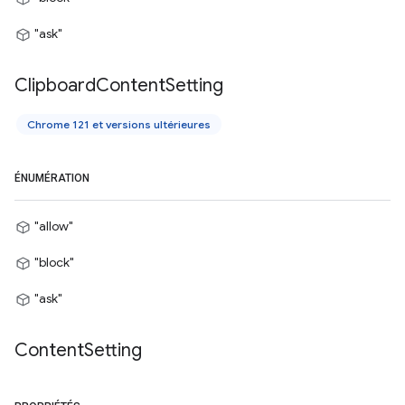
"ask"
Clipboard
Content
Setting
Chrome 121 et versions ultérieures
ÉNUMÉRATION
"allow"
"block"
"ask"
Content
Setting