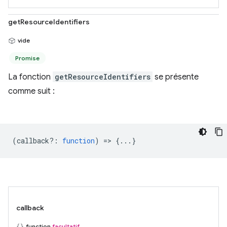
getResourceIdentifiers
vide
Promise
La fonction
getResourceIdentifiers
se présente
comme suit :
(
callback?
:
function
) => {...}
callback
function
facultatif