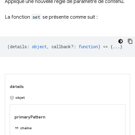
Applique une nouvelle règle de paramètre de contenu.
La fonction
set
se présente comme suit :
(
details
:
object
,
callback?
:
function
) => {...}
détails
objet
primaryPattern
chaîne