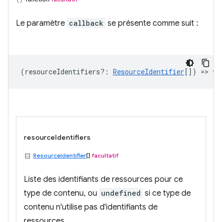
Le paramètre
callback
se présente comme suit :
(
resourceIdentifiers?
:
ResourceIdentifier
[]) =>
vo
resourceIdentifiers
ResourceIdentifier
[]
facultatif
Liste des identifiants de ressources pour ce
type de contenu, ou
undefined
si ce type de
contenu n'utilise pas d'identifiants de
ressources.