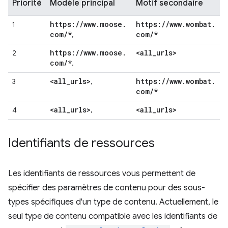
Priorité
Modèle principal
Motif secondaire
https:
/
/
www
.
moose
.
https:
/
/
www
.
wombat
.
1
com
/
*
com
/
*
,
https:
/
/
www
.
moose
.
<all
_
urls>
2
com
/
*
,
<all
_
urls>
https:
/
/
www
.
wombat
.
3
,
com
/
*
<all
_
urls>
<all
_
urls>
4
,
Identifiants de ressources
Les identifiants de ressources vous permettent de
spécifier des paramètres de contenu pour des sous-
types spécifiques d'un type de contenu. Actuellement, le
seul type de contenu compatible avec les identifiants de