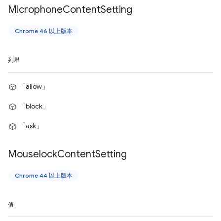
Microphone
Content
Setting
Chrome 46 以上版本
列舉
「allow」
「block」
「ask」
Mouselock
Content
Setting
Chrome 44 以上版本
值