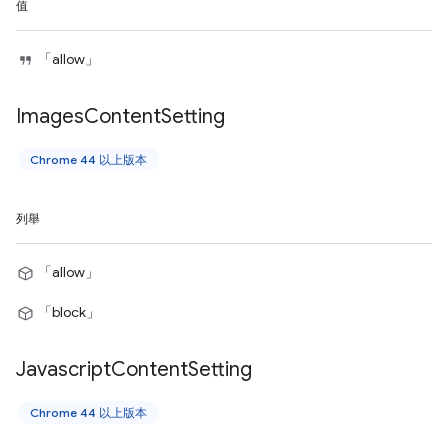
值
「allow」
Images
Content
Setting
Chrome 44 以上版本
列舉
「allow」
「block」
Javascript
Content
Setting
Chrome 44 以上版本