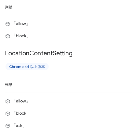
列舉
「allow」
「block」
Location
Content
Setting
Chrome 44 以上版本
列舉
「allow」
「block」
「ask」