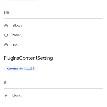
列舉
「allow」
「block」
「ask」
Plugins
Content
Setting
Chrome 44 以上版本
值
「block」