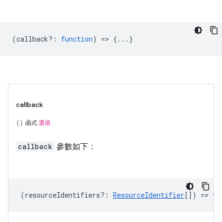
(
callback?
:
function
) => {...}
callback
函式
選填
callback
參數如下：
(
resourceIdentifiers?
:
ResourceIdentifier
[]) =>
vo