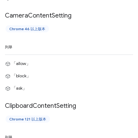
Camera
Content
Setting
Chrome 46 以上版本
列舉
「allow」
「block」
「ask」
Clipboard
Content
Setting
Chrome 121 以上版本
列舉