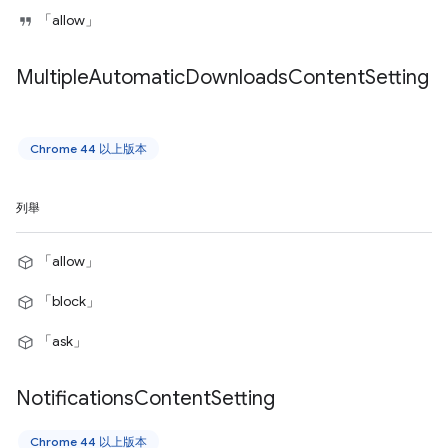
「allow」
Multiple
Automatic
Downloads
Content
Setting
Chrome 44 以上版本
列舉
「allow」
「block」
「ask」
Notifications
Content
Setting
Chrome 44 以上版本