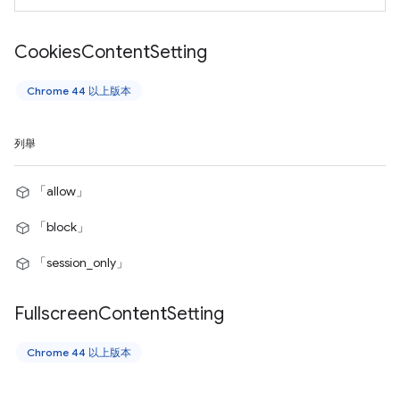
Cookies
Content
Setting
Chrome 44 以上版本
列舉
「allow」
「block」
「session_only」
Fullscreen
Content
Setting
Chrome 44 以上版本