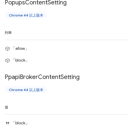
Popups
Content
Setting
Chrome 44 以上版本
列舉
「allow」
「block」
Ppapi
Broker
Content
Setting
Chrome 44 以上版本
值
「block」